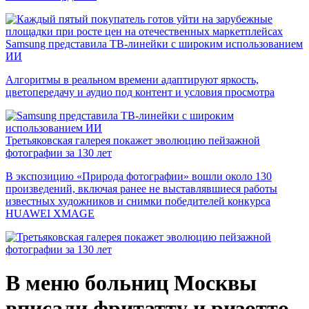
Samsung представила ТВ-линейки с широким использованием
ИИ
Алгоритмы в реальном времени адаптируют яркость,
цветопередачу и аудио под контент и условия просмотра
Третьяковская галерея покажет эволюцию пейзажной
фотографии за 130 лет
В экспозицию «Природа фотографии» вошли около 130
произведений, включая ранее не выставлявшиеся работы
известных художников и снимки победителей конкурса
HUAWEI XMAGE
В меню больниц Москвы
вписали фритатту и ризотто