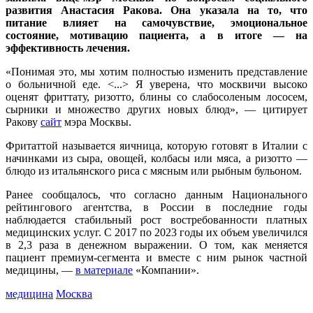
развития Анастасия Ракова. Она указала на то, что
питание влияет на самочувствие, эмоциональное
состояние, мотивацию пациента, а в итоге — на
эффективность лечения.
«Понимая это, мы хотим полностью изменить представление
о больничной еде. <...> Я уверена, что москвичи высоко
оценят фриттату, ризотто, блины со слабосоленым лососем,
сырники и множество других новых блюд», — цитирует
Ракову
сайт
мэра Москвы.
Фритаттой называется яичница, которую готовят в Италии с
начинками из сыра, овощей, колбасы или мяса, а ризотто —
блюдо из итальянского риса с мясным или рыбным бульоном.
Ранее сообщалось, что согласно данным Национального
рейтингового агентства, в России в последние годы
наблюдается стабильный рост востребованности платных
медицинских услуг. С 2017 по 2023 годы их объем увеличился
в 2,3 раза в денежном выражении. О том, как меняется
пациент премиум-сегмента и вместе с ним рынок частной
медицины, —
в материале
«Компании».
медицина
Москва