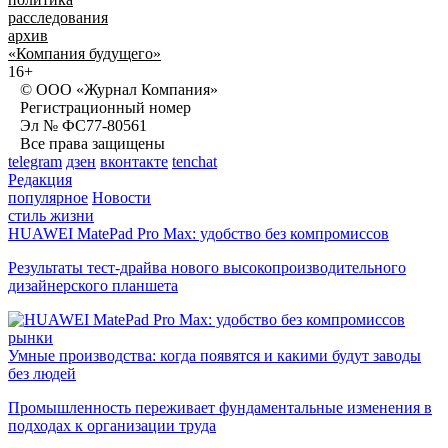
расследования
архив
«Компания будущего»
16+
© ООО «Журнал Компания»
Регистрационный номер
Эл № ФС77-80561
Все права защищены
telegram
дзен
вконтакте
tenchat
Редакция
популярное
Новости
стиль жизни
HUAWEI MatePad Pro Max: удобство без компромиссов
Результаты тест-драйва нового высокопроизводительного
дизайнерского планшета
рынки
Умные производства: когда появятся и какими будут заводы
без людей
Промышленность переживает фундаментальные изменения в
подходах к организации труда