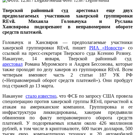
Фото: 123rf / Legion-Media
Тверской районный суд арестовал еще двух
предполагаемых участников хакерской группировки
REvil.
Михаила Головачука
и
Руслана
Хансвярова подозревают в неправомерном обороте
средств платежей.
Головачук и Хансвяров — предполагаемые участники
хакерской группировки REvil, пишет
РИА
«
Новости
» со
ссылкой на пресс-секретаря Тверского суда Ксению Розину.
Накануне, 14 января, Тверской районный суд
арестовал
Романа Муромского и Андрея Бессонова, которые
также проходят по делу хакеров из группировки REvil. Всем
четверым вменяют часть 2 статьи 187 УК РФ
(«Неправомерный оборот средств платежей»). Они пробудут
под стражей до 13 марта.
Накануне
стало известно
, что ФСБ по запросу США провела
спецоперацию против хакерской группы REvil, причастной к
атакам на американские компании. Группировка и ее
инфраструктура ликвидированы, хакерам предъявили
обвинения по факту неправомерного оборота средств
платежей. У подозреваемых изъяли около 426 миллионов
рублей, в том числе в криптовалюте, 600 тысяч долларов, 500
тысяч евро, компьютерную технику и 20 автомобилей