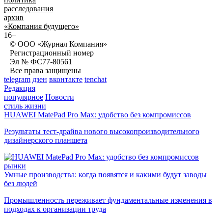
расследования
архив
«Компания будущего»
16+
© ООО «Журнал Компания»
Регистрационный номер
Эл № ФС77-80561
Все права защищены
telegram
дзен
вконтакте
tenchat
Редакция
популярное
Новости
стиль жизни
HUAWEI MatePad Pro Max: удобство без компромиссов
Результаты тест-драйва нового высокопроизводительного
дизайнерского планшета
рынки
Умные производства: когда появятся и какими будут заводы
без людей
Промышленность переживает фундаментальные изменения в
подходах к организации труда