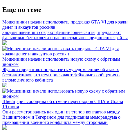
Еще по теме
Мошенники начали использовать предзаказ GTA VI для кражи
денег и аккаунтов россиян
Злоумышленники создают фишинговые сайты, предлагают
фальшивые бета-ключи и распространяют вредоносные файлы
Мошенники начали использовать новую схему с обратным
звонком
Жулики предлагают подключить «уведомления» об атаках
беспилотников, а затем присылают фейковые сообщения о
взломе личного кабинета
Швейцария сообщила об отмене переговоров США и Ирана
19 июня
Они рассматривались как один из этапов контактов между
Вашингтоном и Тегераном для подписания меморандума о
прекращении военного конфликта между сторонами