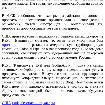
премиум-класса. Им грозит им лишением свободы на срок до
семи лет.
В ФСБ сообщили, что хакеры разработали вредоносное
программное обеспечение, организовали хищение денег с
банковских счетов иностранцев и обналичивали их,
приобретая дорогостоящие товары в интернете.
США приветствовали задержание предполагаемых хакеров из
REvil. Вашингтон считает, что один из ее участников был
причастен
к кибератаке на американскую трубопроводную
компанию Colonial Pipeline в мае прошлого года. В Белом доме
сообщили, что ожидают, что задержанных членов хакерской
группировки осудят по всей строгости законов России.
REvil (Ransomware Evil или Sodinokibi) — одна из самых
активных кибербанд в мире, которая предоставляет услуги
программ-вымогателей. В случае отказа платить группировка
публикует конфиденциальную информацию о жертве на
своей странице под названием Happy Blog. Некоторые атаки
REvil получили широкую известность, в частности, атака на
Apple, в ходе которой были похищены схемы будущих
продуктов компании.
США
кибербезопасность
хакеры