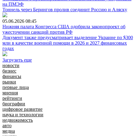
на ПМЭФ
Тоннель через Берингов пролив соединит Россию и Аляску
05.06.2026
08:45
Нижняя палата Конгресса США одобрила законопроект об
ужесточении санкций против РФ
Документ также предусматривает выделение Украине по $300
млн в качестве военной помощи в 2026 и 2027 финансовых
годах
Загрузить еще
новости
бизнес
финансы
рынки
первые лица
мнения
рейтинги
биографии
цифровое развитие
наука и технологии
недвижимость
авто
медиа