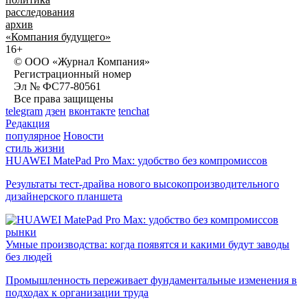
расследования
архив
«Компания будущего»
16+
© ООО «Журнал Компания»
Регистрационный номер
Эл № ФС77-80561
Все права защищены
telegram
дзен
вконтакте
tenchat
Редакция
популярное
Новости
стиль жизни
HUAWEI MatePad Pro Max: удобство без компромиссов
Результаты тест-драйва нового высокопроизводительного
дизайнерского планшета
рынки
Умные производства: когда появятся и какими будут заводы
без людей
Промышленность переживает фундаментальные изменения в
подходах к организации труда