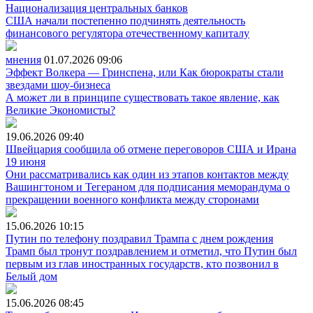
Национализация центральных банков
США начали постепенно подчинять деятельность
финансового регулятора отечественному капиталу
мнения
01.07.2026
09:06
Эффект Волкера — Гринспена, или Как бюрократы стали
звездами шоу-бизнеса
А может ли в принципе существовать такое явление, как
Великие Экономисты?
19.06.2026
09:40
Швейцария сообщила об отмене переговоров США и Ирана
19 июня
Они рассматривались как один из этапов контактов между
Вашингтоном и Тегераном для подписания меморандума о
прекращении военного конфликта между сторонами
15.06.2026
10:15
Путин по телефону поздравил Трампа с днем рождения
Трамп был тронут поздравлением и отметил, что Путин был
первым из глав иностранных государств, кто позвонил в
Белый дом
15.06.2026
08:45