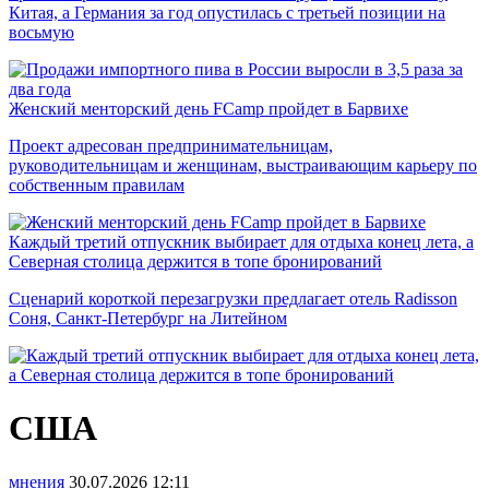
Китая, а Германия за год опустилась с третьей позиции на
восьмую
Женский менторский день FCamp пройдет в Барвихе
Проект адресован предпринимательницам,
руководительницам и женщинам, выстраивающим карьеру по
собственным правилам
Каждый третий отпускник выбирает для отдыха конец лета, а
Северная столица держится в топе бронирований
Сценарий короткой перезагрузки предлагает отель Radisson
Соня, Санкт-Петербург на Литейном
США
мнения
30.07.2026
12:11