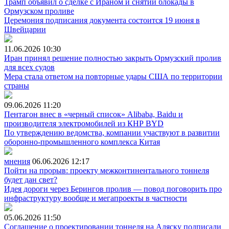
Трамп объявил о сделке с Ираном и снятии блокады в
Ормузском проливе
Церемония подписания документа состоится 19 июня в
Швейцарии
11.06.2026
10:30
Иран принял решение полностью закрыть Ормузский пролив
для всех судов
Мера стала ответом на повторные удары США по территории
страны
09.06.2026
11:20
Пентагон внес в «черный список» Alibaba, Baidu и
производителя электромобилей из КНР BYD
По утверждению ведомства, компании участвуют в развитии
оборонно-промышленного комплекса Китая
мнения
06.06.2026
12:17
Пойти на прорыв: проекту межконтинентального тоннеля
будет дан свет?
Идея дороги через Берингов пролив — повод поговорить про
инфраструктуру вообще и мегапроекты в частности
05.06.2026
11:50
Соглашение о проектировании тоннеля на Аляску подписали