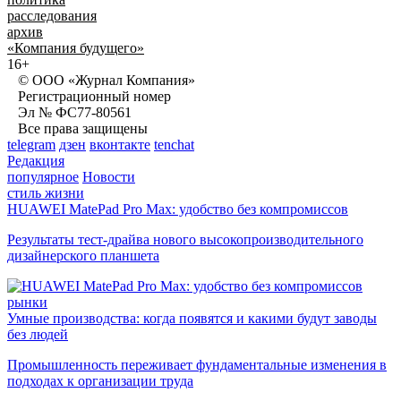
расследования
архив
«Компания будущего»
16+
© ООО «Журнал Компания»
Регистрационный номер
Эл № ФС77-80561
Все права защищены
telegram
дзен
вконтакте
tenchat
Редакция
популярное
Новости
стиль жизни
HUAWEI MatePad Pro Max: удобство без компромиссов
Результаты тест-драйва нового высокопроизводительного
дизайнерского планшета
рынки
Умные производства: когда появятся и какими будут заводы
без людей
Промышленность переживает фундаментальные изменения в
подходах к организации труда