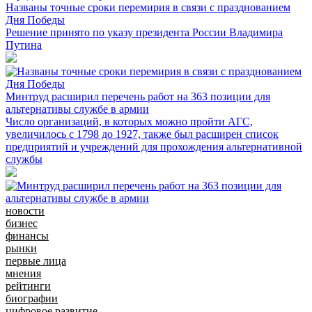
Названы точные сроки перемирия в связи с празднованием
Дня Победы
Решение принято по указу президента России Владимира
Путина
Минтруд расширил перечень работ на 363 позиции для
альтернативы службе в армии
Число организаций, в которых можно пройти АГС,
увеличилось с 1798 до 1927, также был расширен список
предприятий и учреждений для прохождения альтернативной
службы
новости
бизнес
финансы
рынки
первые лица
мнения
рейтинги
биографии
цифровое развитие