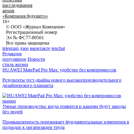
расследования
архив
«Компания будущего»
16+
© ООО «Журнал Компания»
Регистрационный номер
Эл № ФС77-80561
Все права защищены
telegram
дзен
вконтакте
tenchat
Редакция
популярное
Новости
стиль жизни
HUAWEI MatePad Pro Max: удобство без компромиссов
Результаты тест-драйва нового высокопроизводительного
дизайнерского планшета
рынки
Умные производства: когда появятся и какими будут заводы
без людей
Промышленность переживает фундаментальные изменения в
подходах к организации труда