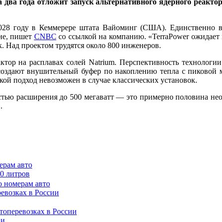
 два года отложит запуск альтернативного ядерного реакто
в 2028 году в Кеммерере штата Вайоминг (США). Единственно 
ине, пишет
CNBC
со ссылкой на компанию. «TerraPower ожидает
. Над проектом трудятся около 800 инженеров.
ктор на расплавах солей Natrium. Перспективность технологии
 создают внушительный буфер по накоплению тепла с пиковой м
кой подход невозможен в случае классических установок.
остью расширения до 500 мегаватт — это примерно половина нео
.
ерам авто
50 литров
ревозках в России
ии