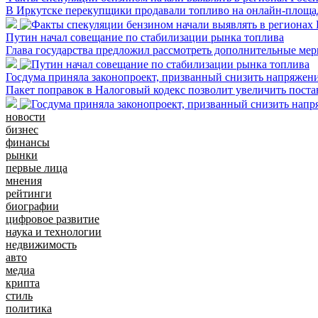
В Иркутске перекупщики продавали топливо на онлайн-площад
Путин начал совещание по стабилизации рынка топлива
Глава государства предложил рассмотреть дополнительные мер
Госдума приняла законопроект, призванный снизить напряжен
Пакет поправок в Налоговый кодекс позволит увеличить поста
новости
бизнес
финансы
рынки
первые лица
мнения
рейтинги
биографии
цифровое развитие
наука и технологии
недвижимость
авто
медиа
крипта
стиль
политика