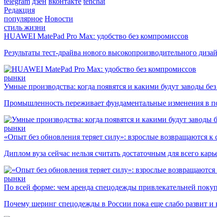
telegram
дзен
вконтакте
tenchat
Редакция
популярное
Новости
стиль жизни
HUAWEI MatePad Pro Max: удобство без компромиссов
Результаты тест-драйва нового высокопроизводительного диза
рынки
Умные производства: когда появятся и какими будут заводы бе
Промышленность переживает фундаментальные изменения в по
рынки
«Опыт без обновления теряет силу»: взрослые возвращаются к
Диплом вуза сейчас нельзя считать достаточным для всего кар
рынки
По всей форме: чем аренда спецодежды привлекательней поку
Почему шеринг спецодежды в России пока еще слабо развит и 