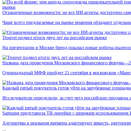
рынки
Ограниченные возможности: не все ИИ-агенты достаточно сам
Чаще всего предлагаемые на рынке решения обладают отдельн
Trouver подвел итоги двух лет на российском рынке
На презентации в Москве бренд показал новые роботы-пылесо
Названа дата проведения Московского финансового форума—2
Одиннадцатый МФФ пройдет 21 сентября в московском «Мане
Каждый пятый покупатель готов уйти на зарубежные площадки
Исследователи определили, за счет чего российские продавц
Samsung представила ТВ-линейки с широким использованием
Алгоритмы в реальном времени адаптируют яркость, цветопере