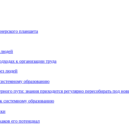
йнерского планшета
з людей
дходах к организации труда
 системному образованию
ьерного пути: знания приходится регулярно пересобирать под но
пки
каков его потенциал