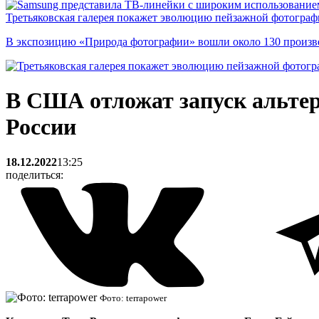
Третьяковская галерея покажет эволюцию пейзажной фотографи
В экспозицию «Природа фотографии» вошли около 130 произ
В США отложат запуск альтерн
России
18.12.2022
13:25
поделиться:
Фото: terrapower