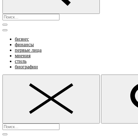
бизнес
финансы
первые лица
мнения
стиль
биографии