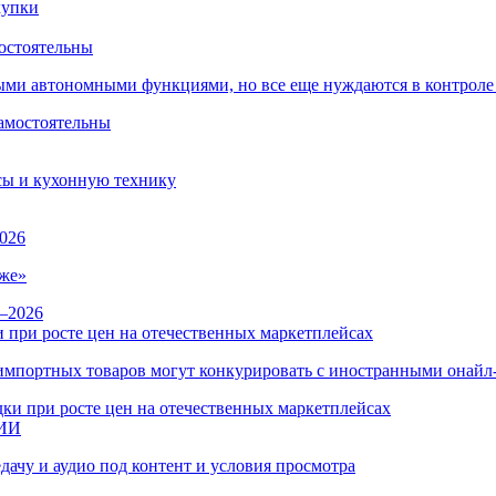
остоятельны
ыми автономными функциями, но все еще нуждаются в контроле
сы и кухонную технику
026
же»
 при росте цен на отечественных маркетплейсах
ы импортных товаров могут конкурировать с иностранными онай
 ИИ
дачу и аудио под контент и условия просмотра