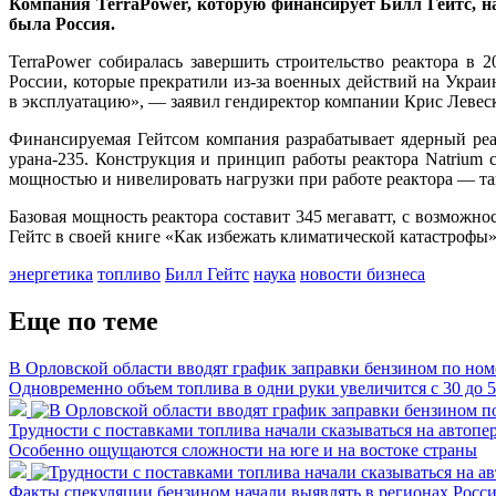
Компания TerraPower, которую финансирует Билл Гейтс, на
была Россия.
TerraPower собиралась завершить строительство реактора 
России, которые прекратили из-за военных действий на Укра
в эксплуатацию», — заявил гендиректор компании Крис Левеск
Финансируемая Гейтсом компания разрабатывает ядерный реа
урана-235. Конструкция и принцип работы реактора Natrium
мощностью и нивелировать нагрузки при работе реактора — та
Базовая мощность реактора составит 345 мегаватт, с возможн
Гейтс в своей книге «Как избежать климатической катастрофы»
энергетика
топливо
Билл Гейтс
наука
новости бизнеса
Еще по теме
В Орловской области вводят график заправки бензином по ном
Одновременно объем топлива в одни руки увеличится с 30 до 
Трудности с поставками топлива начали сказываться на автопе
Особенно ощущаются сложности на юге и на востоке страны
Факты спекуляции бензином начали выявлять в регионах Росс