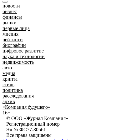
новости
бизнес
финансы
рынки
первые лица
мнения
рейтинги
биографии
цифровое развитие
наука и технологии
недвижимость
авто
медиа
крипта
стиль
политика
расследования
архив
«Компания будущего»
16+
© ООО «Журнал Компания»
Регистрационный номер
Эл № ФС77-80561
Все права защищены