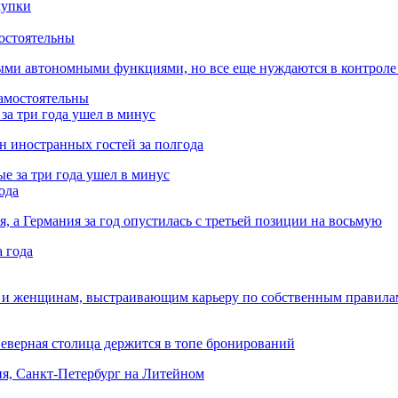
остоятельны
ыми автономными функциями, но все еще нуждаются в контроле
за три года ушел в минус
лн иностранных гостей за полгода
ода
я, а Германия за год опустилась с третьей позиции на восьмую
 и женщинам, выстраивающим карьеру по собственным правила
Северная столица держится в топе бронирований
ня, Санкт-Петербург на Литейном