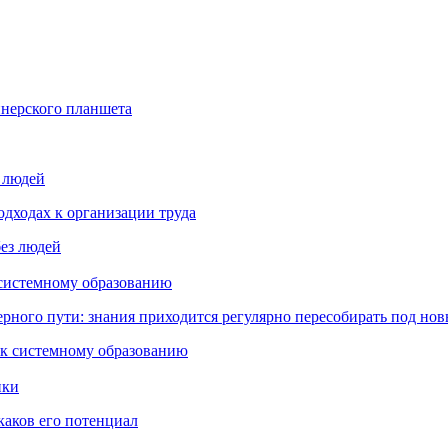
йнерского планшета
з людей
дходах к организации труда
 системному образованию
ьерного пути: знания приходится регулярно пересобирать под но
пки
каков его потенциал