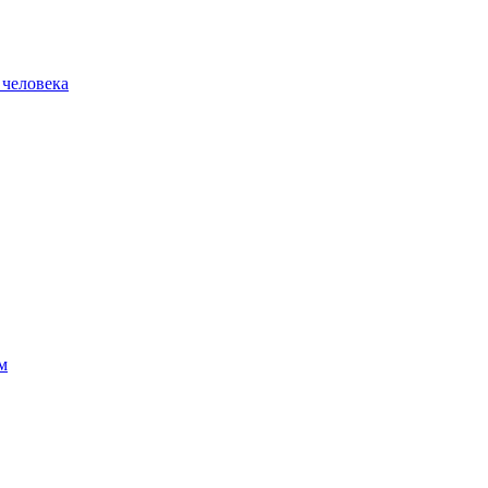
 человека
м