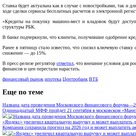
Ставка будет актуальна как в случае с новостройками, так и д
ходе сделки сервисы бесплатных расчетов и электронной регис
«Кредиты на покупку машино-мест и кладовок будут досту
структуры РБК.
В банке подчеркнули, что клиенты, получившие одобрение кр
Ранее в пятницу стало известно, что снизил ключевую ставку
снижение — до 15%.
В пресс-релизе регулятор
отметил
, что внешние условия для р
финансов и цен перестали нарастать.
финансовый рынок
ипотека
Центробанк
ВТБ
Еще по теме
Названа дата проведения Московского финансового форума—2
Одиннадцатый МФФ пройдет 21 сентября в московском «Мане
«Яндекс» увеличил квартальную выручку и может выплатить 
Компания сохранила прогноз на 2026 год и может выплатить а