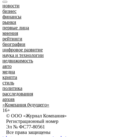
новости
бизнес
финансы
рынки
первые лица
мнения
рейтинги
биографии
цифровое развитие
наука и технологии
недвижимость
авто
медиа
крипта
стиль
политика
расследования
архив
«Компания будущего»
16+
© ООО «Журнал Компания»
Регистрационный номер
Эл № ФС77-80561
Все права защищены