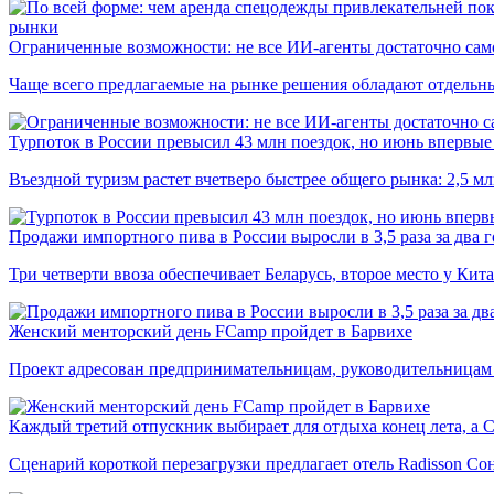
рынки
Ограниченные возможности: не все ИИ-агенты достаточно сам
Чаще всего предлагаемые на рынке решения обладают отдельн
Турпоток в России превысил 43 млн поездок, но июнь впервые 
Въездной туризм растет вчетверо быстрее общего рынка: 2,5 м
Продажи импортного пива в России выросли в 3,5 раза за два г
Три четверти ввоза обеспечивает Беларусь, второе место у Кита
Женский менторский день FCamp пройдет в Барвихе
Проект адресован предпринимательницам, руководительницам
Каждый третий отпускник выбирает для отдыха конец лета, а 
Сценарий короткой перезагрузки предлагает отель Radisson Со