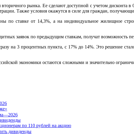
ля вторичного рынка. Ее сделают доступной с учетом дисконта в
трации. Также условия окажутся в силе для граждан, получающи
пны по ставке от 14,3%, а на индивидуальное жилищное ст
едитных заявок по предыдущим ставкам, получат возможность п
 сразу на 3 процентных пункта, с 17% до 14%. Это решение ст
оссийской экономики остаются сложными и значительно огранич
026
же»
дивиденды
кционерам по 110 рублей на акцию