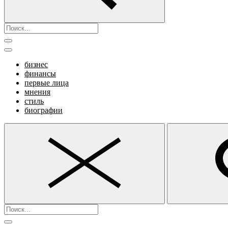
бизнес
финансы
первые лица
мнения
стиль
биографии