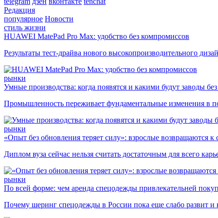
telegram
дзен
вконтакте
tenchat
Редакция
популярное
Новости
стиль жизни
HUAWEI MatePad Pro Max: удобство без компромиссов
Результаты тест-драйва нового высокопроизводительного диза
рынки
Умные производства: когда появятся и какими будут заводы бе
Промышленность переживает фундаментальные изменения в по
рынки
«Опыт без обновления теряет силу»: взрослые возвращаются к
Диплом вуза сейчас нельзя считать достаточным для всего кар
рынки
По всей форме: чем аренда спецодежды привлекательней поку
Почему шеринг спецодежды в России пока еще слабо развит и 