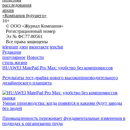
расследования
архив
«Компания будущего»
16+
© ООО «Журнал Компания»
Регистрационный номер
Эл № ФС77-80561
Все права защищены
telegram
дзен
вконтакте
tenchat
Редакция
популярное
Новости
стиль жизни
HUAWEI MatePad Pro Max: удобство без компромиссов
Результаты тест-драйва нового высокопроизводительного
дизайнерского планшета
рынки
Умные производства: когда появятся и какими будут заводы
без людей
Промышленность переживает фундаментальные изменения в
подходах к организации труда