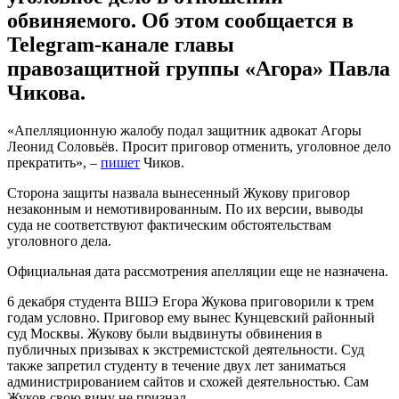
обвиняемого. Об этом сообщается в
Telegram-канале главы
правозащитной группы «Агора» Павла
Чикова.
«Апелляционную жалобу подал защитник адвокат Агоры
Леонид Соловьёв. Просит приговор отменить, уголовное дело
прекратить», –
пишет
Чиков.
Сторона защиты назвала вынесенный Жукову приговор
незаконным и немотивированным. По их версии, выводы
суда не соответствуют фактическим обстоятельствам
уголовного дела.
Официальная дата рассмотрения апелляции еще не назначена.
6 декабря студента ВШЭ Егора Жукова приговорили к трем
годам условно. Приговор ему вынес Кунцевский районный
суд Москвы. Жукову были выдвинуты обвинения в
публичных призывах к экстремистской деятельности. Суд
также запретил студенту в течение двух лет заниматься
администрированием сайтов и схожей деятельностью. Сам
Жуков свою вину не признал.