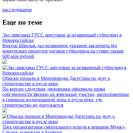
расследование
Еще по теме
Экс-замглавы ГУСС арестован за незаконный субподряд в
Новороссийске
Виктор Школык дал незаконное указание заключить без
конкурсных процедур договор субподряда на сумму свыше
600 млн рублей
Обыски прошли в Минприроды Дагестана по делу о
строительстве в русле реки
По версии следствия, чиновники оформили права
собственности физлиц на земельные участки, расположенные
в границах водоохранной зоны и русла реки, где
строительство не допускается
Трех организаторов смертельного похода к вершине Мунку-
Сардык задержали в Бурятии