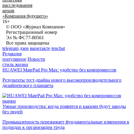
расследования
архив
«Компания будущего»
16+
© ООО «Журнал Компания»
Регистрационный номер
Эл № ФС77-80561
Все права защищены
telegram
дзен
вконтакте
tenchat
Редакция
популярное
Новости
стиль жизни
HUAWEI MatePad Pro Max: удобство без компромиссов
Результаты тест-драйва нового высокопроизводительного
дизайнерского планшета
рынки
Умные производства: когда появятся и какими будут заводы
без людей
Промышленность переживает фундаментальные изменения в
подходах к организации труда