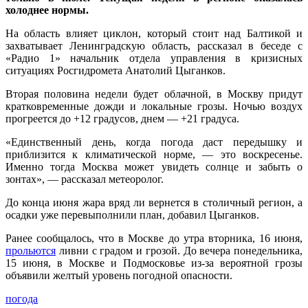
холоднее нормы.
На область влияет циклон, который стоит над Балтикой и
захватывает Ленинградскую область, рассказал в беседе с
«Радио 1» начальник отдела управления в кризисных
ситуациях Росгидромета Анатолий Цыганков.
Вторая половина недели будет облачной, в Москву придут
кратковременные дожди и локальные грозы. Ночью воздух
прогреется до +12 градусов, днем — +21 градуса.
«Единственный день, когда погода даст передышку и
приблизится к климатической норме, — это воскресенье.
Именно тогда Москва может увидеть солнце и забыть о
зонтах», — рассказал метеоролог.
До конца июня жара вряд ли вернется в столичный регион, а
осадки уже перевыполнили план, добавил Цыганков.
Ранее сообщалось, что в Москве до утра вторника, 16 июня,
прольются
ливни с градом и грозой. До вечера понедельника,
15 июня, в Москве и Подмосковье из-за вероятной грозы
объявили желтый уровень погодной опасности.
погода