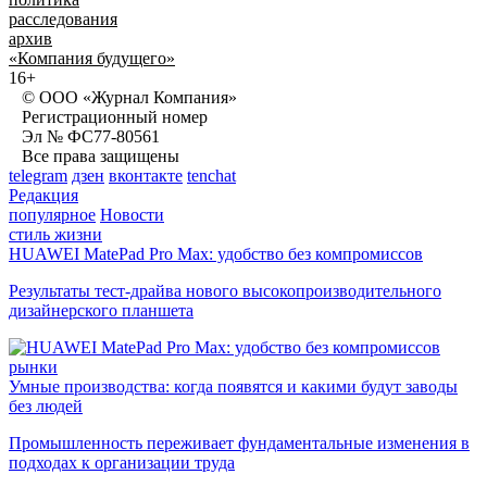
расследования
архив
«Компания будущего»
16+
© ООО «Журнал Компания»
Регистрационный номер
Эл № ФС77-80561
Все права защищены
telegram
дзен
вконтакте
tenchat
Редакция
популярное
Новости
стиль жизни
HUAWEI MatePad Pro Max: удобство без компромиссов
Результаты тест-драйва нового высокопроизводительного
дизайнерского планшета
рынки
Умные производства: когда появятся и какими будут заводы
без людей
Промышленность переживает фундаментальные изменения в
подходах к организации труда