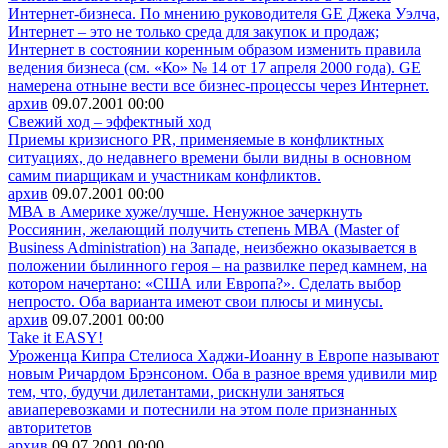
Интернет-бизнеса. По мнению руководителя GE Джека Уэлча,
Интернет – это не только среда для закупок и продаж;
Интернет в состоянии коренным образом изменить правила
ведения бизнеса (см. «Ко» № 14 от 17 апреля 2000 года). GE
намерена отныне вести все бизнес-процессы через Интернет.
архив
09.07.2001
00:00
Свежий ход – эффектный ход
Приемы кризисного PR, применяемые в конфликтных
ситуациях, до недавнего времени были видны в основном
самим пиарщикам и участникам конфликтов.
архив
09.07.2001
00:00
МВА в Америке хуже/лучше. Ненужное зачеркнуть
Россиянин, желающий получить степень МВА (Master of
Business Administration) на Западе, неизбежно оказывается в
положении былинного героя – на развилке перед камнем, на
котором начертано: «США или Европа?». Сделать выбор
непросто. Оба варианта имеют свои плюсы и минусы.
архив
09.07.2001
00:00
Take it EASY!
Уроженца Кипра Стелиоса Хаджи-Иоанну в Европе называют
новым Ричардом Брэнсоном. Оба в разное время удивили мир
тем, что, будучи дилетантами, рискнули заняться
авиаперевозками и потеснили на этом поле признанных
авторитетов
архив
09.07.2001
00:00