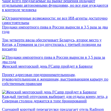
Чаще всего предлагаемые на рынке решения обладают
отдельными автономными функциями, но все еще нуждаются
в контроле человека
Продажи импортного пива в России выросли в 3,5 раза за два
года
Три четверти ввоза обеспечивает Беларусь, второе место у
Китая, а Германия за год опустилась с третьей позиции на
восьмую
Женский менторский день FCamp пройдет в Барвихе
Проект адресован предпринимательницам,
руководительницам и женщинам, выстраивающим карьеру по
собственным правилам
Каждый третий отпускник выбирает для отдыха конец лета, а
Северная столица держится в топе бронирований
Сценарий короткой перезагрузки предлагает отель Radisson