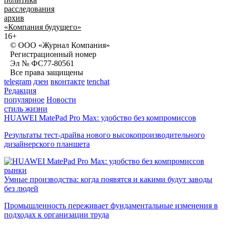
расследования
архив
«Компания будущего»
16+
© ООО «Журнал Компания»
Регистрационный номер
Эл № ФС77-80561
Все права защищены
telegram
дзен
вконтакте
tenchat
Редакция
популярное
Новости
стиль жизни
HUAWEI MatePad Pro Max: удобство без компромиссов
Результаты тест-драйва нового высокопроизводительного
дизайнерского планшета
рынки
Умные производства: когда появятся и какими будут заводы
без людей
Промышленность переживает фундаментальные изменения в
подходах к организации труда