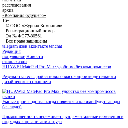
расследования
архив
«Компания будущего»
16+
© ООО «Журнал Компания»
Регистрационный номер
Эл № ФС77-80561
Все права защищены
telegram
дзен
вконтакте
tenchat
Редакция
популярное
Новости
стиль жизни
HUAWEI MatePad Pro Max: удобство без компромиссов
Результаты тест-драйва нового высокопроизводительного
дизайнерского планшета
рынки
Умные производства: когда появятся и какими будут заводы
без людей
Промышленность переживает фундаментальные изменения в
подходах к организации труда