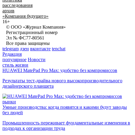
расследования
архив
«Компания будущего»
16+
© ООО «Журнал Компания»
Регистрационный номер
Эл № ФС77-80561
Все права защищены
telegram
дзен
вконтакте
tenchat
Редакция
популярное
Новости
стиль жизни
HUAWEI MatePad Pro Max: удобство без компромиссов
Результаты тест-драйва нового высокопроизводительного
дизайнерского планшета
рынки
Умные производства: когда появятся и какими будут заводы
без людей
Промышленность переживает фундаментальные изменения в
подходах к организации труда