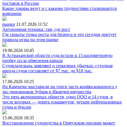
поставок в Россию
Какие товары везут и с какими трудностями сталкиваются
компании
рынки
21.07.2026
11:52
Автономная техника: там, где рост
Где скрыты точки роста для бизнеса и что сегодня диктует
правила игры на этом рынке
19.06.2026
10:45
В Астраханской области суда встали в 15-километровую
пробку из-за обмеления канала
Судовладельцы заявляют о серьезных убытках: суточная
аренда судов составляет от $7 тыс. до $18 тыс.
17.06.2026
10:25
На Камчатке выставили на торги часть конфискованного у
экс-чиновников Зубаря и Иванчея имущества
Это пять акционерных обществ, одно ООО и 14 судов, в
числе которых — девять плашкоутов, четыре нефтеналивных
судна и буксир
15.06.2026
18:35
Восстановление судоходства в Ормузском проливе может