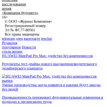
расследования
архив
«Компания будущего»
16+
© ООО «Журнал Компания»
Регистрационный номер
Эл № ФС77-80561
Все права защищены
telegram
дзен
вконтакте
tenchat
Редакция
популярное
Новости
стиль жизни
HUAWEI MatePad Pro Max: удобство без компромиссов
Результаты тест-драйва нового высокопроизводительного
дизайнерского планшета
рынки
Умные производства: когда появятся и какими будут заводы
без людей
Промышленность переживает фундаментальные изменения в
подходах к организации труда