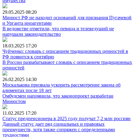
имущества
29.05.2025
08:20
Минюст РФ не находит оснований для признания Пугачевой
и Урганта иноагентами
В ведомстве отметили, что певица и телеведущий не
нарушали законодательство
18.03.2025
17:20
Чуйченко: словарь с описанием традиционных ценностей в
РФ появится к сентябрю
В России разрабатывают словарь с описанием традиционных
ценностей
26.02.2025
14:30
Москалькова призвала ускорить рассмотрение закона об
алиментах после 18 лет
Омбудсмен напомнила, что законопроект разработан
Минюстом
11.02.2025
17:20
Статус предпенсионера в 2025 году получат 7,2 млн россиян
Данный статус дает ряд социальных и правовых
преимуществ, хотя также сопряжен с определенными
трудностями