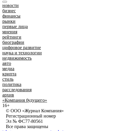
новости
бизнес
финансы
рынки
первые лица
мнения
рейтинги
биографии
цифровое развитие
наука и технологии
недвижимость
авто
медиа
крипта
стиль
политика
расследования
архив
«Компания будущего»
16+
© ООО «Журнал Компания»
Регистрационный номер
Эл № ФС77-80561
Все права защищены