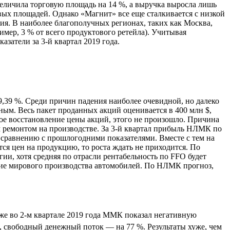
увеличила торговую площадь на 14 %, а выручка выросла лишь
овых площадей. Однако «Магнит» все еще сталкивается с низкой
ия. В наиболее благополучных регионах, таких как Москва,
мер, 3 % от всего продуктового ретейла). Учитывая
атели за 3-й квартал 2019 года.
9,39 %. Среди причин падения наиболее очевидной, но далеко
м. Весь пакет проданных акций оценивается в 400 млн $,
ое восстановление цены акций, этого не произошло. Причина
 ремонтом на производстве. За 3-й квартал прибыль НЛМК по
 сравнению с прошлогодними показателями. Вместе с тем на
тся цен на продукцию, то роста ждать не приходится. По
ии, хотя средняя по отрасли рентабельность по FFO будет
ние мирового производства автомобилей. По НЛМК прогноз,
же во 2-м квартале 2019 года ММК показал негативную
 свободный денежный поток — на 77 %. Результаты хуже, чем