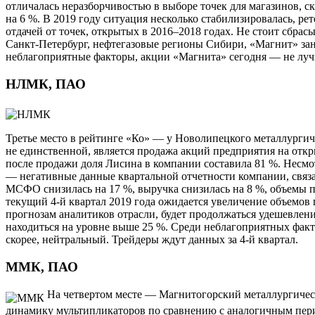
отличалась неразборчивостью в выборе точек для магазинов, ск
на 6 %. В 2019 году ситуация несколько стабилизировалась, ре
отдачей от точек, открытых в 2016–2018 годах. Не стоит сбра
Санкт-Петербург, нефтегазовые регионы Сибири, «Магнит» зан
неблагоприятные факторы, акции «Магнита» сегодня — не лучш
НЛМК, ПАО
Третье место в рейтинге «Ко» — у Новолипецкого металлургиче
не единственной, является продажа акций предприятия на о
после продажи доля Лисина в компании составила 81 %. Несмо
— негативные данные квартальной отчетности компании, связа
МСФО снизилась на 17 %, выручка снизилась на 8 %, объемы п
текущий 4-й квартал 2019 года ожидается увеличение объемов п
прогнозам аналитиков отрасли, будет продолжаться удешевление
находиться на уровне выше 25 %. Среди неблагоприятных фак
скорее, нейтральный. Трейдеры ждут данных за 4-й квартал.
ММК, ПАО
На четвертом месте — Магнитогорский металлургическ
динамику мультипликаторов по сравнению с аналогичным пери