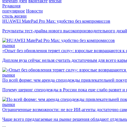
telegram
дзен
вконтакте
tenchat
Редакция
популярное
Новости
стиль жизни
HUAWEI MatePad Pro Max: удобство без компромиссов
Результаты тест-драйва нового высокопроизводительного диза
рынки
«Опыт без обновления теряет силу»: взрослые возвращаются к
Диплом вуза сейчас нельзя считать достаточным для всего кар
рынки
По всей форме: чем аренда спецодежды привлекательней поку
Почему шеринг спецодежды в России пока еще слабо развит и 
рынки
Ограниченные возможности: не все ИИ-агенты достаточно сам
Чаще всего предлагаемые на рынке решения обладают отдельн