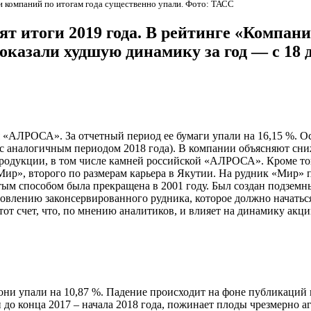
 компаний по итогам года существенно упали. Фото: ТАСС
т итоги 2019 года. В рейтинге «Компан
азали худшую динамику за год — с 18 де
«АЛРОСА». За отчетный период ее бумаги упали на 16,15 %. О
 с аналогичным периодом 2018 года). В компании объясняют с
родукции, в том числе камней российской «АЛРОСА». Кроме тог
ир», второго по размерам карьера в Якутии. На рудник «Мир» 
ым способом была прекращена в 2001 году. Был создан подземны
овлению законсервированного рудника, которое должно начаться
тот счет, что, по мнению аналитиков, и влияет на динамику акц
они упали на 10,87 %. Падение происходит на фоне публикаций 
 до конца 2017 – начала 2018 года, пожинает плоды чрезмерно 