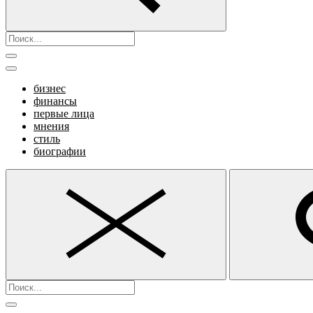
бизнес
финансы
первые лица
мнения
стиль
биографии