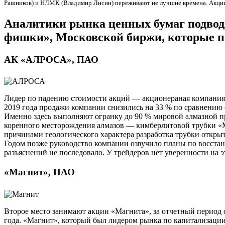
Рашников) и НЛМК (Владимир Лисин) переживают не лучшие времена. Акции
Аналитики рынка ценных бумаг подводя
фишки», Московской биржи, которые пок
АК «АЛРОСА», ПАО
Лидер по падению стоимости акций — акционераная компания 
2019 года продажи компании снизились на 33 % по сравнению
Именно здесь выполняют огранку до 90 % мировой алмазной п
коренного месторождения алмазов — кимберлитовой трубки «М
причинами геологического характера разработка трубки открыт
Годом позже руководство компании озвучило планы по восстан
разъяснений не последовало. У трейдеров нет уверенности на э
«Магнит», ПАО
Второе место занимают акции «Магнита», за отчетный период 
года. «Магнит», который был лидером рынка по капитализации