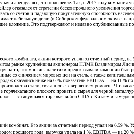
упая и арендуя все, что подешевле. Так, в 2017 году компания 
тейлер отказался от стратегии бесконтрольного увеличения торг
сывать со счетов и падающую покупательную способность населен
имает небольшую долю (в Сибирском федеральном округе, напри
ее вложение. Это подтверждают и недавно опубликованные показ
ского комбината, акции которого упали за отчетный период на 
ткрытом рынке крупнейшим акционером НЛМК Владимиром Лисины
тря на то, что многие аналитики предсказывали компании быстр
нные со снижением мировых цен на сталь, а также капитальным
родаж оказались ниже на 6 %, показатель EBITDA — на 11 % по
роизводства стали, связанное с завершением ремонта. Что касае
 горячекатаного плоского проката и сырья для черной металлург
торов — затянувшаяся торговая война США с Китаем и замедле
ий комбинат. Его акции за отчетный период упали на 6,59 %. У
одом прошлого года: выручка упала на 1 %, EBITDA — на 20 %,