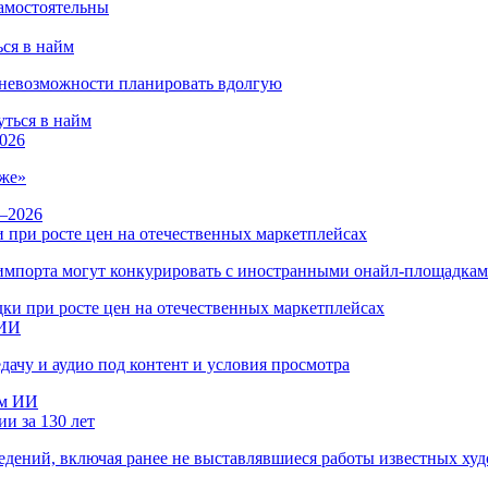
ся в найм
и невозможности планировать вдолгую
026
же»
 при росте цен на отечественных маркетплейсах
ы импорта могут конкурировать с иностранными онайл-площадка
 ИИ
дачу и аудио под контент и условия просмотра
и за 130 лет
ведений, включая ранее не выставлявшиеся работы известных