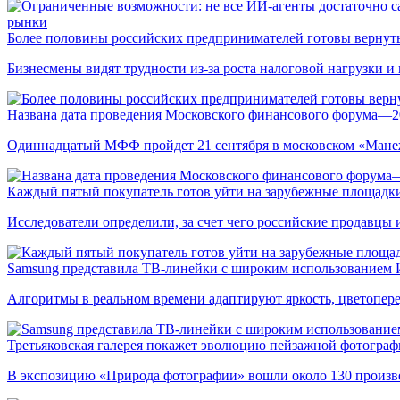
рынки
Более половины российских предпринимателей готовы вернуть
Бизнесмены видят трудности из-за роста налоговой нагрузки 
Названа дата проведения Московского финансового форума—2
Одиннадцатый МФФ пройдет 21 сентября в московском «Мане
Каждый пятый покупатель готов уйти на зарубежные площадки
Исследователи определили, за счет чего российские продавц
Samsung представила ТВ-линейки с широким использованием
Алгоритмы в реальном времени адаптируют яркость, цветопере
Третьяковская галерея покажет эволюцию пейзажной фотографи
В экспозицию «Природа фотографии» вошли около 130 произ