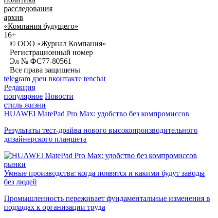
расследования
архив
«Компания будущего»
16+
© ООО «Журнал Компания»
Регистрационный номер
Эл № ФС77-80561
Все права защищены
telegram
дзен
вконтакте
tenchat
Редакция
популярное
Новости
стиль жизни
HUAWEI MatePad Pro Max: удобство без компромиссов
Результаты тест-драйва нового высокопроизводительного
дизайнерского планшета
рынки
Умные производства: когда появятся и какими будут заводы
без людей
Промышленность переживает фундаментальные изменения в
подходах к организации труда