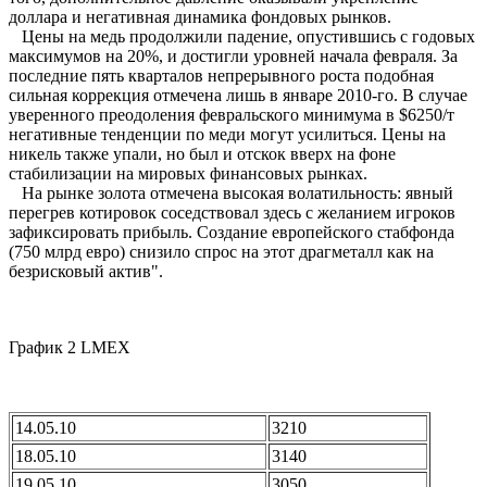
доллара и негативная динамика фондовых рынков.
Цены на медь продолжили падение, опустившись с годовых
максимумов на 20%, и достигли уровней начала февраля. За
последние пять кварталов непрерывного роста подобная
сильная коррекция отмечена лишь в январе 2010-го. В случае
уверенного преодоления февральского минимума в $6250/т
негативные тенденции по меди могут усилиться. Цены на
никель также упали, но был и отскок вверх на фоне
стабилизации на мировых финансовых рынках.
На рынке золота отмечена высокая волатильность: явный
перегрев котировок соседствовал здесь с желанием игроков
зафиксировать прибыль. Создание европейского стабфонда
(750 млрд евро) снизило спрос на этот драгметалл как на
безрисковый актив".
График 2 LMEX
14.05.10
3210
18.05.10
3140
19.05.10
3050