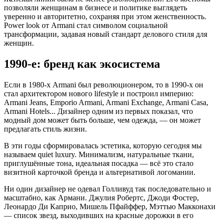
позволяли женщинам в бизнесе и политике выглядеть
уверенно и авторитетно, сохраняя при этом женственность.
Power look от Armani стал символом социальной
трансформации, задавая новый стандарт делового стиля для
женщин.
1990-е: бренд как экосистема
Если в 1980-х Armani был революционером, то в 1990-х он
стал архитектором нового lifestyle и построил империю:
Armani Jeans, Emporio Armani, Armani Exchange, Armani Casa,
Armani Hotels... Дизайнер одним из первых показал, что
модный дом может быть больше, чем одежда, — он может
предлагать стиль жизни.
В эти годы сформировалась эстетика, которую сегодня мы
называем quiet luxury. Минимализм, натуральные ткани,
приглушённые тона, идеальная посадка — всё это стало
визитной карточкой бренда и альтернативой логомании.
Ни один дизайнер не одевал Голливуд так последовательно и
масштабно, как Армани. Джулия Робертс, Джоди Фостер,
Леонардо Ди Каприо, Мишель Пфайффер, Мэттью Макконахи
— список звезд, выходивших на красные дорожки в его