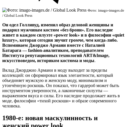
Фото: imago-images.de
/ Global Look Press
Он одел Голливуд, изменил образ деловой женщины и
подарил мужчинам костюм «без брони». Его наследие
живет в каждом силуэте «power look» и в философии «quiet
luxury», которая сегодня звучит громче, чем когда-либо.
Вспоминаем Джорджо Армани вместе с Наталией
Батарага — fashion-аналитиком, преподавателем
Института репутационных технологий ART&Image,
искусствоведом, историком костюма и моды
.
Вклад Джорджио Армани в моду выходит за пределы
коллекций: он сформировал язык элегантности, который
объединяет мужскую и женскую моду, минимализм и
утончённую роскошь. Он показал, что гардероб может быть
инструментом уверенности, а лаконичные силуэты —
выражением вкуса и силы. Его наследие продолжает жить в
моде, философии «тихой роскоши» и образе современного
человека.
1980-е: новая маскулинность и
женский power look