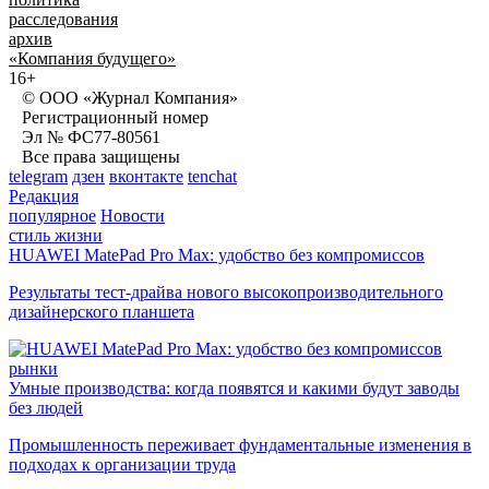
расследования
архив
«Компания будущего»
16+
© ООО «Журнал Компания»
Регистрационный номер
Эл № ФС77-80561
Все права защищены
telegram
дзен
вконтакте
tenchat
Редакция
популярное
Новости
стиль жизни
HUAWEI MatePad Pro Max: удобство без компромиссов
Результаты тест-драйва нового высокопроизводительного
дизайнерского планшета
рынки
Умные производства: когда появятся и какими будут заводы
без людей
Промышленность переживает фундаментальные изменения в
подходах к организации труда