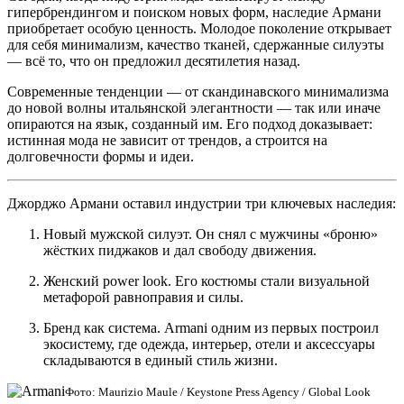
гипербрендингом и поиском новых форм, наследие Армани
приобретает особую ценность. Молодое поколение открывает
для себя минимализм, качество тканей, сдержанные силуэты
— всё то, что он предложил десятилетия назад.
Современные тенденции — от скандинавского минимализма
до новой волны итальянской элегантности — так или иначе
опираются на язык, созданный им. Его подход доказывает:
истинная мода не зависит от трендов, а строится на
долговечности формы и идеи.
Джорджо Армани оставил индустрии три ключевых наследия:
Новый мужской силуэт. Он снял с мужчины «броню»
жёстких пиджаков и дал свободу движения.
Женский power look. Его костюмы стали визуальной
метафорой равноправия и силы.
Бренд как система. Armani одним из первых построил
экосистему, где одежда, интерьер, отели и аксессуары
складываются в единый стиль жизни.
Фото: Maurizio Maule / Keystone Press Agency / Global Look