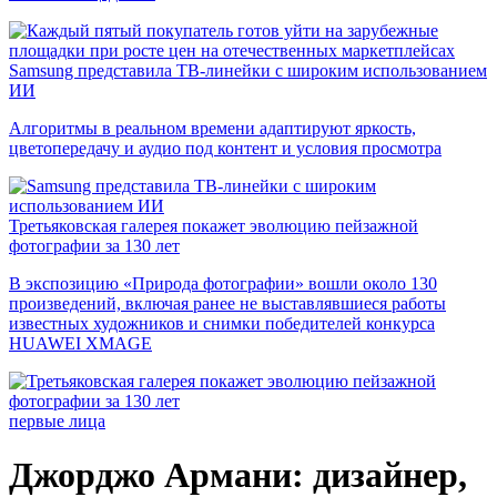
Samsung представила ТВ-линейки с широким использованием
ИИ
Алгоритмы в реальном времени адаптируют яркость,
цветопередачу и аудио под контент и условия просмотра
Третьяковская галерея покажет эволюцию пейзажной
фотографии за 130 лет
В экспозицию «Природа фотографии» вошли около 130
произведений, включая ранее не выставлявшиеся работы
известных художников и снимки победителей конкурса
HUAWEI XMAGE
первые лица
Джорджо Армани: дизайнер,