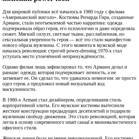
Для широкой публики всё началось в 1980 году с фильма
«Американский жиголо». Костюмы Ричарда Гира, созданные
Армани, стали неотъемлемой частью нарратива: одежда
подчеркивала образ героя, его психологию и даже определяла
сюжет. Мягкий силуэт, светлые ткани, расслабленная, но
сексуальная уверенность героя — всё это стало манифестом
нового образа мужчины. С этого момента в мужской моде
началась революция: строгий power-dressing 1970-х стал
уступать место утончённой непринуждённости.
Однако фильм лишь зафиксировал то, что Армани делал и
раньше: одежду, которая подчеркивает личность, а не
затмевает ее. Он сделал то, что удавалось немногим: не просто
одел героя, а предложил новый визуальный код
маскулинности.
В 1980-х Armani стал дизайнером, определившим стиль
корпоративной элиты. Его мужские костюмы вытеснили
жесткие конструкции предыдущих десятилетий и подарили
мужчинам свободу движения. Это стало революцией, которая
легла в основу современного smart casual и минималистичного
офисного стиля.
Женская линия была не менее революционной. Его костюмы