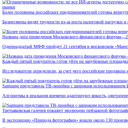
рынки
Более половины российских предпринимателей готовы вернуть
Бизнесмены видят трудности из-за роста налоговой нагрузки 
Названа дата проведения Московского финансового форума—2
Одиннадцатый МФФ пройдет 21 сентября в московском «Мане
Каждый пятый покупатель готов уйти на зарубежные площадки
Исследователи определили, за счет чего российские продавц
Samsung представила ТВ-линейки с широким использованием
Алгоритмы в реальном времени адаптируют яркость, цветопере
Третьяковская галерея покажет эволюцию пейзажной фотографи
В экспозицию «Природа фотографии» вошли около 130 произ