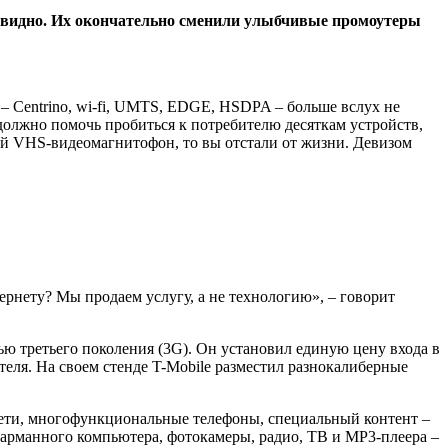
е видно. Их окончательно сменили улыбчивые промоутеры
 –
Centrino
,
wi
-
fi
,
UMTS
,
EDGE
,
HSDPA
– больше вслух не
 должно помочь пробиться к потребителю десяткам устройств,
ий
VHS
-видеомагнитофон, то вы отстали от жизни. Девизом
рнету? Мы продаем услугу, а не технологию», – говорит
ю третьего поколения (3
G
). Он установил единую цену входа в
теля. На своем стенде
T
-
Mobile
разместил разнокалиберные
ети, многофункциональные телефоны, специальный контент –
 карманного компьютера, фотокамеры, радио, ТВ и
MP
3-плеера –