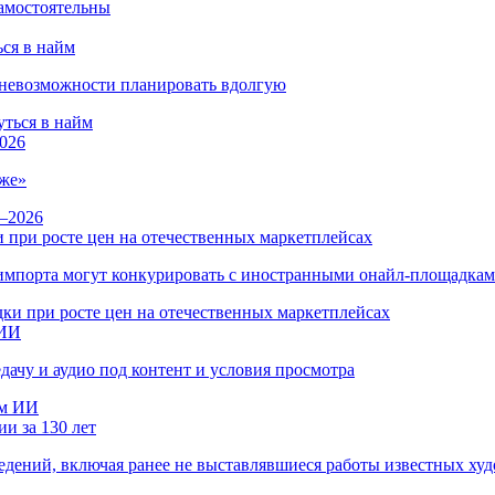
ся в найм
и невозможности планировать вдолгую
026
же»
 при росте цен на отечественных маркетплейсах
ы импорта могут конкурировать с иностранными онайл-площадка
 ИИ
дачу и аудио под контент и условия просмотра
и за 130 лет
ведений, включая ранее не выставлявшиеся работы известных