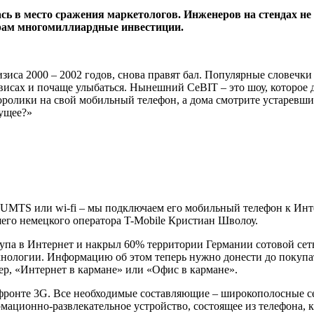
сь в место сражения маркетологов. Инженеров на стендах н
ерам многомиллиардные инвестиции.
зиса 2000 – 2002 годов, снова правят бал. Популярные словечки
ервисах и почаще улыбаться. Нынешний
CeBIT
– это шоу, которое
еоролики на свой мобильный телефон, а дома смотрите устаревш
дущее?»
UMTS
или
wi
-
fi
– мы подключаем его мобильный телефон к Инте
его немецкого оператора
T
-
Mobile
Кристиан Шволоу.
упа в Интернет и накрыл 60% территории Германии сотовой сеть
ехнологии. Информацию об этом теперь нужно донести до покупа
р, «Интернет в кармане» или «Офис в кармане».
фронте 3
G
. Все необходимые составляющие – широкополосные с
рмационно-развлекательное устройство, состоящее из телефона,