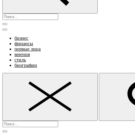
бизнес
финансы
первые лица
мнения
стиль
биографии