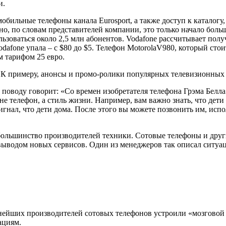
и.
 мобильные телефоны канала
Eurosport
, а также доступ к каталог
 но, по словам представителей компании, это только начало бо
льзоваться около 2,5 млн абонентов.
Vodafone
рассчитывает получ
odafone
упала – с $80 до $5. Телефон
Motorola
V
980, который стои
 тарифом 25 евро.
и. К примеру, анонсы и промо-ролики популярных телевизионных 
поводу говорит: «Со времен изобретателя телефона Грэма Белл
 не телефон, а стиль жизни. Например, вам важно знать, что дет
игнал, что дети дома. После этого вы можете позвонить им, испо
 большинство производителей техники. Сотовые телефоны и дру
ыводом новых сервисов. Один из менеджеров так описал ситуаци
нейших производителей сотовых телефонов устроили «мозговой ш
ациям.