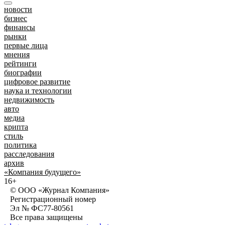
новости
бизнес
финансы
рынки
первые лица
мнения
рейтинги
биографии
цифровое развитие
наука и технологии
недвижимость
авто
медиа
крипта
стиль
политика
расследования
архив
«Компания будущего»
16+
© ООО «Журнал Компания»
Регистрационный номер
Эл № ФС77-80561
Все права защищены