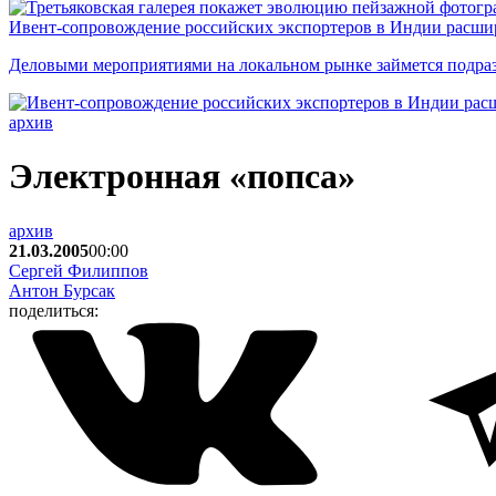
Ивент-сопровождение российских экспортеров в Индии расши
Деловыми мероприятиями на локальном рынке займется подраз
архив
Электронная «попса»
архив
21.03.2005
00:00
Сергей Филиппов
Антон Бурсак
поделиться: