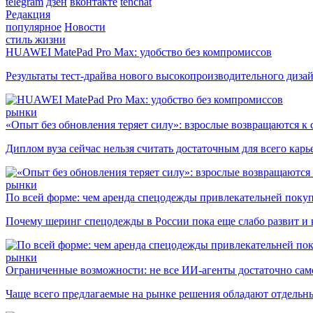
telegram
дзен
вконтакте
tenchat
Редакция
популярное
Новости
стиль жизни
HUAWEI MatePad Pro Max: удобство без компромиссов
Результаты тест-драйва нового высокопроизводительного диза
рынки
«Опыт без обновления теряет силу»: взрослые возвращаются к
Диплом вуза сейчас нельзя считать достаточным для всего кар
рынки
По всей форме: чем аренда спецодежды привлекательней поку
Почему шеринг спецодежды в России пока еще слабо развит и 
рынки
Ограниченные возможности: не все ИИ-агенты достаточно сам
Чаще всего предлагаемые на рынке решения обладают отдельн