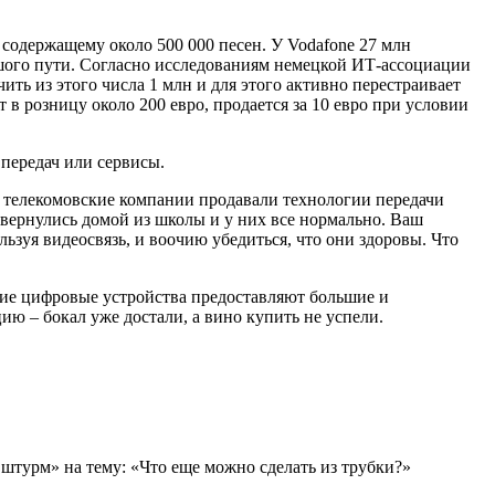
у, содержащему около 500 000 песен. У
Vodafone
27 млн
льшого пути. Согласно исследованиям немецкой ИТ-ассоциации
ить из этого числа 1 млн и для этого активно перестраивает
т в розницу около 200 евро, продается за 10 евро при условии
передач или сервисы.
а телекомовские компании продавали технологии передачи
и вернулись домой из школы и у них все нормально. Ваш
льзуя видеосвязь, и воочию убедиться, что они здоровы. Что
гие цифровые устройства предоставляют большие и
ю – бокал уже достали, а вино купить не успели.
турм» на тему: «Что еще можно сделать из трубки?»