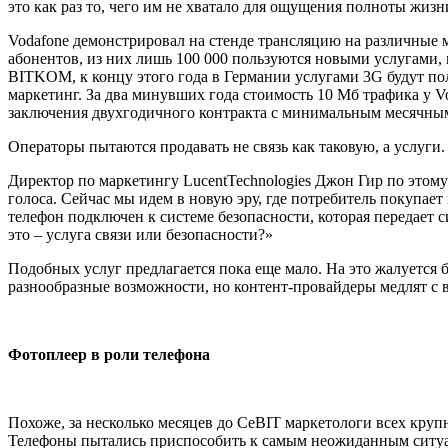
это как раз то, чего им не хватало для ощущения полноты жизн
Vodafone демонстрировал на стенде трансляцию на различные
абонентов, из них лишь 100 000 пользуются новыми услугами,
BITKOM
, к концу этого года в Германии услугами 3
G
будут по
маркетинг. За два минувших года стоимость 10 Мб трафика у
V
заключения двухгодичного контракта с минимальным месячным
Операторы пытаются продавать не связь как таковую, а услуг
Директор по маркетингу
Lucent
Technologies
Джон Гир по этому 
голоса. Сейчас мы идем в новую эру, где потребитель покупает
телефон подключен к системе безопасности, которая передает с
это – услуга связи или безопасности?»
Подобных услуг предлагается пока еще мало. На это жалуется
разнообразные возможности, но контент-провайдеры медлят с в
Фотоплеер в роли телефона
Похоже, за несколько месяцев до
CeBIT
маркетологи всех круп
Телефоны пытались приспособить к самым неожиданным ситу