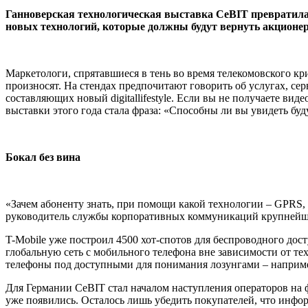
Ганноверская технологическая выставка
CeBIT
превратила
новых технологий, которые должны будут вернуть акцион
Маркетологи, спрятавшиеся в тень во время телекомовского кри
произносят. На стендах предпочитают говорить об услугах, с
составляющих новый
digital
life
style
. Если вы не получаете вид
выставки этого года стала фраза: «Способны ли вы увидеть бу
Бокал без вина
«Зачем абоненту знать, при помощи какой технологии –
GPRS
,
руководитель службы корпоративных коммуникаций крупнейш
T
-
Mobile
уже построил 4500 хот-спотов для беспроводного дост
глобальную сеть с мобильного телефона вне зависимости от т
телефоны под доступными для понимания лозунгами – наприме
Для Германии
CeBIT
стал началом наступления операторов на 
уже появились. Осталось лишь убедить покупателей, что инфо