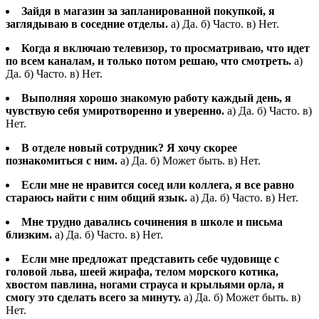
Зайдя в магазин за запланированной покупкой, я
заглядываю в соседние отделы.
а) Да. б) Часто. в) Нет.
Когда я включаю телевизор, то просматриваю, что идет
по всем каналам, и только потом решаю, что смотреть.
а)
Да. б) Часто. в) Нет.
Выполняя хорошо знакомую работу каждый день, я
чувствую себя умиротворенно и уверенно.
а) Да. б) Часто. в)
Нет.
В отделе новый сотрудник? Я хочу скорее
познакомиться с ним.
а) Да. б) Может быть. в) Нет.
Если мне не нравится сосед или коллега, я все равно
стараюсь найти с ним общий язык.
а) Да. б) Часто. в) Нет.
Мне трудно давались сочинения в школе и письма
близким.
а) Да. б) Часто. в) Нет.
Если мне предложат представить себе чудовище с
головой льва, шеей жирафа, телом морского котика,
хвостом павлина, ногами страуса и крыльями орла, я
смогу это сделать всего за минуту.
а) Да. б) Может быть. в)
Нет.