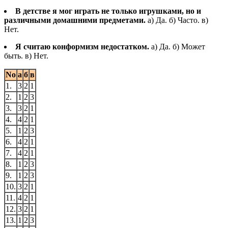
В детстве я мог играть не только игрушками, но и
различными домашними предметами.
а) Да. б) Часто. в)
Нет.
Я считаю конформизм недостатком.
а) Да. б) Может
быть. в) Нет.
No
а
б
в
1.
3
2
1
2.
1
2
3
3.
3
2
1
4.
4
2
1
5.
1
2
3
6.
4
2
1
7.
4
2
1
8.
1
2
3
9.
1
2
3
10.
3
2
1
11.
4
2
1
12.
3
2
1
13.
1
2
3