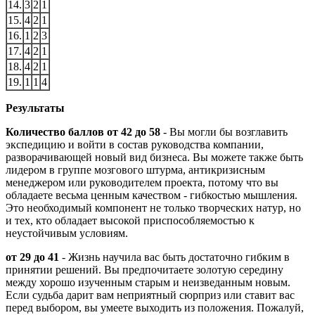
14.
3
2
1
15.
4
2
1
16.
1
2
3
17.
4
2
1
18.
4
2
1
19.
1
1
4
Результаты
Количество баллов от 42 до 58
- Вы могли бы возглавить
экспедицию и войти в состав руководства компании,
разворачивающей новый вид бизнеса. Вы можете также быть
лидером в группе мозгового штурма, антикризисным
менеджером или руководителем проекта, потому что вы
обладаете весьма ценным качеством - гибкостью мышления.
Это необходимый компонент не только творческих натур, но
и тех, кто обладает высокой приспособляемостью к
неустойчивым условиям.
от 29 до 41
- Жизнь научила вас быть достаточно гибким в
принятии решений. Вы предпочитаете золотую середину
между хорошо изученным старым и неизведанным новым.
Если судьба дарит вам неприятный сюрприз или ставит вас
перед выбором, вы умеете выходить из положения. Пожалуй,