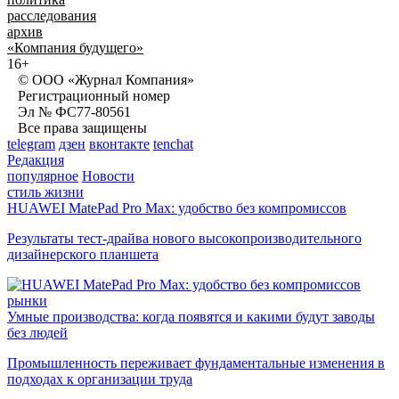
расследования
архив
«Компания будущего»
16+
© ООО «Журнал Компания»
Регистрационный номер
Эл № ФС77-80561
Все права защищены
telegram
дзен
вконтакте
tenchat
Редакция
популярное
Новости
стиль жизни
HUAWEI MatePad Pro Max: удобство без компромиссов
Результаты тест-драйва нового высокопроизводительного
дизайнерского планшета
рынки
Умные производства: когда появятся и какими будут заводы
без людей
Промышленность переживает фундаментальные изменения в
подходах к организации труда