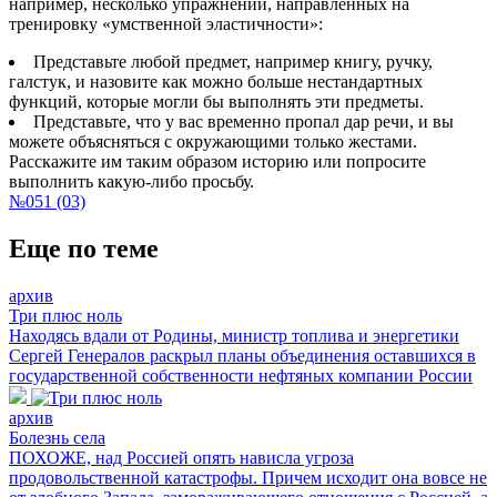
например, несколько упражнений, направленных на
тренировку «умственной эластичности»:
Представьте любой предмет, например книгу, ручку,
галстук, и назовите как можно больше нестандартных
функций, которые могли бы выполнять эти предметы.
Представьте, что у вас временно пропал дар речи, и вы
можете объясняться с окружающими только жестами.
Расскажите им таким образом историю или попросите
выполнить какую-либо просьбу.
№051 (03)
Еще по теме
архив
Три плюс ноль
Находясь вдали от Родины, министр топлива и энергетики
Сергей Генералов раскрыл планы объединения оставшихся в
государственной собственности нефтяных компании России
архив
Болезнь села
ПОХОЖЕ, над Россией опять нависла угроза
продовольственной катастрофы. Причем исходит она вовсе не