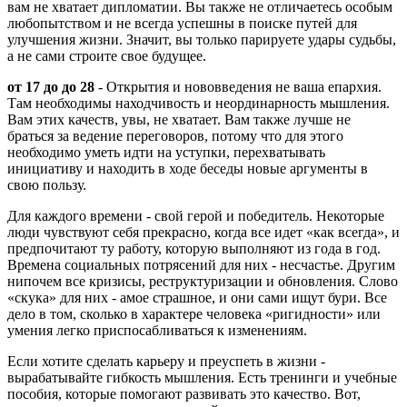
вам не хватает дипломатии. Вы также не отличаетесь особым
любопытством и не всегда успешны в поиске путей для
улучшения жизни. Значит, вы только парируете удары судьбы,
а не сами строите свое будущее.
от 17 до до 28
- Открытия и нововведения не ваша епархия.
Там необходимы находчивость и неординарность мышления.
Вам этих качеств, увы, не хватает. Вам также лучше не
браться за ведение переговоров, потому что для этого
необходимо уметь идти на уступки, перехватывать
инициативу и находить в ходе беседы новые аргументы в
свою пользу.
Для каждого времени - свой герой и победитель. Некоторые
люди чувствуют себя прекрасно, когда все идет «как всегда», и
предпочитают ту работу, которую выполняют из года в год.
Времена социальных потрясений для них - несчастье. Другим
нипочем все кризисы, реструктуризации и обновления. Слово
«скука» для них - амое страшное, и они сами ищут бури. Все
дело в том, сколько в характере человека «ригидности» или
умения легко приспосабливаться к изменениям.
Если хотите сделать карьеру и преуспеть в жизни -
вырабатывайте гибкость мышления. Есть тренинги и учебные
пособия, которые помогают развивать это качество. Вот,