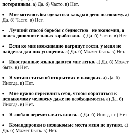
потерянным.
а) Да. б) Часто. в) Нет.
Мне хотелось бы одеваться каждый день по-новому.
а)
Да. б) Часто. в) Нет.
Лучший способ борьбы с бедностью - не экономия, а
поиск дополнительных заработков.
а) Да. б) Часто. в) Нет.
Если ко мне неожиданно нагрянут гости, у меня не
найдется для них угощения.
а) Да. б) Может быть. в) Нет.
Иностранные языки даются мне легко.
а) Да. б) Может
быть. в) Нет.
Я читаю статьи об открытиях и находках.
а) Да. б)
Иногда. в) Нет.
Мне нужно пересилить себя, чтобы обратиться к
незнакомому человеку даже по необходимости.
а) Да. б)
Иногда. в) Нет.
Я люблю перечитывать книги.
а) Да. б) Иногда. в) Нет.
Командировки в незнакомые места меня не пугают.
а)
Да. б) Может быть. в) Нет.