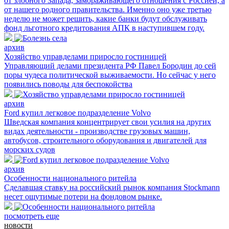
от злобного Запада, замораживающего отношения с Россией, а
от нашего родного правительства. Именно оно уже третью
неделю не может решить, какие банки будут обслуживать
фонд льготного кредитования АПК в наступившем году.
архив
Хозяйство управделами приросло гостиницей
Управляющий делами президента РФ Павел Бородин до сей
поры чудеса политической выживаемости. Но сейчас у него
появились поводы для беспокойства
архив
Ford купил легковое подразделение Volvo
Шведская компания концентрирует свои усилия на других
видах деятельности - производстве грузовых машин,
автобусов, строительного оборудования и двигателей для
морских судов
архив
Особенности национального ритейла
Сделавшая ставку на российский рынок компания Stockmann
несет ощутимые потери на фондовом рынке.
посмотреть еще
новости