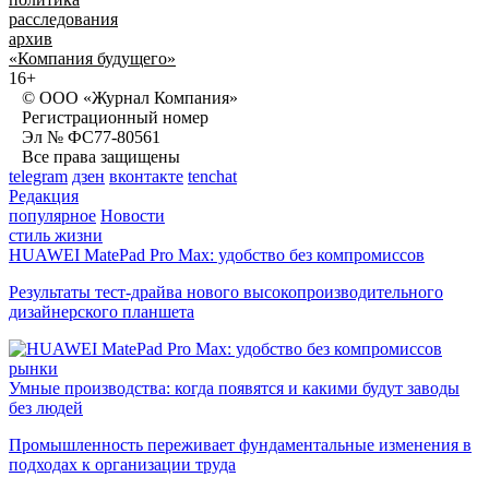
расследования
архив
«Компания будущего»
16+
© ООО «Журнал Компания»
Регистрационный номер
Эл № ФС77-80561
Все права защищены
telegram
дзен
вконтакте
tenchat
Редакция
популярное
Новости
стиль жизни
HUAWEI MatePad Pro Max: удобство без компромиссов
Результаты тест-драйва нового высокопроизводительного
дизайнерского планшета
рынки
Умные производства: когда появятся и какими будут заводы
без людей
Промышленность переживает фундаментальные изменения в
подходах к организации труда