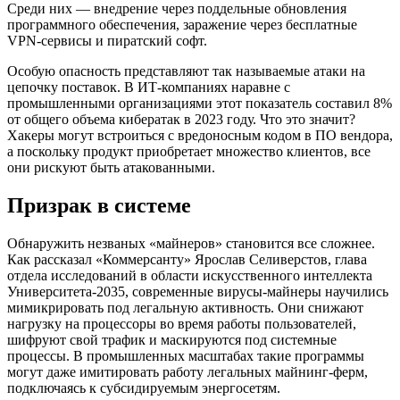
Среди них — внедрение через поддельные обновления
программного обеспечения, заражение через бесплатные
VPN-сервисы и пиратский софт.
Особую опасность представляют так называемые атаки на
цепочку поставок. В ИТ-компаниях наравне с
промышленными организациями этот показатель составил 8%
от общего объема кибератак в 2023 году. Что это значит?
Хакеры могут встроиться с вредоносным кодом в ПО вендора,
а поскольку продукт приобретает множество клиентов, все
они рискуют быть атакованными.
Призрак в системе
Обнаружить незваных «майнеров» становится все сложнее.
Как рассказал «Коммерсанту» Ярослав Селиверстов, глава
отдела исследований в области искусственного интеллекта
Университета-2035, современные вирусы-майнеры научились
мимикрировать под легальную активность. Они снижают
нагрузку на процессоры во время работы пользователей,
шифруют свой трафик и маскируются под системные
процессы. В промышленных масштабах такие программы
могут даже имитировать работу легальных майнинг-ферм,
подключаясь к субсидируемым энергосетям.