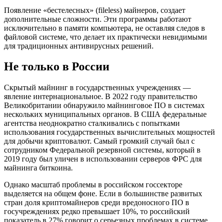
Появление «бестелесных» (fileless) майнеров, создает
дополнительные сложности. Эти программы работают
исключительно в памяти компьютера, не оставляя следов в
файловой системе, что делает их практически невидимыми
для традиционных антивирусных решений.
Не только в России
Скрытый майнинг в государственных учреждениях —
явление интернациональное. В 2022 году правительство
Великобритании обнаружило майнинговое ПО в системах
нескольких муниципальных органов. В США федеральные
агентства неоднократно сталкивались с попытками
использования государственных вычислительных мощностей
для добычи криптовалют. Самый громкий случай был с
сотрудником Федеральной резервной системы, который в
2019 году был уличен в использовании серверов ФРС для
майнинга биткоина.
Однако масштаб проблемы в российском госсекторе
выделяется на общем фоне. Если в большинстве развитых
стран доля криптомайнеров среди вредоносного ПО в
госучреждениях редко превышает 10%, то российский
показатель в 27% говорит о серьезных проблемах в системе