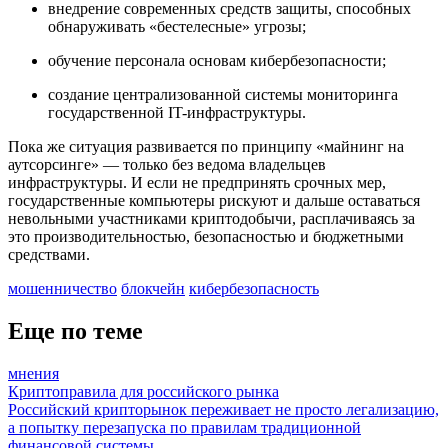
внедрение современных средств защиты, способных
обнаруживать «бестелесные» угрозы;
обучение персонала основам кибербезопасности;
создание централизованной системы мониторинга
государственной IT-инфраструктуры.
Пока же ситуация развивается по принципу «майнинг на
аутсорсинге» — только без ведома владельцев
инфраструктуры. И если не предпринять срочных мер,
государственные компьютеры рискуют и дальше оставаться
невольными участниками криптодобычи, расплачиваясь за
это производительностью, безопасностью и бюджетными
средствами.
мошенничество
блокчейн
кибербезопасность
Еще по теме
мнения
Криптоправила для российского рынка
Российский крипторынок переживает не просто легализацию,
а попытку перезапуска по правилам традиционной
финансовой системы