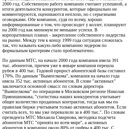
2000 год. Собственную работу компании считают успешной, а
итоги деятельности конкурентов, которые официально не
комментируются, оцениваются неплохо, но с серьезными
оговорками. Обе компании, судя по всему, хорошо
информированные о том, что происходит у коллег, планируют
на 2000 год как минимум не меньшие успехи. В
корпоративных планах - закрепление собственного лидерства
на рынке. Между тем к концу 1999 года ситуация сложилась
так, что называть какую-либо компанию лидером по
формальным критериям стало проблематично.
По данным МТС, на начало 2000 года компания имела 391
тыс. абонентов, причем уже в январе компания перешла
рубеж в 400 тыс. Годовой прирост абонентской базы составил
170%. По данным "Вымпелкома", компания на начало года
имела 352 тыс. активных абонентов. В слове "активных"
заключается основной смысл: по словам директора
"Вымпелкома" по операциям в Московском регионе Николая
Прянишникова, "статистика наших конкурентов учитывает
общее количество проданных контрактов, тогда как мы по
правилам биржи учитываем только активных абонентов. Если
считать всех, то мы уже перевалили за в 400 тыс.". По словам
президента МТС Михаила Смирнова, методика подсчета
абонентов МТС "принята во всем мире", а активных
абонентов в компании около 80% от цифры в 400 тыс. С