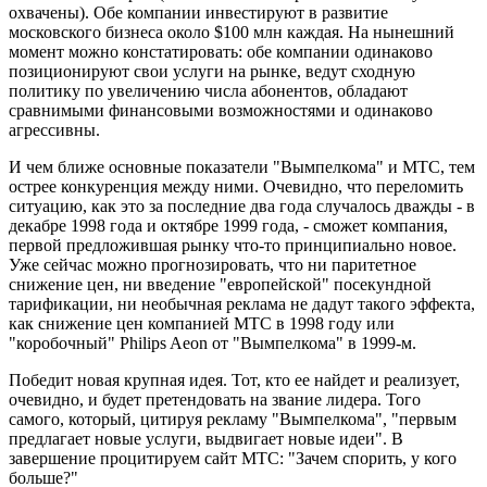
охвачены). Обе компании инвестируют в развитие
московского бизнеса около $100 млн каждая. На нынешний
момент можно констатировать: обе компании одинаково
позиционируют свои услуги на рынке, ведут сходную
политику по увеличению числа абонентов, обладают
сравнимыми финансовыми возможностями и одинаково
агрессивны.
И чем ближе основные показатели "Вымпелкома" и МТС, тем
острее конкуренция между ними. Очевидно, что переломить
ситуацию, как это за последние два года случалось дважды - в
декабре 1998 года и октябре 1999 года, - сможет компания,
первой предложившая рынку что-то принципиально новое.
Уже сейчас можно прогнозировать, что ни паритетное
снижение цен, ни введение "европейской" посекундной
тарификации, ни необычная реклама не дадут такого эффекта,
как снижение цен компанией МТС в 1998 году или
"коробочный" Philips Aeon от "Вымпелкома" в 1999-м.
Победит новая крупная идея. Тот, кто ее найдет и реализует,
очевидно, и будет претендовать на звание лидера. Того
самого, который, цитируя рекламу "Вымпелкома", "первым
предлагает новые услуги, выдвигает новые идеи". В
завершение процитируем сайт МТС: "Зачем спорить, у кого
больше?"