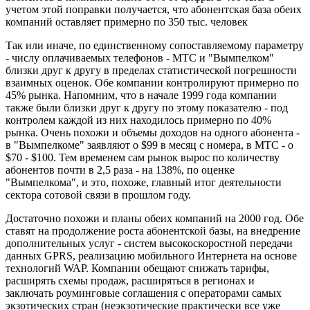
учетом этой поправки получается, что абонентская база обеих
компаний оставляет примерно по 350 тыс. человек
Так или иначе, по единственному сопоставляемому параметру
- числу оплачиваемых телефонов - МТС и "Вымпелком"
близки друг к другу в пределах статистической погрешности
взаимных оценок. Обе компании контролируют примерно по
45% рынка. Напомним, что в начале 1999 года компании
также были близки друг к другу по этому показателю - под
контролем каждой из них находилось примерно по 40%
рынка. Очень похожи и объемы доходов на одного абонента -
в "Вымпелкоме" заявляют о $99 в месяц с номера, в МТС - о
$70 - $100. Тем временем сам рынок вырос по количеству
абонентов почти в 2,5 раза - на 138%, по оценке
"Вымпелкома", и это, похоже, главный итог деятельности
сектора сотовой связи в прошлом году.
Достаточно похожи и планы обеих компаний на 2000 год. Обе
ставят на продолжение роста абонентской базы, на внедрение
дополнительных услуг - систем высокоскоростной передачи
данных GPRS, реализацию мобильного Интернета на основе
технологий WAP. Компании обещают снижать тарифы,
расширять схемы продаж, расширяться в регионах и
заключать роуминговые соглашения с операторами самых
экзотических стран (неэкзотические практически все уже