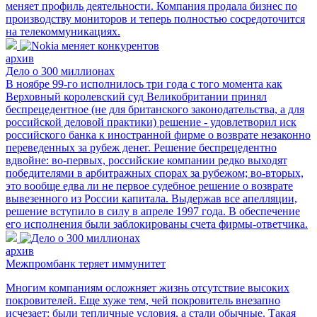
меняет профиль деятельности. Компания продала бизнес по
производству мониторов и теперь полностью сосредоточится
на телекоммуникациях.
архив
Дело о 300 миллионах
В ноябре 99-го исполнилось три года с того момента как
Верховный королевский суд Великобритании принял
беспрецедентное (не для британского законодательства, а для
российской деловой практики) решение - удовлетворил иск
российского банка к иностранной фирме о возврате незаконно
переведенных за рубеж денег. Решение беспрецедентно
вдвойне: во-первых, российские компании редко выходят
победителями в арбитражных спорах за рубежом; во-вторых,
это вообще едва ли не первое судебное решение о возврате
вывезенного из России капитала. Выдержав все апелляции,
решение вступило в силу в апреле 1997 года. В обеспечение
его исполнения были заблокированы счета фирмы-ответчика.
архив
Межпромбанк теряет иммунитет
Многим компаниям осложняет жизнь отсутствие высоких
покровителей. Еще хуже тем, чей покровитель внезапно
исчезает: были тепличные условия, а стали обычные. Такая