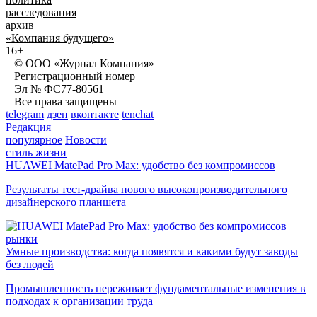
расследования
архив
«Компания будущего»
16+
© ООО «Журнал Компания»
Регистрационный номер
Эл № ФС77-80561
Все права защищены
telegram
дзен
вконтакте
tenchat
Редакция
популярное
Новости
стиль жизни
HUAWEI MatePad Pro Max: удобство без компромиссов
Результаты тест-драйва нового высокопроизводительного
дизайнерского планшета
рынки
Умные производства: когда появятся и какими будут заводы
без людей
Промышленность переживает фундаментальные изменения в
подходах к организации труда