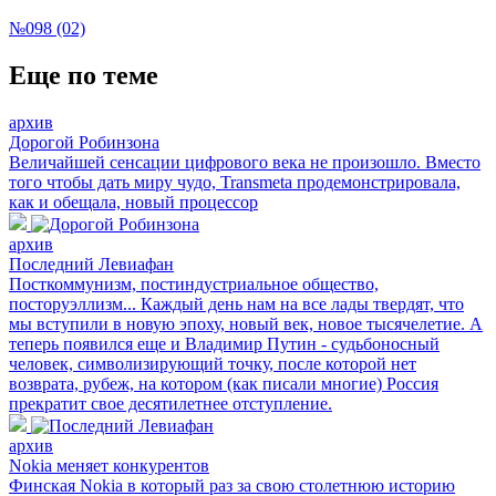
№098 (02)
Еще по теме
архив
Дорогой Робинзона
Величайшей сенсации цифрового века не произошло. Вместо
того чтобы дать миру чудо, Transmeta продемонстрировала,
как и обещала, новый процессор
архив
Последний Левиафан
Посткоммунизм, постиндустриальное общество,
посторуэллизм... Каждый день нам на все лады твердят, что
мы вступили в новую эпоху, новый век, новое тысячелетие. А
теперь появился еще и Владимир Путин - судьбоносный
человек, символизирующий точку, после которой нет
возврата, рубеж, на котором (как писали многие) Россия
прекратит свое десятилетнее отступление.
архив
Nokia меняет конкурентов
Финская Nokia в который раз за свою столетнюю историю