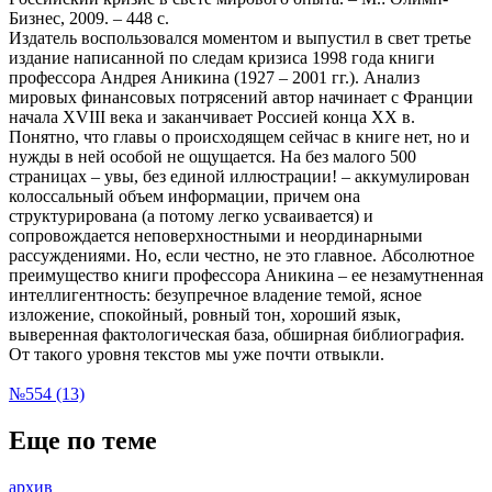
Бизнес, 2009. – 448 с.
Издатель воспользовался моментом и выпустил в свет третье
издание написанной по следам кризиса 1998 года книги
профессора Андрея Аникина (1927 – 2001 гг.). Анализ
мировых финансовых потрясений автор начинает с Франции
начала XVIII века и заканчивает Россией конца XX в.
Понятно, что главы о происходящем сейчас в книге нет, но и
нужды в ней особой не ощущается. На без малого 500
страницах – увы, без единой иллюстрации! – аккумулирован
колоссальный объем информации, причем она
структурирована (а потому легко усваивается) и
сопровождается неповерхностными и неординарными
рассуждениями. Но, если честно, не это главное. Абсолютное
преимущество книги профессора Аникина – ее незамутненная
интеллигентность: безупречное владение темой, ясное
изложение, спокойный, ровный тон, хороший язык,
выверенная фактологическая база, обширная библиография.
От такого уровня текстов мы уже почти отвыкли.
№554 (13)
Еще по теме
архив