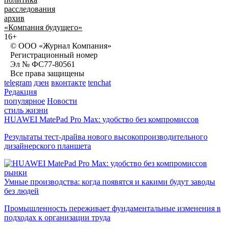
расследования
архив
«Компания будущего»
16+
© ООО «Журнал Компания»
Регистрационный номер
Эл № ФС77-80561
Все права защищены
telegram
дзен
вконтакте
tenchat
Редакция
популярное
Новости
стиль жизни
HUAWEI MatePad Pro Max: удобство без компромиссов
Результаты тест-драйва нового высокопроизводительного
дизайнерского планшета
рынки
Умные производства: когда появятся и какими будут заводы
без людей
Промышленность переживает фундаментальные изменения в
подходах к организации труда