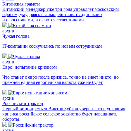
Китайская грамота
Китайский менеджер уже три года управляет московским
офисом, умудряясь взаимодействовать одинаково
и с россиянами, и с соотечественниками.
архив
Чужая голова
IT-компании соскучились по новым сотрудникам
архив
Евро: испытание кризисом
Что станет с евро после кризиса, точно не знает никто, но
прежней единая европейская валюта уже не будет
архив
Российский трактор
Первый вице-премьер Виктор Зубков уверен, что в условиях
кризиса российское сельское хозяйство будет наращивать
обороты.
архив