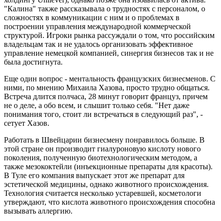
"Калина" также рассказывала о трудностях с персоналом, о
сложностях в коммуникации с ним и о проблемах в
построении управления международной коммерческой
структурой. Игроки рынка рассуждали о том, что российским
владельцам так и не удалось организовать эффективное
управление немецкой компанией, синергия бизнесов так и не
была достигнута.
Еще один вопрос - ментальность французских бизнесменов. С
ними, по мнению Михаила Хазова, просто трудно общаться.
Встреча длится полчаса, 28 минут говорит француз, причем
не о деле, а обо всем, и слышит только себя. "Нет даже
понимания того, стоит ли встречаться в следующий раз", -
сетует Хазов.
Работать в Швейцарии бизнесмену понравилось больше. В
этой стране он производит гиалуроновую кислоту нового
поколения, полученную биотехнологическим методом, а
также мезококтейли (инъекционные препараты для красоты).
В Туле его компания выпускает этот же препарат для
эстетической медицины, однако животного происхождения.
Технология считается несколько устаревшей, косметологи
утверждают, что кислота животного происхождения способна
вызывать аллергию.