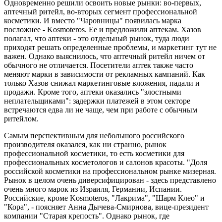
Одновременно решили освоить новые рынки: во-первых,
аптечный ритейл, во-вторых сегмент профессиональной
косметики. И вместо "Чаровницы" появилась марка
посложнее - Kosmoteros. Ее и предложили аптекам. Хазов
полагал, что аптеки - это отдельный рынок, туда люди
приходят решать определенные проблемы, и маркетинг тут не
важен. Однако выяснилось, что аптечный ритейл ничем от
обычного не отличается. Посетители аптек также часто
меняют марки в зависимости от рекламных кампаний. Как
только Хазов снижал маркетинговые вложения, падали и
продажи. Кроме того, аптеки оказались "злостными
неплательщиками": задержки платежей в этом секторе
встречаются едва ли не чаще, чем при работе с обычным
ритейлом.
Самым перспективным для небольшого российского
производителя оказался, как ни странно, рынок
профессиональной косметики, то есть косметики для
профессиональных косметологов и салонов красоты. "Доля
российской косметики на профессиональном рынке мизерная.
Рынок в целом очень диверсифицирован - здесь представлено
очень много марок из Израиля, Германии, Испании.
Российские, кроме Kosmoteros, "Лакрима", "Шарм Клео" и
"Кора", - поясняет Анна Дычева-Смирнова, вице-президент
компании "Старая крепость". Однако рынок, где