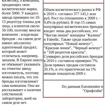
косметику, а компаний,
продающих свои
косметические марки,
Объем косметического рынка в РФ
более 5000. У каждого
в 2010 г. составил 377 145,1 млн
завода примерно по 10-
руб. Рост по отношению к 2009 г. -
15 рецептур тоника для
9,4% (в рублях). В тop-15 самых
лица, а клиентов около
популярных косметических брендов
50-100, поэтому многие
входит лишь два российских, это
компании - владельцы
"Чистая линия" концерна "Калина"
брендов - на самом деле
и Faberlic. Также среди наиболее
имеют абсолютно
популярных "Новый жемчуг",
идентичный продукт,
"Красная линия", "Черный жемчуг"
который может
и "100 рецептов красоты".
отличаться, например,
Суммарно доля российских брендов
запахом. В Европе никто
в 2010 г. составила примерно 7%.
не обязывает указывать
Доля прямых продаж составила
на этикетке завод-
20,1%, и это практически на 1%
изготовитель, поэтому
меньше показателя 2009 г.
можно писать, что эти
бренды изготавливает
сама компания. Она же
По данным Euromonitor и
рассказывает о наличии
"Орифлэйм"
собственной
лаборатории, коей на
самом деле нет.