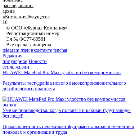
расследования
архив
«Компания будущего»
16+
© ООО «Журнал Компания»
Регистрационный номер
Эл № ФС77-80561
Все права защищены
telegram
дзен
вконтакте
tenchat
Редакция
популярное
Новости
стиль жизни
HUAWEI MatePad Pro Max: удобство без компромиссов
Результаты тест-драйва нового высокопроизводительного
дизайнерского планшета
рынки
Умные производства: когда появятся и какими будут заводы
без людей
Промышленность переживает фундаментальные изменения в
подходах к организации труда