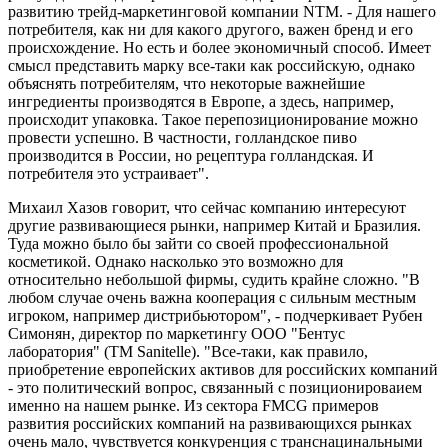
развитию трейд-маркетинговой компании NTM. - Для нашего
потребителя, как ни для какого другого, важен бренд и его
происхождение. Но есть и более экономичный способ. Имеет
смысл представить марку все-таки как российскую, однако
объяснять потребителям, что некоторые важнейшие
ингредиенты производятся в Европе, а здесь, например,
происходит упаковка. Такое перепозиционирование можно
провести успешно. В частности, голландское пиво
производится в России, но рецептура голландская. И
потребителя это устраивает".
Михаил Хазов говорит, что сейчас компанию интересуют
другие развивающиеся рынки, например Китай и Бразилия.
Туда можно было бы зайти со своей профессиональной
косметикой. Однако насколько это возможно для
относительно небольшой фирмы, судить крайне сложно. "В
любом случае очень важна кооперация с сильным местным
игроком, например дистрибьютором", - подчеркивает Рубен
Симонян, директор по маркетингу ООО "Бентус
лаборатория" (ТМ Sanitelle). "Все-таки, как правило,
приобретение европейских активов для российских компаний
- это политический вопрос, связанный с позиционироваием
именно на нашем рынке. Из сектора FMCG примеров
развития российских компаний на развивающихся рынках
очень мало, чувствуется конкуренция с транснацинальными