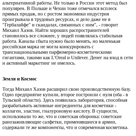
альтернативной работы. Не только в России этот метод был
популярен. В Польше и Чехии тоже отмечался всплеск
прямых продаж, но с ростом экономики индустрия
проигрывала в трудовых ресурсах, и дело даже не в
"Гербалайфе" и скандалах, связанных с ним", - говорит
Михаил Хазов. Найти хороших распространителей
становилось все сложнее, у людей появлялась стабильная
работа. Каналы сбыта нужно было менять, но маленькая
российская марка не могла конкурировать с
транснациональными парфюмерно-косметическими
гигантами, такими как L'Oreal и Unilever. Денег на вход в сети
и активный маркетинг не имелось.
Земля и Космос
Тогда Михаил Хазов расширил свою производственную базу.
Одно предприятие купили, второе построили с нуля (оба - в
Тульской области). Здесь появилась лаборатория, способная
разрабатывать активные ингредиенты для косметики -
коллаген, эластин, гиалуроновую кислоту. В сущности,
использовали то же, что и советская оборонка: советские
ранозаживляющие салфетки, применявшиеся в армии,
содержали те же компоненты, что и современная косметика.