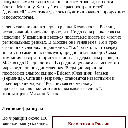
покупателями являются салоны и косметологи, оказался
близок Михаилу Хазову. Тех же распространителей
"домашней" косметики удалось обучить продавать продукцию
и косметологам.
Очень сложно оценить долю рынка Kosmoteros в России,
исследований никто не проводил. Но доля на рынке совсем
невелика. У компании высокая представленность на многих
региональных рынках. В Москве она узнаваема. Но в трех
столичных салонах, опрошенных "Ко", заявили, что марку
знают, но сами не используют, предпочитая импорт. Сама
компания говорит о присутствии на федеральном рынке, от
Москвы до Владивостока. В среднем ценовом сегменте эта
марка чуть ли не единственная. Ведущие марки на
профессиональном рынке - Ericson (Франция), Janssen
(Германия), Christina (Израиль), становятся известными и
швейцарские марки. "Российская косметика у
профессионалов-косметологов вызывает скепсис", -
констатирует Михаил Хазов.
Ленивые французы
Во Франции около 100
заводов, выпускающих
Косметика в России