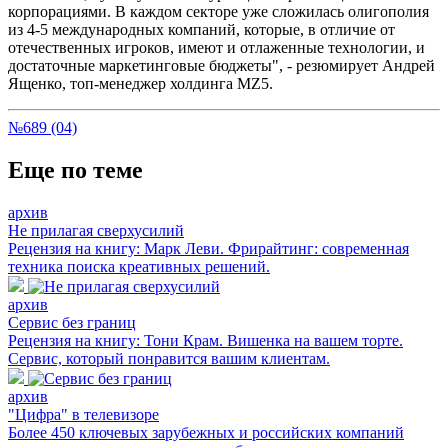
корпорациями. В каждом секторе уже сложилась олигополия
из 4-5 международных компаний, которые, в отличие от
отечественных игроков, имеют и отлаженные технологии, и
достаточные маркетинговые бюджеты", - резюмирует Андрей
Ященко, топ-менеджер холдинга MZ5.
№689 (04)
Еще по теме
архив
Не прилагая сверхусилий
Рецензия на книгу: Марк Леви. Фрирайтинг: современная
техника поиска креативных решений.
архив
Сервис без границ
Рецензия на книгу: Тони Крам. Вишенка на вашем торте.
Сервис, который понравится вашим клиентам.
архив
"Цифра" в телевизоре
Более 450 ключевых зарубежных и российских компаний