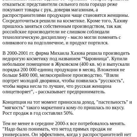
отказаться: представители сильного пола гораздо реже
покупают товары с рук, доверяя магазинам, а
распространителями продукции чаще становятся женщины.
Сосредоточиться решили на косметике. Кроме того, Хазову
пришлось заняться собственным производством, так как
российские производители не слишком соблюдали
технологическую дисциплину - масло могли поменять с
оливкового на подсолнечное, и продукт портился.
В 2000-2001 гг. фирма Михаила Хазова решила производить
недорогую косметику под названием "Чаровница". Купили
небольшое помещение в Жуковском (400 кв. м) и выпускали
порядка 200 000 единиц продукции в месяц. Вложения не
больше $400 000, мелкосерийное производство. "Взяли
портрет молодой дворянки, чтобы появилась "русскость",
чтобы марка несла то лучшее, что русская женщина
олицетворяет", - рассказывает предприниматель.
Концепция на тот момент приносила доход, "пастельность" и
"мягкость" такого маркетинга кому-то пришлась по вкусу.
Рост продаж в год составлял 50%.
Тем не менее в середине 2000-х все потребовалось менять.
"Надо было понимать, что метод прямых продаж не
универсален. Он эффективен, когда у распространителей нет