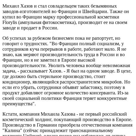
Михаил Хазов и стал совладельцем таких безымянных
заводов-изготовителей во Франции и Швейцарии. Также он
купил во Франции марку профессиональной косметики
Florylis (ампульная фитокосметика), производит ее на своем
заводе и продает в России.
Об успехах за рубежом бизнесмен пока не рапортует, но
говорит о трудностях. "Во Франции полный социализм, у
сотрудников куча перерывов в работе, работают мало. Я не
знаю, как меряют производительность труда в России и во
Франции, но я не заметил в Европе высокой
производительности. Уволить человека вообще невозможная
задача, - рассказывает Хазов. - Я был на одном заводе. В цехе,
где должно быть стерильное производство, стоит
кондиционер, являющийся распространителем микробов. Но
если его убрать, сотрудники объявят забастовку, поэтому в
продукт добавляют огромное количество консерванта. Из-за
своей социальной политики Франция теряет конкурентные
преимущества".
Кстати, компания Михаила Хазова - не первый российский
косметический холдинг, покупающий производство в Европе.
Производство в Германии приобрела отечественная компания
"Калина" (сейчас принадлежит транснациональному
холдингу Unilever), однако позже она избавилась от актива.