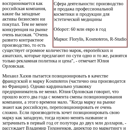
воспринимается как
Сфера деятельности: производство
российская компания,
и продажа профессиональной
какие бы западные
косметики и продукции для
активы бизнесмен ни
эстетической медицины
покупал. Тем не менее
Оборот: 60 млн евро в год
конкуренция на рынке
очень высокая. "Очень
Марки: Florylis, Kosmoteros, R-Studio
развито контрактное
производство, то есть
существует огромное количество марок, европейских и
азиатских, которые предлагают по сути одно и то же, разнятся
только рекламная политика и цена", - отмечает Юлия
Орловская.
Михаил Хазов пытается позиционировать в качестве
французской и марку Kosmoteros (частично она производится
во Франции). Однако кардинально упаковку
предприниматель не менял. Юлия Орловская говорит, что
прошло всего два года с момента смены позиционирования
компании, а этого времени мало. "Когда марку на рынке
знают как российскую, перепозиционировать ее очень
сложно. Если производитель хочет позиционировать свою
марку как западную, тогда нужно менять название и
затрачивать в первый год от полутора до двух млн долларов, -
рассуждает Владимир Тихоненков, директор по маркетингу и