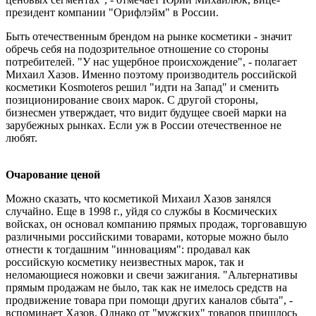
президент компании "Орифлэйм" в России.
Быть отечественным брендом на рынке косметики - значит
обречь себя на подозрительное отношение со стороны
потребителей. "У нас ущербное происхождение", - полагает
Михаил Хазов. Именно поэтому производитель российской
косметики Kosmoteros решил "идти на Запад" и сменить
позиционирование своих марок. С другой стороны,
бизнесмен утверждает, что видит будущее своей марки на
зарубежных рынках. Если уж в России отечественное не
любят.
Очарование ценой
Можно сказать, что косметикой Михаил Хазов занялся
случайно. Еще в 1998 г., уйдя со службы в Космических
войсках, он основал компанию прямых продаж, торговавшую
различными российскими товарами, которые можно было
отнести к тогдашним "инновациям": продавал как
российскую косметику неизвестных марок, так и
неломающиеся ножовки и свечи зажигания. "Альтернативы
прямым продажам не было, так как не имелось средств на
продвижение товара при помощи других каналов сбыта", -
вспоминает Хазов. Однако от "мужских" товаров пришлось