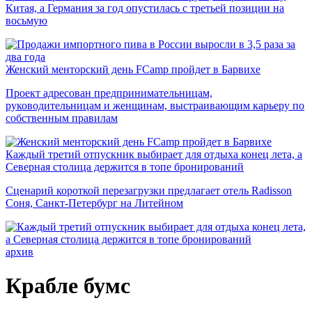
Китая, а Германия за год опустилась с третьей позиции на
восьмую
Женский менторский день FCamp пройдет в Барвихе
Проект адресован предпринимательницам,
руководительницам и женщинам, выстраивающим карьеру по
собственным правилам
Каждый третий отпускник выбирает для отдыха конец лета, а
Северная столица держится в топе бронирований
Сценарий короткой перезагрузки предлагает отель Radisson
Соня, Санкт-Петербург на Литейном
архив
Крабле бумс