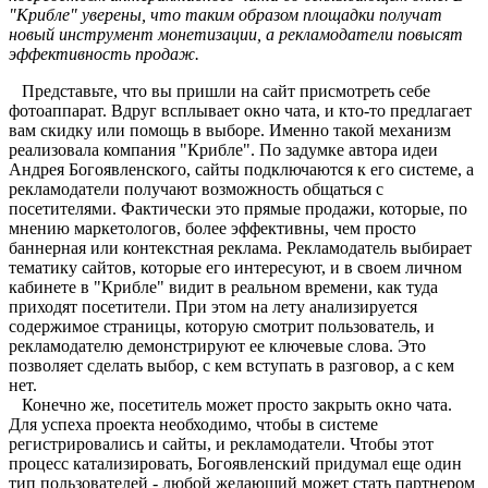
"Крибле" уверены, что таким образом площадки получат
новый инструмент монетизации, а рекламодатели повысят
эффективность продаж.
Представьте, что вы пришли на сайт присмотреть себе
фотоаппарат. Вдруг всплывает окно чата, и кто-то предлагает
вам скидку или помощь в выборе. Именно такой механизм
реализовала компания "Крибле". По задумке автора идеи
Андрея Богоявленского, сайты подключаются к его системе, а
рекламодатели получают возможность общаться с
посетителями. Фактически это прямые продажи, которые, по
мнению маркетологов, более эффективны, чем просто
баннерная или контекстная реклама. Рекламодатель выбирает
тематику сайтов, которые его интересуют, и в своем личном
кабинете в "Крибле" видит в реальном времени, как туда
приходят посетители. При этом на лету анализируется
содержимое страницы, которую смотрит пользователь, и
рекламодателю демонстрируют ее ключевые слова. Это
позволяет сделать выбор, с кем вступать в разговор, а с кем
нет.
Конечно же, посетитель может просто закрыть окно чата.
Для успеха проекта необходимо, чтобы в системе
регистрировались и сайты, и рекламодатели. Чтобы этот
процесс катализировать, Богоявленский придумал еще один
тип пользователей - любой желающий может стать партнером