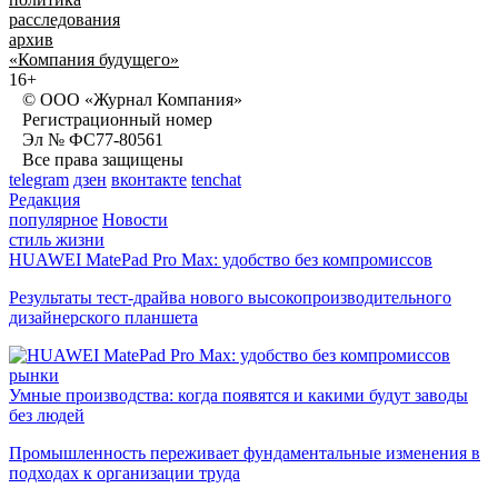
расследования
архив
«Компания будущего»
16+
© ООО «Журнал Компания»
Регистрационный номер
Эл № ФС77-80561
Все права защищены
telegram
дзен
вконтакте
tenchat
Редакция
популярное
Новости
стиль жизни
HUAWEI MatePad Pro Max: удобство без компромиссов
Результаты тест-драйва нового высокопроизводительного
дизайнерского планшета
рынки
Умные производства: когда появятся и какими будут заводы
без людей
Промышленность переживает фундаментальные изменения в
подходах к организации труда