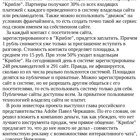
"Крибле". Партнеры получают 30% со всех входящих
платежей с каждого приведенного в систему владельца сайта
или рекламодателя. Также можно использовать "движок" на
условиях франчайзинга, то есть создать точно такой же сервис
под своим именем на собственном сайте.
За каждый контакт с посетителем сайта,
зарегистрированного в "Крибле", придется заплатить. Причем
1 рубль снимается уже только за приглашение вступить в
разговор. Стоимость контакта определяет площадка, в
среднем это 15 руб. При этом 50% уходит владельцам
"Крибле". На сегодняшний день в системе зарегистрированы
248 рекламодателей и 291 сайт. Правда, не афишируется,
сколько из их числа реально пользуются системой. Площадки
делятся на публичные и приватные. Можно зарегистрировать
сайт в системе, но не разрешать другим общаться с его
посетителями, то есть использовать систему только для себя.
Публичные сайты доступны всем. За приватное пользование
технологией владелец сайта не платит.
В роли инвестора проекта выступил глава российского
представительства Adobe Павел Черкашин. По его словам, он
решил вложить в компанию деньги, так как убежден, что нет
лучшего инструмента продаж, чем прямое общение. "Крибле"
предлагает то, что до нее никто не делал - совместить
контекстную рекламу с возможностями интерактивного чата",
- говорит Черкашин.