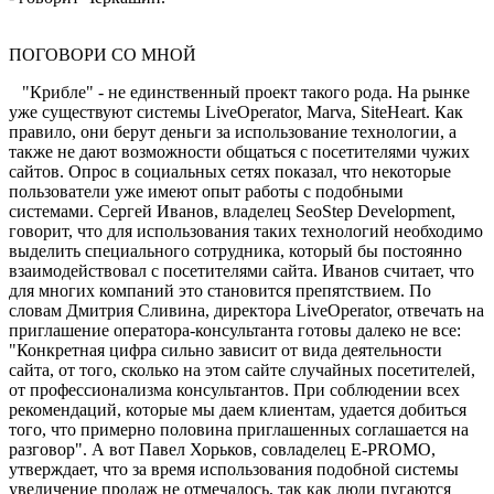
ПОГОВОРИ СО МНОЙ
"Крибле" - не единственный проект такого рода. На рынке
уже существуют системы LiveOperator, Marva, SiteHeart. Как
правило, они берут деньги за использование технологии, а
также не дают возможности общаться с посетителями чужих
сайтов. Опрос в социальных сетях показал, что некоторые
пользователи уже имеют опыт работы с подобными
системами. Сергей Иванов, владелец SeoStep Development,
говорит, что для использования таких технологий необходимо
выделить специального сотрудника, который бы постоянно
взаимодействовал с посетителями сайта. Иванов считает, что
для многих компаний это становится препятствием. По
словам Дмитрия Сливина, директора LiveOperator, отвечать на
приглашение оператора-консультанта готовы далеко не все:
"Конкретная цифра сильно зависит от вида деятельности
сайта, от того, сколько на этом сайте случайных посетителей,
от профессионализма консультантов. При соблюдении всех
рекомендаций, которые мы даем клиентам, удается добиться
того, что примерно половина приглашенных соглашается на
разговор". А вот Павел Хорьков, совладелец E-PROMO,
утверждает, что за время использования подобной системы
увеличение продаж не отмечалось, так как люди пугаются