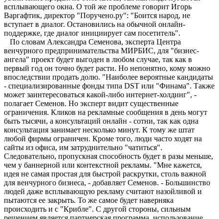
всплывающего окна. О той же проблеме говорит Игорь
Варгафтик, директор "Поручено.ру": "Боится народ, не
вступает в диалог. Остановились на обычной онлайн-
поддержке, где диалог инициирует сам посетитель".
По словам Александра Семенова, эксперта Центра
венчурного предпринимательства МИРБИС, для "бизнес-
ангела" проект будет выгоден в любом случае, так как в
первый год он точно будет расти. Но непонятно, кому можно
впоследствии продать долю. "Наиболее вероятные кандидаты
- специализированные фонды типа DST или "Финама". Также
может заинтересоваться какой-либо интернет-холдинг", -
полагает Семенов. Но эксперт видит существенные
ограничения. Кликов на рекламные сообщения в день могут
быть тысячи, а консультаций онлайн - сотни, так как одна
консультация занимает несколько минут. К тому же штат
любой фирмы ограничен. Кроме того, люди часто ходят на
сайты из офиса, им затруднительно "чатиться".
Следовательно, пропускная способность будет в разы меньше,
чем у баннерной или контекстной рекламы. "Мне кажется,
идея не самая простая для быстрой раскрутки, столь важной
для венчурного бизнеса, - добавляет Семенов. - Большинство
людей даже всплывающую рекламу считают назойливой и
пытаются ее закрыть. То же самое будет наверняка
происходить и с "Крибле". С другой стороны, сильным
решением является партнерская программа, использование