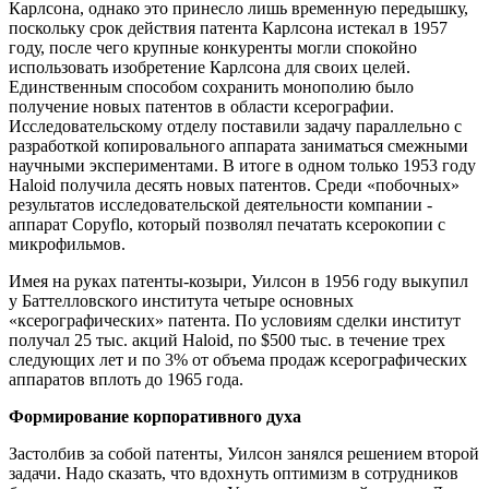
Карлсона, однако это принесло лишь временную передышку,
поскольку срок действия патента Карлсона истекал в 1957
году, после чего крупные конкуренты могли спокойно
использовать изобретение Карлсона для своих целей.
Единственным способом сохранить монополию было
получение новых патентов в области ксерографии.
Исследовательскому отделу поставили задачу параллельно с
разработкой копировального аппарата заниматься смежными
научными экспериментами. В итоге в одном только 1953 году
Haloid получила десять новых патентов. Среди «побочных»
результатов исследовательской деятельности компании -
аппарат Copyflo, который позволял печатать ксерокопии с
микрофильмов.
Имея на руках патенты-козыри, Уилсон в 1956 году выкупил
у Баттелловского института четыре основных
«ксерографических» патента. По условиям сделки институт
получал 25 тыс. акций Haloid, по $500 тыс. в течение трех
следующих лет и по 3% от объема продаж ксерографических
аппаратов вплоть до 1965 года.
Формирование корпоративного духа
Застолбив за собой патенты, Уилсон занялся решением второй
задачи. Надо сказать, что вдохнуть оптимизм в сотрудников