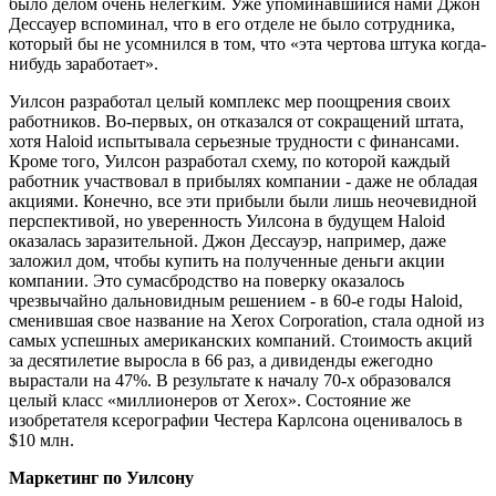
было делом очень нелегким. Уже упоминавшийся нами Джон
Дессауер вспоминал, что в его отделе не было сотрудника,
который бы не усомнился в том, что «эта чертова штука когда-
нибудь заработает».
Уилсон разработал целый комплекс мер поощрения своих
работников. Во-первых, он отказался от сокращений штата,
хотя Haloid испытывала серьезные трудности с финансами.
Кроме того, Уилсон разработал схему, по которой каждый
работник участвовал в прибылях компании - даже не обладая
акциями. Конечно, все эти прибыли были лишь неочевидной
перспективой, но уверенность Уилсона в будущем Haloid
оказалась заразительной. Джон Дессауэр, например, даже
заложил дом, чтобы купить на полученные деньги акции
компании. Это сумасбродство на поверку оказалось
чрезвычайно дальновидным решением - в 60-е годы Haloid,
сменившая свое название на Xerox Corporation, стала одной из
самых успешных американских компаний. Стоимость акций
за десятилетие выросла в 66 раз, а дивиденды ежегодно
вырастали на 47%. В результате к началу 70-х образовался
целый класс «миллионеров от Xerox». Состояние же
изобретателя ксерографии Честера Карлсона оценивалось в
$10 млн.
Маркетинг по Уилсону