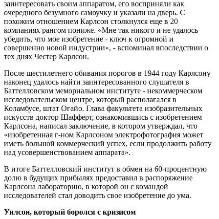
заинтересовать своим аппаратом, его восприняли как
очередного безумного самоучку и указали на дверь. С
похожим отношением Карлсон столкнулся еще в 20
компаниях рангом пониже. «Мне так никого и не удалось
убедить, что мое изобретение - ключ к огромной и
совершенно новой индустрии», - вспоминал впоследствии о
тех днях Честер Карлсон.
После шестилетнего обивания порогов в 1944 году Карлсону
наконец удалось найти заинтересованного слушателя в
Баттелловском мемориальном институте - некоммерческом
исследовательском центре, который располагался в
Коламбусе, штат Огайо. Глава факультета изобразительных
искусств доктор Шафферт, ознакомившись с изобретением
Карлсона, написал заключение, в котором утверждал, что
«изобретенная г-ном Карлсоном электрофотография может
иметь большой коммерческий успех, если продолжить работу
над усовершенствованием аппарата».
В итоге Баттелловский институт в обмен на 60-процентную
долю в будущих прибылях предоставил в распоряжение
Карлсона лабораторию, в которой он с командой
исследователей стал доводить свое изобретение до ума.
Уилсон, который боролся с кризисом