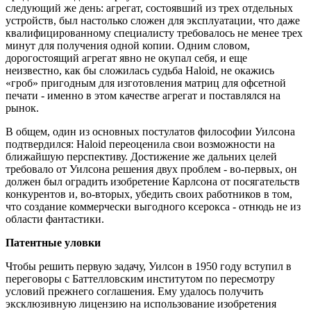
следующий же день: агрегат, состоявший из трех отдельных
устройств, был настолько сложен для эксплуатации, что даже
квалифицированному специалисту требовалось не менее трех
минут для получения одной копии. Одним словом,
дорогостоящий агрегат явно не окупал себя, и еще
неизвестно, как бы сложилась судьба Haloid, не окажись
«гроб» пригодным для изготовления матриц для офсетной
печати - именно в этом качестве агрегат и поставлялся на
рынок.
В общем, один из основных постулатов философии Уилсона
подтвердился: Haloid переоценила свои возможности на
ближайшую перспективу. Достижение же дальних целей
требовало от Уилсона решения двух проблем - во-первых, он
должен был оградить изобретение Карлсона от посягательств
конкурентов и, во-вторых, убедить своих работников в том,
что создание коммерчески выгодного ксерокса - отнюдь не из
области фантастики.
Патентные уловки
Чтобы решить первую задачу, Уилсон в 1950 году вступил в
переговоры с Баттелловским институтом по пересмотру
условий прежнего соглашения. Ему удалось получить
эксклюзивную лицензию на использование изобретения