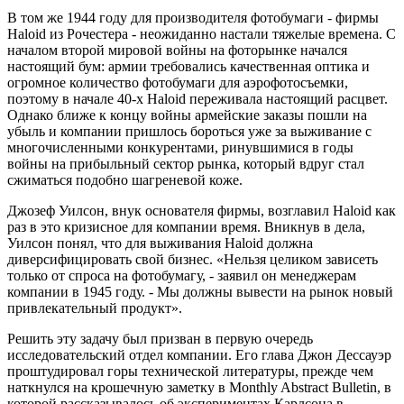
В том же 1944 году для производителя фотобумаги - фирмы
Haloid из Рочестера - неожиданно настали тяжелые времена. С
началом второй мировой войны на фоторынке начался
настоящий бум: армии требовались качественная оптика и
огромное количество фотобумаги для аэрофотосъемки,
поэтому в начале 40-х Haloid переживала настоящий расцвет.
Однако ближе к концу войны армейские заказы пошли на
убыль и компании пришлось бороться уже за выживание с
многочисленными конкурентами, ринувшимися в годы
войны на прибыльный сектор рынка, который вдруг стал
сжиматься подобно шагреневой коже.
Джозеф Уилсон, внук основателя фирмы, возглавил Haloid как
раз в это кризисное для компании время. Вникнув в дела,
Уилсон понял, что для выживания Haloid должна
диверсифицировать свой бизнес. «Нельзя целиком зависеть
только от спроса на фотобумагу, - заявил он менеджерам
компании в 1945 году. - Мы должны вывести на рынок новый
привлекательный продукт».
Решить эту задачу был призван в первую очередь
исследовательский отдел компании. Его глава Джон Дессауэр
проштудировал горы технической литературы, прежде чем
наткнулся на крошечную заметку в Monthly Abstract Bulletin, в
которой рассказывалось об экспериментах Карлсона в