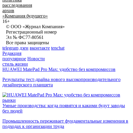
расследования
архив
«Компания будущего»
16+
© ООО «Журнал Компания»
Регистрационный номер
Эл № ФС77-80561
Все права защищены
telegram
дзен
вконтакте
tenchat
Редакция
популярное
Новости
стиль жизни
HUAWEI MatePad Pro Max: удобство без компромиссов
Результаты тест-драйва нового высокопроизводительного
дизайнерского планшета
рынки
Умные производства: когда появятся и какими будут заводы
без людей
Промышленность переживает фундаментальные изменения в
подходах к организации труда