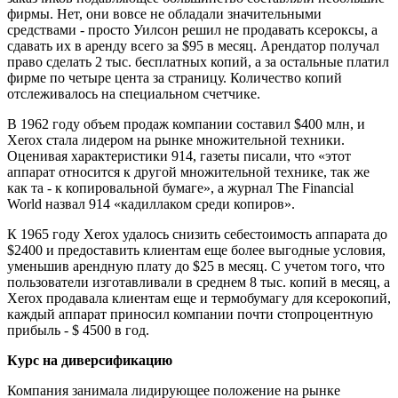
фирмы. Нет, они вовсе не обладали значительными
средствами - просто Уилсон решил не продавать ксероксы, а
сдавать их в аренду всего за $95 в месяц. Арендатор получал
право сделать 2 тыс. бесплатных копий, а за остальные платил
фирме по четыре цента за страницу. Количество копий
отслеживалось на специальном счетчике.
В 1962 году объем продаж компании составил $400 млн, и
Xerox стала лидером на рынке множительной техники.
Оценивая характеристики 914, газеты писали, что «этот
аппарат относится к другой множительной технике, так же
как та - к копировальной бумаге», а журнал The Financial
World назвал 914 «кадиллаком среди копиров».
К 1965 году Xerox удалось снизить себестоимость аппарата до
$2400 и предоставить клиентам еще более выгодные условия,
уменьшив арендную плату до $25 в месяц. С учетом того, что
пользователи изготавливали в среднем 8 тыс. копий в месяц, а
Xerox продавала клиентам еще и термобумагу для ксерокопий,
каждый аппарат приносил компании почти стопроцентную
прибыль - $ 4500 в год.
Курс на диверсификацию
Компания занимала лидирующее положение на рынке