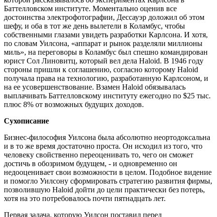
Баттелловском институте. Моментально оценив все
достоинства электрофотографии, Дессауэр доложил об этом
шефу, и оба в тот же день вылетели в Коламбус, чтобы
собственными глазами увидеть разработки Карлсона. И хотя,
по словам Уилсона, «аппарат и рынок разделяли миллионы
миль», на переговоры в Коламбус был спешно командирован
юрист Сол Линовитц, который вел дела Haloid. В 1946 году
стороны пришли к соглашению, согласно которому Haloid
получала права на технологию, разработанную Карлсоном, и
на ее усовершенствование. Взамен Haloid обязывалась
выплачивать Баттелловскому институту ежегодно по $25 тыс.
плюс 8% от возможных будущих доходов.
Сухописание
Бизнес-философия Уилсона была абсолютно неортодоксальна
и в то же время достаточно проста. Он исходил из того, что
человеку свойственно переоценивать то, чего он сможет
достичь в обозримом будущем, - и одновременно он
недооценивает свои возможности в целом. Подобное видение
и помогло Уилсону сформировать стратегию развития фирмы,
позволившую Haloid дойти до цели практически без потерь,
хотя на это потребовалось почти пятнадцать лет.
Первая задача, которую Уилсон поставил перед