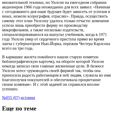
множительной техники, но Уилсон на ежегодном собрании
акционеров 1966 года неожиданно для всех заявил: «Начиная
с сегодняшнего дня наше будущее будет зависеть от успехов в
иных, нежели ксерография, отраслях». Правда, осуществить
самому этот план Уилсону удалось только отчасти: компания
успела лишь приобрести фирму по производству
микрофильмов, а также несколько издательств,
специализировавшихся на выпуске учебников, когда в 1971
году Уилсон умер от сердечного приступа прямо во время
ланча с губернатором Нью-Йорка, пережив Честера Карлсона
всего на три года.
В кармашке жилета покойного нашли старую помятую
библиографическую карточку, на обороте которой Уилсон
некогда записал свои главные жизненные цели. В бизнесе
Уилсон хотел «руководить своей фирмой так, чтобы она
приносила радость работающим в ней людям, служила во имя
благополучия покупателей и обеспечивала процветание
своим хозяевам». И с этой задачей он справился вполне
успешно.
№055 (07)
истории
Еще по теме