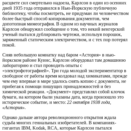
расцвете сил смертельно надоела, Карлсон в один из осенних
дней 1935 года отправился в Нью-Йоркскую публичную
библиотеку, чтобы посмотреть, не придуман ли человечеством
более быстрый способ копирования документов, чем
допотопная мимеография. В одном из научных журналов
Карлсон обнаружил сообщение о том, что некий венгерский
ученый пытался дублировать чертежи, используя порошок,
заряженный статическим электричеством, и с тех пор потерял
покой.
Сняв небольшую комнатку над баром «Астория» в нью-
йоркском районе Куинс, Карлсон оборудовал там домашнюю
лабораторию и стал проводить опыты с
«электрофотографией». Три года молодой экспериментатор в
свободное от работы время колдовал над химикатами, прежде
чем ему впервые в мире удалось снять копию с документа, не
прибегая к помощи пишущих принадлежностей и без
химической реакции. «Документ» представлял собой клочок
бумаги, на котором были указаны дата, когда произошло это
историческое событие, и место:
22 октября 1938 года,
«Астория»
.
Однако дальше автора революционного открытия ждала
судьба многих гениальных изобретателей. В компаниях-
гигантах IBM, Kodak, RCA, которые Карлсон пытался