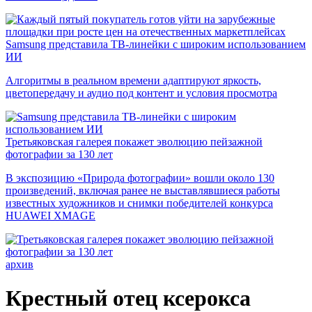
Samsung представила ТВ-линейки с широким использованием
ИИ
Алгоритмы в реальном времени адаптируют яркость,
цветопередачу и аудио под контент и условия просмотра
Третьяковская галерея покажет эволюцию пейзажной
фотографии за 130 лет
В экспозицию «Природа фотографии» вошли около 130
произведений, включая ранее не выставлявшиеся работы
известных художников и снимки победителей конкурса
HUAWEI XMAGE
архив
Крестный отец ксерокса