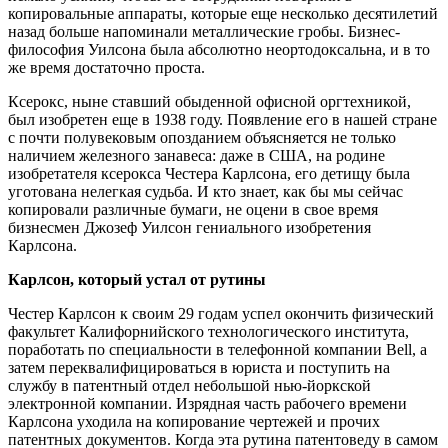
копировальные аппараты, которые еще несколько десятилетий
назад больше напоминали металлические гробы. Бизнес-
философия Уилсона была абсолютно неортодоксальна, и в то
же время достаточно проста.
Ксерокс, ныне ставший обыденной офисной оргтехникой,
был изобретен еще в 1938 году. Появление его в нашей стране
с почти полувековым опозданием объясняется не только
наличием железного занавеса: даже в США, на родине
изобретателя ксерокса Честера Карлсона, его детищу была
уготована нелегкая судьба. И кто знает, как бы мы сейчас
копировали различные бумаги, не оцени в свое время
бизнесмен Джозеф Уилсон гениального изобретения
Карлсона.
Карлсон, который устал от рутины
Честер Карлсон к своим 29 годам успел окончить физический
факультет Калифорнийского технологического института,
поработать по специальности в телефонной компании Bell, а
затем переквалифицироваться в юриста и поступить на
службу в патентный отдел небольшой нью-йоркской
электронной компании. Изрядная часть рабочего времени
Карлсона уходила на копирование чертежей и прочих
патентных документов. Когда эта рутина патентоведу в самом