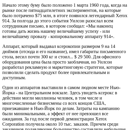
Начало этому буму было положено 1 марта 1960 года, когда на
рынке после пятнадцатилетних экспериментов, на которые
было потрачено $75 млн, в итоге появился легендарный Xerox
914. За полгода до этого события Уилсон разослал всем
сотрудникам письмо, в котором сообщал: «Мы наконец
готовы дать жизнь нашему величайшему успеху - или
величайшему провалу - копировальному аппарату 914».
Аппарат, который выдавал ксерокопии размером 9 на 14
дюймов (отсюда и его название), имел габариты письменного
стола, весил почти 300 кг и стоил... $ 29 500. Для офисного
оборудования цена была просто заоблачная, но Уилсон
разработал рекламную и маркетинговую стратегии, которые
позволили сделать продукт более привлекательным и
доступным.
Один из аппаратов выставили в самом людном месте Нью-
Йорка - на Центральном вокзале. Здесь увидеть ксерокс в
действии могли миллионы человек, в том числе и
многочисленные бизнесмены со всех концов США,
приезжавшие в Нью-Йорк по делам. Затраты на кампанию
были минимальными, а эффект от нее превзошел все
ожидания. За год после первой демонстрации Xerox
Corporation получила около 10 тыс. заказов. Причем среди
заказчиков подавляющее большинство составляли небольшие