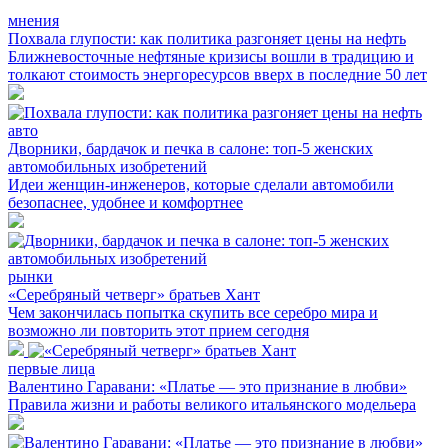
мнения
Похвала глупости: как политика разгоняет цены на нефть
Ближневосточные нефтяные кризисы вошли в традицию и
толкают стоимость энергоресурсов вверх в последние 50 лет
авто
Дворники, бардачок и печка в салоне: топ-5 женских
автомобильных изобретений
Идеи женщин-инженеров, которые сделали автомобили
безопаснее, удобнее и комфортнее
рынки
«Серебряный четверг» братьев Хант
Чем закончилась попытка скупить все серебро мира и
возможно ли повторить этот прием сегодня
первые лица
Валентино Гаравани: «Платье — это признание в любви»
Правила жизни и работы великого итальянского модельера