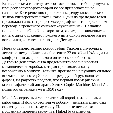
Баттелловским институтом, состояла в том, чтобы придумать
процессу электрофотографии более привлекательное
название. К ее решению привлекли кафедру классических
языков университета штата Огайо. Один из преподавателей
предложил назвать процесс «ксерография», что в дословном
переводе с греческого означает «сухописание». Название
понравилось. «Оно было коротким, ярким, непривычным -
ничего даже отдаленно похожего ни в одной рекламе мы не
встречали», - вспоминал позднее Дессауэр.
Первую демонстрацию ксерографии Уилсон приурочил к
десятилетнему юбилею изобретения: 22 октября 1948 года на
конференции американского оптического общества в
Детройте делегатам была продемонстрирована красная
металлическая коробка, которая производила одну
ксерокопию в минуту. Новинка произвела на публику сильное
впечатление, и отец Уилсона, предыдущий руководитель
фирмы, на радостях предрек, что первый коммерческий
ксерографический аппарат - XeroX Copier Machine, Model A -
появится на рынке уже в 1950 году.
Model A - огромный металлический короб, который сами
работники Haloid окрестили «гробом», - действительно был
сконструирован к этому сроку. Но первые несколько
проданных моделей вернули в Haloid буквально на