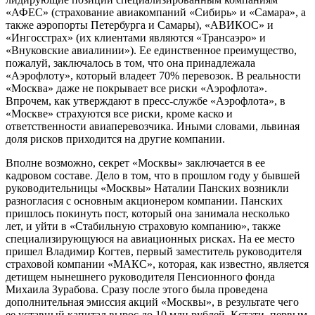
«АФЕС» (страхование авиакомпаний «Сибирь» и «Самара», а
также аэропорты Петербурга и Самары), «АВИКОС» и
«Ингосстрах» (их клиентами являются «Трансаэро» и
«Внуковские авиалинии»). Ее единственное преимущество,
пожалуй, заключалось в том, что она принадлежала
«Аэрофлоту», который владеет 70% перевозок. В реальности
«Москва» даже не покрывает все риски «Аэрофлота».
Впрочем, как утверждают в пресс-службе «Аэрофлота», в
«Москве» страхуются все риски, кроме каско и
ответственности авиаперевозчика. Иными словами, львиная
доля рисков приходится на другие компании.
Вполне возможно, секрет «Москвы» заключается в ее
кадровом составе. Дело в том, что в прошлом году у бывшей
руководительницы «Москвы» Наталии Панских возникли
разногласия с основным акционером компании. Панских
пришлось покинуть пост, который она занимала несколько
лет, и уйти в «Стабильную страховую компанию», также
специализирующуюся на авиационных рисках. На ее место
пришел Владимир Когтев, первый заместитель руководителя
страховой компании «МАКС», которая, как известно, является
детищем нынешнего руководителя Пенсионного фонда
Михаила Зурабова. Сразу после этого была проведена
дополнительная эмиссия акций «Москвы», в результате чего
ее уставный капитал вырос до 10 млн рублей. Кстати, первым