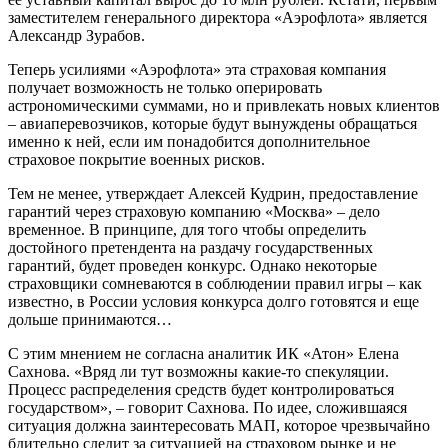
заместителем генерального директора «Аэрофлота» является
Александр Зурабов.
Теперь усилиями «Аэрофлота» эта страховая компания
получает возможность не только оперировать
астрономическими суммами, но и привлекать новых клиентов
– авиаперевозчиков, которые будут вынуждены обращаться
именно к ней, если им понадобится дополнительное
страховое покрытие военных рисков.
Тем не менее, утверждает Алексей Кудрин, предоставление
гарантий через страховую компанию «Москва» – дело
временное. В принципе, для того чтобы определить
достойного претендента на раздачу государственных
гарантий, будет проведен конкурс. Однако некоторые
страховщики сомневаются в соблюдении правил игры – как
известно, в России условия конкурса долго готовятся и еще
дольше принимаются…
С этим мнением не согласна аналитик ИК «Атон» Елена
Сахнова. «Вряд ли тут возможны какие-то спекуляции.
Процесс распределения средств будет контролироваться
государством», – говорит Сахнова. По идее, сложившаяся
ситуация должна заинтересовать МАП, которое чрезвычайно
бдительно следит за ситуацией на страховом рынке и не