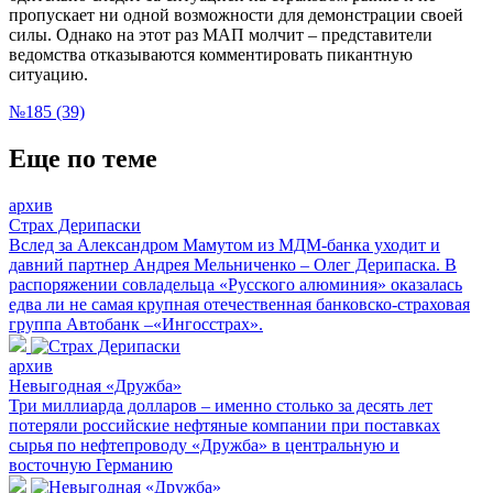
пропускает ни одной возможности для демонстрации своей
силы. Однако на этот раз МАП молчит – представители
ведомства отказываются комментировать пикантную
ситуацию.
№185 (39)
Еще по теме
архив
Страх Дерипаски
Вслед за Александром Мамутом из МДМ-банка уходит и
давний партнер Андрея Мельниченко – Олег Дерипаска. В
распоряжении совладельца «Русского алюминия» оказалась
едва ли не самая крупная отечественная банковско-страховая
группа Автобанк –«Ингосстрах».
архив
Невыгодная «Дружба»
Три миллиарда долларов – именно столько за десять лет
потеряли российские нефтяные компании при поставках
сырья по нефтепроводу «Дружба» в центральную и
восточную Германию