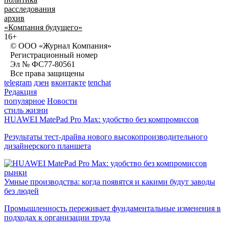
расследования
архив
«Компания будущего»
16+
© ООО «Журнал Компания»
Регистрационный номер
Эл № ФС77-80561
Все права защищены
telegram
дзен
вконтакте
tenchat
Редакция
популярное
Новости
стиль жизни
HUAWEI MatePad Pro Max: удобство без компромиссов
Результаты тест-драйва нового высокопроизводительного
дизайнерского планшета
рынки
Умные производства: когда появятся и какими будут заводы
без людей
Промышленность переживает фундаментальные изменения в
подходах к организации труда