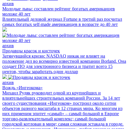
архив
Молодые львы: составлен рейтинг богатых американцев
моложе 40 лет
Влиятельный деловой журнал Fortune в третий раз посчитал
самых богатых self-made американцев в возрасте до 40 лет
архив
Продавцы красок и кисточек
Затянувшийся кризис NASDAQ никак не влияет на
положение дел во всемирно известной компании Borland. Она
создает ПО для электронного бизнеса и тратит всего 15
центов, чтобы заработать один доллар
архив
Вождь «Ингеокома»
Михаил Рудяк руководит одной из крупнейших и
влиятельнейших строительных компаний России. За 14 лет
своего существования «Ингеоком» построил около сотни
объектов разного масштаба в 12 странах мира. Ко многим из
них применим эпитет «самый» – самый большой в Европе
торгово-развлекательный комплекс; самый большой
городской котлован в мире; самая сложная эстакада в городе.