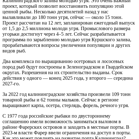
Калининградского залива молодью угря. Это очень важный
проект, который позволит восстановить популяцию этой
ценной рыбы. Несколько десятилетий назад у нас
вылавливали до 180 тонн угря, сейчас — около 15 тонн.
Проект рассчитан на 12 лет, запланирован ежегодный выпуск
от 1,5 до 2,5 миллиона молоди угря. Промыслового размера
угорьки достигнут через 4–5 лет. Сейчас разрабатывается
программа по зарыблению молодью угря Куршского залива,
прорабатываются вопросы увеличения популяции и других
видов рыб.
Два комплекса по выращиванию осетровых и лососевых
пород рыб будут построены в Зеленоградском и Гвардейском
округах. Разрешения на их строительство выданы. Срок
действия у одного — конец 2025 года, у второго — середина
2027-го.
За 2022 год калининградские хозяйства произвели 109 тонн
товарной рыбы и 62 тонны мальков. Сейчас в регионе
выращивают карпа, осетра, стерлядь, форель, речного угря.
С 1977 года российские рыбаки по двустороннему
соглашению имели возможность заниматься выловом в
районе Фарерских островов и заходить в местные порты. В
2023-м власти Фарер ввели ограничения на доступ в порты.
Как это может повлиять на развитие порта Калининград?