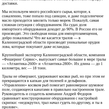
доставки.
Мы используем много российского сырья, которое, к
сожалению, тоже попало под санкции, и даже подсолнечное
масло приходится завозить только морем. Пожалуй, самая
сложная ситуация с оборудованием. На судах доля
импортного оборудования доходит до 90%. В России его не
производят. Это свободная ниша для импортозамещения,
добро пожаловать! Что же касается тралов — в
Калининградской области производят уникальные орудия
лова, которые покупают даже исландцы.
Крупнейший экспортер Калининградской области, компания
«Фишеринг Сервис», выпускает самые большие в мире тралы
— «Атлантика-2600» и «Атлантика-2800». Их длина — до 1
километра, вес — 18 тонн.
Тралы не обмерзают, удерживают косяки рыб, но при этом не
превращаются в капкан для тюленей и дельфинов.
«Управлению» косяком рыб помогает равномерное шумовое
поле, создающееся канатами в правильно настроенном трале.
Руководитель и создатель компании Андрей Федоров
сравнивает конструирование оборудования с настройкой
скрипки: «недокрутил, трал начал гудеть по-другому, и ты в
пролове».