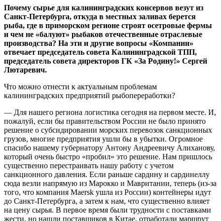
Почему сырье для калининградских консервов везут из
Санкт-Петербурга, откуда в местных заливах берется
рыба, где в приморском регионе строят осетровые фермы
и чем не «балуют» рыбаков отечественные отраслевые
производства? На эти и другие вопросы «Компании»
отвечает председатель совета Калининградской ТПП,
председатель совета директоров ГК «За Родину!» Сергей
Лютаревич.
Что можно отнести к актуальным проблемам
калининградских предприятий рыбопереработки?
— Для нашего региона логистика сегодня на первом месте. И,
пожалуй, если бы правительством России не было принято
решение о субсидировании морских перевозок санкционных
грузов, многие предприятия ушли бы в убытки. Огромное
спасибо нашему губернатору Антону Андреевичу Алиханову,
который очень быстро «пробил» это решение. Нам пришлось
существенно перестраивать нашу работу с учетом
санкционного давления. Если раньше сардину и сардинеллу
сюда везли напрямую из Марокко и Мавритании, теперь (из-за
того, что компания Maersk ушла из России) контейнеры идут
до Санкт-Петербурга, а затем к нам, что существенно влияет
на цену сырья. В первое время были трудности с поставками
жести, но нашли поставщиков в Китае, отработали маршрут