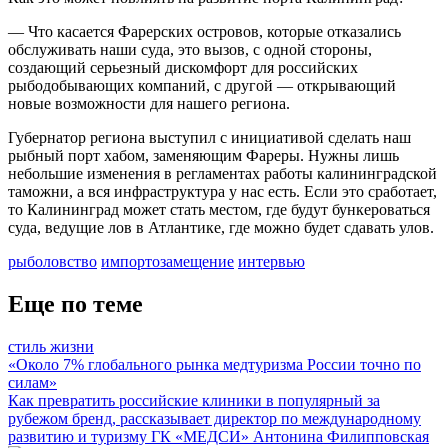
— Что касается Фарерских островов, которые отказались
обслуживать наши суда, это вызов, с одной стороны,
создающий серьезный дискомфорт для российских
рыбодобывающих компаний, с другой — открывающий
новые возможности для нашего региона.
Губернатор региона выступил с инициативой сделать наш
рыбный порт хабом, заменяющим Фареры. Нужны лишь
небольшие изменения в регламентах работы калининградской
таможни, а вся инфраструктура у нас есть. Если это сработает,
то Калининград может стать местом, где будут бункероваться
суда, ведущие лов в Атлантике, где можно будет сдавать улов.
рыболовство
импортозамещение
интервью
Еще по теме
стиль жизни
«Около 7% глобального рынка медтуризма России точно по
силам»
Как превратить российские клиники в популярный за
рубежом бренд, рассказывает директор по международному
развитию и туризму ГК «МЕДСИ» Антонина Филипповская