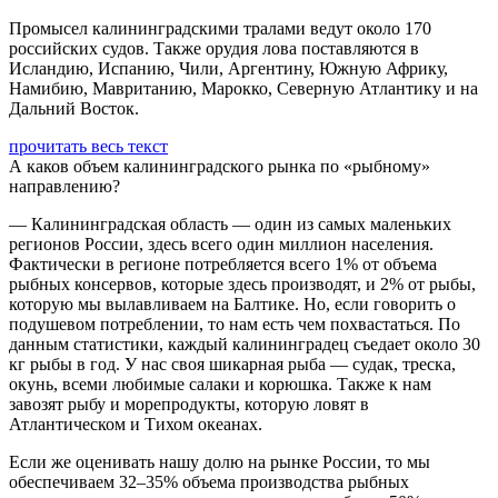
Промысел калининградскими тралами ведут около 170
российских судов. Также орудия лова поставляются в
Исландию, Испанию, Чили, Аргентину, Южную Африку,
Намибию, Мавританию, Марокко, Северную Атлантику и на
Дальний Восток.
прочитать весь текст
А каков объем калининградского рынка по «рыбному»
направлению?
— Калининградская область — один из самых маленьких
регионов России, здесь всего один миллион населения.
Фактически в регионе потребляется всего 1% от объема
рыбных консервов, которые здесь производят, и 2% от рыбы,
которую мы вылавливаем на Балтике. Но, если говорить о
подушевом потреблении, то нам есть чем похвастаться. По
данным статистики, каждый калининградец съедает около 30
кг рыбы в год. У нас своя шикарная рыба — судак, треска,
окунь, всеми любимые салаки и корюшка. Также к нам
завозят рыбу и морепродукты, которую ловят в
Атлантическом и Тихом океанах.
Если же оценивать нашу долю на рынке России, то мы
обеспечиваем 32–35% объема производства рыбных