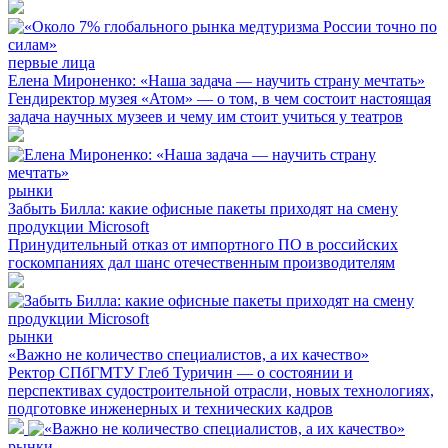
первые лица
Елена Мироненко: «Наша задача — научить страну мечтать»
Гендиректор музея «Атом» — о том, в чем состоит настоящая
задача научных музеев и чему им стоит учиться у театров
рынки
Забыть Билла: какие офисные пакеты приходят на смену
продукции Microsoft
Принудительный отказ от импортного ПО в российских
госкомпаниях дал шанс отечественным производителям
рынки
«Важно не количество специалистов, а их качество»
Ректор СПбГМТУ Глеб Туричин — о состоянии и
перспективах судостроительной отрасли, новых технологиях,
подготовке инженерных и технических кадров
рынки