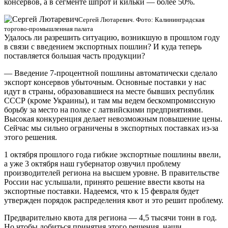
консервов, а в сегменте шпрот и кильки — более 50%.
Сергей Лютаревич. Фото: Калининградская
торгово-промышленная палата
Удалось ли разрешить ситуацию, возникшую в прошлом году
в связи с введением экспортных пошлин? И куда теперь
поставляется большая часть продукции?
— Введение 7-процентной пошлины автоматически сделало
экспорт консервов убыточным. Основные поставки у нас
идут в страны, образовавшиеся на месте бывших республик
СССР (кроме Украины), и там мы ведем бескомпромиссную
борьбу за место на полке с латвийскими предприятиями.
Высокая конкуренция делает невозможным повышение цены.
Сейчас мы сильно ограничены в экспортных поставках из-за
этого решения.
1 октября прошлого года гибкие экспортные пошлины ввели,
а уже 3 октября наш губернатор озвучил проблему
производителей региона на высшем уровне. В правительстве
России нас услышали, принято решение ввести квоты на
экспортные поставки. Надеемся, что к 15 февраля будет
утвержден порядок распределения квот и это решит проблему.
Предварительно квота для региона — 4,5 тысячи тонн в год.
Но чтобы добиться принятия этого решения, наши