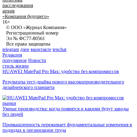
расследования
архив
«Компания будущего»
16+
© ООО «Журнал Компания»
Регистрационный номер
Эл № ФС77-80561
Все права защищены
telegram
дзен
вконтакте
tenchat
Редакция
популярное
Новости
стиль жизни
HUAWEI MatePad Pro Max: удобство без компромиссов
Результаты тест-драйва нового высокопроизводительного
дизайнерского планшета
рынки
Умные производства: когда появятся и какими будут заводы
без людей
Промышленность переживает фундаментальные изменения в
подходах к организации труда