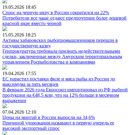
19.05.2026
18:45
Спрос на черную икру в России сократился на 22%
Потребители все чаще отдают предпочтение более дешевой
красной икре вместо черной
15.05.2026
18:25
Активы хабаровских рыбопромышленников перешли в
государственную казну
Генпрокуратура требовала признать недействительными
сделки, заключенные между Амурским территориальным
управлением Росрыболовства и компаниями
19.04.2026
17:55
ЕС нарастил поставки филе и мяса рыбы из России до
максимума за пять месяцев
В феврале 2026 года Евросоюз импортировал из РФ рыбной
продукции на €48,5 млн, что на 12% больше в месячном
выражении
07.04.2026
12:10
Цены на минтай в России выросли на 34,6%
Причиной удорожания называют в первую очередь ее
высокий экспортный спрос