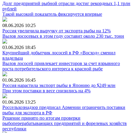
Долг предприятий рыбной отрасли достиг рекордных 1,1 трлн
рублей
Такой высокий показатель фиксируется впервые
08.06.2026
10:25
Россия увеличила выручку от экспорта рыбы на 12%
Вылов лососевых в этом году составит около 230 тыс. тонн
03.06.2026
18:45
Крупнейший добытчик лососей в РФ «Восход» сменил
владельца
Вылов лососей привлекает инвесторов за счет взрывного
роста потребительского интереса к красной рыбе
01.06.2026
16:45
Россия нарастила экспорт рыбы в Японию до $249 млн
При этом поставки в весе снизились на 4%
01.06.2026
13:25
Россельхознадзор предписал Армении ограничить поставки
рыбы для экспорта в РФ
Решение принято по итогам проверки
рыбоперерабатывающих предприятий и форелевых хозяйств
республики