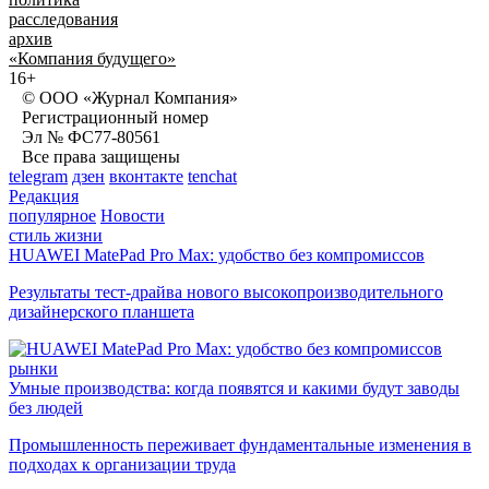
расследования
архив
«Компания будущего»
16+
© ООО «Журнал Компания»
Регистрационный номер
Эл № ФС77-80561
Все права защищены
telegram
дзен
вконтакте
tenchat
Редакция
популярное
Новости
стиль жизни
HUAWEI MatePad Pro Max: удобство без компромиссов
Результаты тест-драйва нового высокопроизводительного
дизайнерского планшета
рынки
Умные производства: когда появятся и какими будут заводы
без людей
Промышленность переживает фундаментальные изменения в
подходах к организации труда