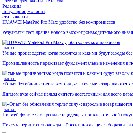
telegram
дзен
вконтакте
tenchat
Редакция
популярное
Новости
стиль жизни
HUAWEI MatePad Pro Max: удобство без компромиссов
Результаты тест-драйва нового высокопроизводительного диза
рынки
Умные производства: когда появятся и какими будут заводы бе
Промышленность переживает фундаментальные изменения в по
рынки
«Опыт без обновления теряет силу»: взрослые возвращаются к
Диплом вуза сейчас нельзя считать достаточным для всего кар
рынки
По всей форме: чем аренда спецодежды привлекательней поку
Почему шеринг спецодежды в России пока еще слабо развит и 