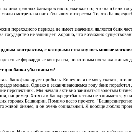
огих иностранных банкиров настораживало то, что наш банк гос
стали смотреть на нас с большим интересом. То, что Башкредит
 России переходного периода не имеет значения, является банк ч
а государство не защищает. Хорошо, что возможно существовани
ардным контрактам, с которыми столкнулись многие москов
индексные форвардные контракты, по которым поставка живых д
нет для банка убыточным?
ла банк фиксирует прибыль. Конечно, я не могу сказать, что чис
 гораздо меньше. Однако в заканчивающемся году банк поработа
ошие перспективы. Мы начали активно заниматься золотым бизне
я, например. Хотя сам Башкредитбанк этим не занимается, у на
ших городах Башкирии. Помимо всего прочего, "Башкредитрегио
Это живой бизнес, и он очень социальный. Я вообще люблю прое
банки. Нам в любом случае надо когда-то начинать работать с н