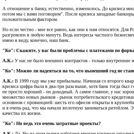
А отношение к банку, естественно, изменилось. До кризиса мн
потом мы с вами поговорим". После кризиса западные банкиры 
положительным фактором.
Но если честно - мне все равно, как они к нам относятся. Для
разгромлен в любую минуту. Ведь интересы частного бизнесмен
имею в виду, конечно, наш банк.
"Ко": Скажите, у вас были проблемы с платежами по форв
А.К.:
У нас не было внешних контрактов - только внутренние 
"Ко": Можно ли надеяться на то, что нынешний год не ста
А.К.:
В 1999 году мы уже прибыльны. Начиная со второго кварта
кризиса цифра была в два-три раза выше, хотя банк тогда был
не просто хороший - он доходный. А самое главное, у нас хор
множество новых рынков - рынок потребительского кредитовани
основном с провинцией: шесть его офисов открыты в крупней
и я очень рад, что мы начали вплотную заниматься ритейлом. 
качества их жизни.
"Ко": Но ведь это очень затратные проекты?
А.К.:
Да. Но на этом рынке работают многие крупные западные 