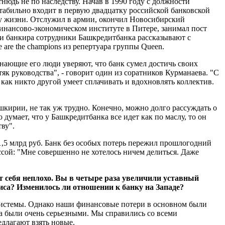
тнюдь не по наследству. Начав в 1990 году с должности
табильно входит в первую двадцатку российской банковской
олу жизни. Отслужил в армии, окончил Новосибирский
финансово-экономическом институте в Питере, занимал пост
ии банкира сотрудники Башкредитбанка рассказывают с
are the champions из репертуара группы Queen.
нающие его люди уверяют, что банк сумел достичь своих
к руководства", - говорит один из соратников Курманаева. "С
н как никто другой умеет сплачивать и вдохновлять коллектив.
шкирии, не так уж трудно. Конечно, можно долго рассуждать о
думает, что у Башкредитбанка все идет как по маслу, то он
ву".
1,5 млрд руб. Банк без особых потерь пережил прошлогодний
ссой: "Мне совершенно не хотелось ничем делиться. Даже
ет себя неплохо. Вы в четыре раза увеличили уставный
иса? Изменилось ли отношении к банку на Западе?
 системы. Однако наши финансовые потери в основном были
ка были очень серьезными. Мы справились со всеми
длагают взять новые.