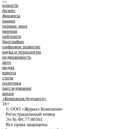
новости
бизнес
финансы
рынки
первые лица
мнения
рейтинги
биографии
цифровое развитие
наука и технологии
недвижимость
авто
медиа
крипта
стиль
политика
расследования
архив
«Компания будущего»
16+
© ООО «Журнал Компания»
Регистрационный номер
Эл № ФС77-80561
Все права защищены