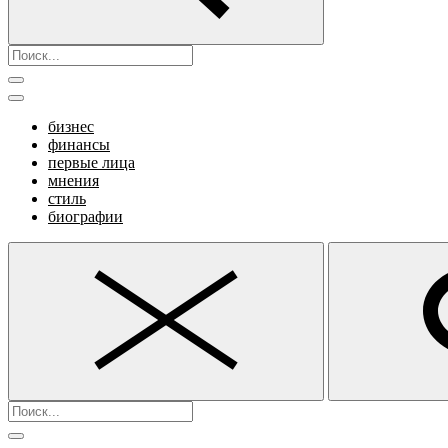
бизнес
финансы
первые лица
мнения
стиль
биографии