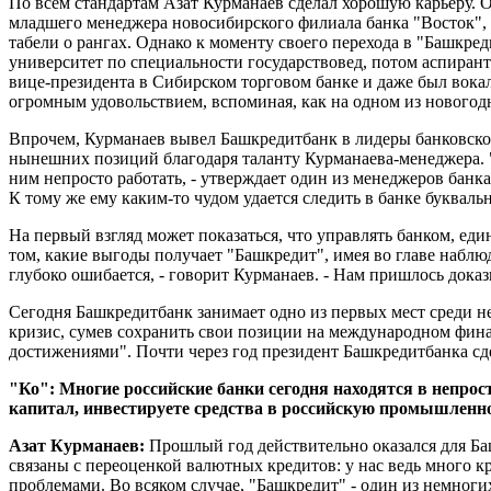
По всем стандартам Азат Курманаев сделал хорошую карьеру. Ос
младшего менеджера новосибирского филиала банка "Восток", 
табели о рангах. Однако к моменту своего перехода в "Башкр
университет по специальности государствовед, потом аспирант
вице-президента в Сибирском торговом банке и даже был вока
огромным удовольствием, вспоминая, как на одном из новогодн
Впрочем, Курманаев вывел Башкредитбанк в лидеры банковског
нынешних позиций благодаря таланту Курманаева-менеджера. "О
ним непросто работать, - утверждает один из менеджеров банка.
К тому же ему каким-то чудом удается следить в банке букваль
На первый взгляд может показаться, что управлять банком, ед
том, какие выгоды получает "Башкредит", имея во главе наблюд
глубоко ошибается, - говорит Курманаев. - Нам пришлось дока
Сегодня Башкредитбанк занимает одно из первых мест среди не
кризис, сумев сохранить свои позиции на международном фина
достижениями". Почти через год президент Башкредитбанка сд
"Ко": Многие российские банки сегодня находятся в непрос
капитал, инвестируете средства в российскую промышленно
Азат Курманаев:
Прошлый год действительно оказался для Ба
связаны с переоценкой валютных кредитов: у нас ведь много 
проблемами. Во всяком случае, "Башкредит" - один из немног