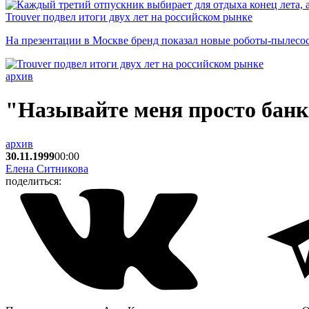
Trouver подвел итоги двух лет на российском рынке
На презентации в Москве бренд показал новые роботы-пылесо
архив
"Называйте меня просто бан
архив
30.11.1999
00:00
Елена Ситникова
поделиться: