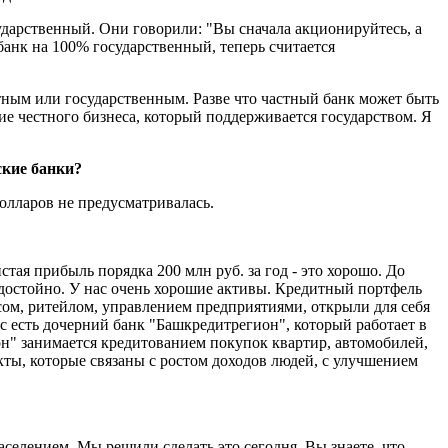
ударственный. Они говорили: "Вы сначала акционируйтесь, а
банк на 100% государственный, теперь считается
астным или государственным. Разве что частный банк может быть
е честного бизнеса, который поддерживается государством. Я
ские банки?
олларов не предусматривалась.
тая прибыль порядка 200 млн руб. за год - это хорошо. До
л достойно. У нас очень хорошие активы. Кредитный портфель
сом, ритейлом, управлением предприятиями, открыли для себя
с есть дочерний банк "Башкредитрегион", который работает в
н" занимается кредитованием покупок квартир, автомобилей,
кты, которые связаны с ростом доходов людей, с улучшением
аселением. Мы решили сделать это сегодня. Вы знаете, что