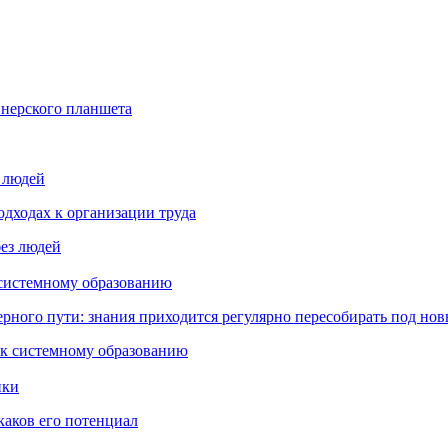
йнерского планшета
з людей
дходах к организации труда
 системному образованию
ьерного пути: знания приходится регулярно пересобирать под но
пки
каков его потенциал