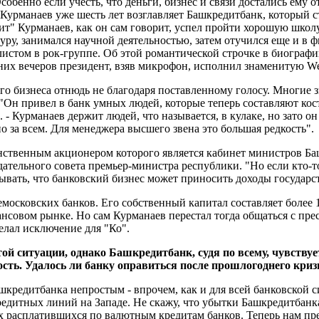
обенно если учесть, что деньги, бизнес и связи достались ему о
Курманаев уже шесть лет возглавляет Башкредитбанк, который с
едит" Курманаев, как он сам говорит, успел пройти хорошую шк
уру, занимался научной деятельностью, затем отучился еще и в 
листом в рок-группе. Об этой романтической строчке в биограф
их вечеров президент, взяв микрофон, исполнил знаменитую We 
о бизнеса отнюдь не благодаря поставленному голосу. Многие з
н привел в банк умных людей, которые теперь составляют костя
 - Курманаев держит людей, что называется, в кулаке, но зато о
но за всем. Для менеджера высшего звена это большая редкость".
инственным акционером которого является кабинет министров Ба
ательного совета премьер-министра республики. "Но если кто-то 
зывать, что банковский бизнес может приносить доходы государст
московских банков. Его собственный капитал составляет более 
нсовом рынке. Но сам Курманаев перестал тогда общаться с пре
елал исключение для "Ко".
той ситуации, однако Башкредитбанк, судя по всему, чувству
сть. Удалось ли банку оправиться после прошлогоднего криз
шкредитбанка непростым - впрочем, как и для всей банковской
кредитных линий на Западе. Не скажу, что убытки Башкредитбан
их расплатившихся по валютным кредитам банков. Теперь нам пре