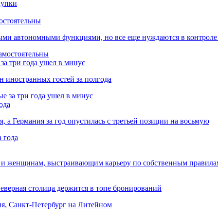
остоятельны
ыми автономными функциями, но все еще нуждаются в контроле
за три года ушел в минус
лн иностранных гостей за полгода
ода
я, а Германия за год опустилась с третьей позиции на восьмую
 и женщинам, выстраивающим карьеру по собственным правила
Северная столица держится в топе бронирований
ня, Санкт-Петербург на Литейном