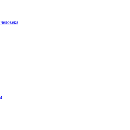
 человека
м