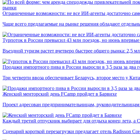
рынки
Ограниченные возможности: не все ИИ-агенты достаточно сам
Чаще всего предлагаемые на рынке решения обладают отдельн
Турпоток в России превысил 43 млн поездок, но июнь впервые 
Въездной туризм растет вчетверо быстрее общего рынка: 2,5 м
Продажи импортного пива в России выросли в 3,5 раза за два г
Три четверти ввоза обеспечивает Беларусь, второе место у Кита
Женский менторский день FCamp пройдет в Барвихе
Проект адресован предпринимательницам, руководительницам
Каждый третий отпускник выбирает для отдыха конец лета, а 
Сценарий короткой перезагрузки предлагает отель Radisson Со