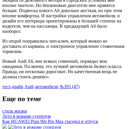
Мощности дизельного мотора в городских условиях мне
вполне хватило. Но бензиновые двигатели мне нравятся
больше. Подвеска нового А6 довольно жесткая, но при этом
вполне комфортна. И настройки управления автомобиля, и
дизайн его интерьера ориентированы в большей степени на
водителя, чем на пассажира. В предыдущей А6 было
наоборот.
Из опций понравились чип-ключ, который можно не
доставать из кармана, и электронное управление стояночным
тормозом.
Новый Audi A6, вне всяких сомнений, оправдал мои
ожидания. По-моему, это лучший автомобиль бизнес-класса.
Правда, он несколько дороговат. Но качественная вещь не
должна стоить дешево».
тест-драйв
Audi
автомобили
№393 (47)
Еще по теме
стиль жизни
Лето в режиме суперзум
Как HUAWEI Pura 90s Pro Max съездил в отпуск