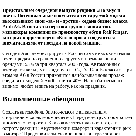
Представляем очередной выпуск рубрики «На вкус и
цвет». Потенциальные покупатели тестируемой модели
высказывают свои «за» и «против» седана бизнес-класса
Audi A6. В состав экспертной группы вошли топ-
менеджеры компании по производству обуви Ralf Ringer,
которых корреспондент «Ко» попросил поделиться
впечатлениями от поездки на новой машине.
Сегодня Audi демонстрирует в России самые высокие темпы
роста продаж по сравнению с другими премиальными
брендами: 53% за три квартала 2005 года. Автомобили с
«четырьмя кольцами» лидируют в C-, D-, E- и F- классах. При
этом на A6 в России приходится наибольшая доля продаж
среди всех моделей Audi – почти 40%. Наши бизнесмены,
видимо, любят ездить на работу, как на праздник.
Выполненные обещания
Создать автомобиль бизнес-класса с выраженным
спортивным характером нелегко. Перед конструктором встает
множество вопросов. Как совместить плавность хода и
остроту реакций? Акустический комфорт и характерный рык
в моторе? Представительную внешность и агрессивность,