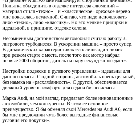
«В дизайне Audi A6 мне импонирует спортивный динамизм.
Попытка объединить в отделке интерьера алюминий –
материал стиля «техно» – и «классическое» ореховое дерево
мне показалась неудачной. Считаю, что надо использовать
либо «техно», либо «классику». Но это мелкие придирки к
идеальной, в принципе, отделке салона.
Несомненным достоинством автомобиля считаю работу 3-
литрового турбодизеля. В ускорении машина – просто супер.
В динамических характеристиках есть лишь один нюанс –
при резком старте с места, после того как мотор набрал
первые 2000 оборотов, дизель на пару секунд «проседает».
Настройки подвески и рулевого управления – идеальны для
данного класса. С одной стороны, автомобиль очень цельный,
без намека на «расхлябанность». С другой, обеспечивается
должный уровень комфорта для седана бизнес-класса.
Марка Audi, на мой взгляд, предлагает более инновационные
автомобили, чем конкуренты. В этом ее основное
преимущество. Я бы обменял свой Mercedes на Audi A6, если
бы мне предложили чуть более выгодные финансовые
условия его покупки».