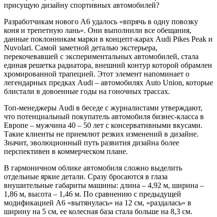
присущую дизайну спортивных автомобилей?
Разработчикам нового А6 удалось «впрячь в одну повозку
коня и трепетную лань». Они выполнили все обещания,
данные поклонникам марки в концепт-карах Audi Pikes Peak и
Nuvolari. Самой заметной деталью экстерьера,
перекочевавшей с экспериментальных автомобилей, стала
единая решетка радиатора, внешний контур которой обрамлен
хромированной трапецией. Этот элемент напоминает о
легендарных предках Audi – автомобилях Auto Union, которые
блистали в довоенные годы на гоночных трассах.
Топ-менеджеры Audi в беседе с журналистами утверждают,
что потенциальный покупатель автомобиля бизнес-класса в
Европе – мужчина 40 – 50 лет с консервативными вкусами.
Такие клиенты не приемлют резких изменений в дизайне.
Значит, эволюционный путь развития дизайна более
перспективен в коммерческом плане.
В гармоничном облике автомобиля сложно выделить
отдельные яркие детали. Сразу бросаются в глаза
внушительные габариты машины: длина – 4,92 м, ширина –
1,86 м, высота – 1,46 м. По сравнению с предыдущей
модификацией A6 «вытянулась» на 12 см, «раздалась» в
ширину на 5 см, ее колесная база стала больше на 8,3 см.