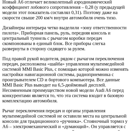
Новый A6 отличает великолепный аэродинамический
коэффициент лобового сопротивления – 0,28 (у предыдущей
модели этот показатель составлял 0,31). Поэтому даже на
скорости свыше 200 км/ч внутри автомобиля очень тихо.
Дизайнеры интерьера четко выделили «зону ответственности
пилота». Приборная панель, руль, передняя консоль и
центральный туннель с рычагом коробки передач
скомпонованы в единый блок. Все приборы слегка
развернуты в сторону сидящего за рулем.
Под правой рукой водителя, рядом с рычагом переключения
передач, расположена «шайба» управления мультимедийной
системой MMI Basic Plus, с помощью которой можно изменять
настройки навигационной системы, радиоприемника с
проигрывателем CD и бортового компьютера. Все данные
MMI Basic Plus выводит на 6,5-дюймовый дисплей.
Несомненным преимуществом новой модели Audi A6 перед
конкурентами является то, что эта система входит в базовую
комплектацию автомобиля.
Рычаг переключения передач и органы управления
мультимедийной системой не оставили места на центральной
консоли для традиционного «ручника». Стояночный тормоз у
А6 – электромеханический и «думающий». Он управляется с