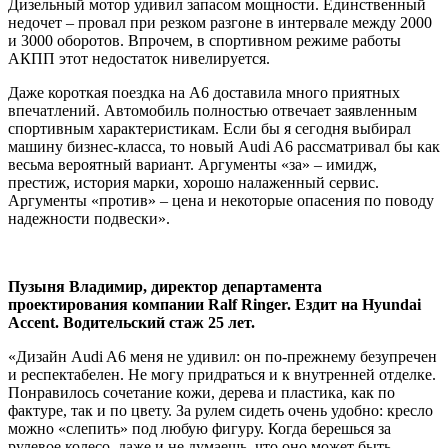
Дизельный мотор удивил запасом мощности. Единственный
недочет – провал при резком разгоне в интервале между 2000
и 3000 оборотов. Впрочем, в спортивном режиме работы
АКПП этот недостаток нивелируется.
Даже короткая поездка на A6 доставила много приятных
впечатлений. Автомобиль полностью отвечает заявленным
спортивным характеристикам. Если бы я сегодня выбирал
машину бизнес-класса, то новый Audi A6 рассматривал бы как
весьма вероятный вариант. Аргументы «за» – имидж,
престиж, история марки, хорошо налаженный сервис.
Аргументы «против» – цена и некоторые опасения по поводу
надежности подвески».
Пузыня Владимир, директор департамента
проектирования компании Ralf Ringer. Ездит на
Hyundai
Accent. Водительский стаж 25 лет.
«Дизайн Audi A6 меня не удивил: он по-прежнему безупречен
и респектабелен. Не могу придраться и к внутренней отделке.
Понравилось сочетание кожи, дерева и пластика, как по
фактуре, так и по цвету. За рулем сидеть очень удобно: кресло
можно «слепить» под любую фигуру. Когда берешься за
рулевое колесо, даже и не думаешь, что оно может быть