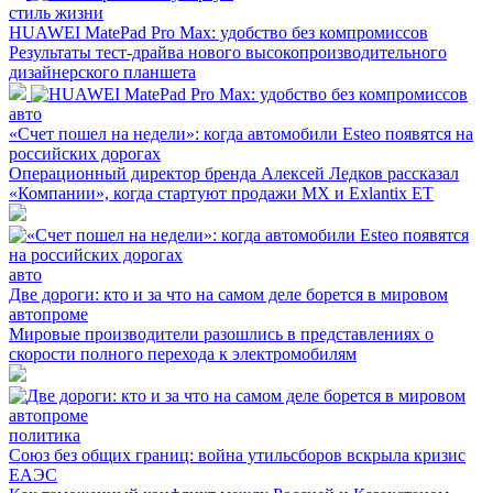
стиль жизни
HUAWEI MatePad Pro Max: удобство без компромиссов
Результаты тест-драйва нового высокопроизводительного
дизайнерского планшета
авто
«Счет пошел на недели»: когда автомобили Esteo появятся на
российских дорогах
Операционный директор бренда Алексей Ледков рассказал
«Компании», когда стартуют продажи MX и Exlantix ET
авто
Две дороги: кто и за что на самом деле борется в мировом
автопроме
Мировые производители разошлись в представлениях о
скорости полного перехода к электромобилям
политика
Союз без общих границ: война утильсборов вскрыла кризис
ЕАЭС