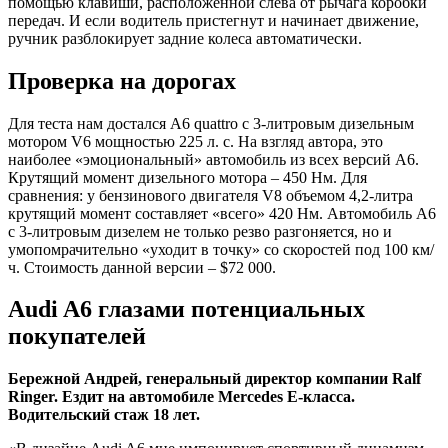
помощью клавиши, расположенной слева от рычага коробки
передач. И если водитель пристегнут и начинает движение,
ручник разблокирует задние колеса автоматически.
Проверка на дорогах
Для теста нам достался А6 quattro с 3-литровым дизельным
мотором V6 мощностью 225 л. с. На взгляд автора, это
наиболее «эмоциональный» автомобиль из всех версий A6.
Крутящий момент дизельного мотора – 450 Нм. Для
сравнения: у бензинового двигателя V8 объемом 4,2-литра
крутящий момент составляет «всего» 420 Нм. Автомобиль А6
с 3-литровым дизелем не только резво разгоняется, но и
умопомрачительно «уходит в точку» со скоростей под 100 км/
ч. Стоимость данной версии – $72 000.
Audi A6 глазами потенциальных
покупателей
Бережной Андрей, генеральный директор компании Ralf
Ringer. Ездит на автомобиле
Mercedes
E-класса.
Водительский стаж 18 лет.