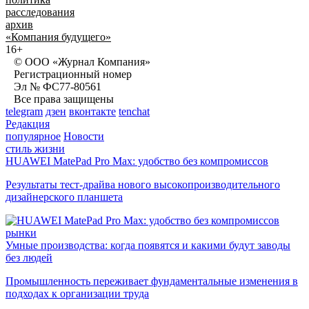
расследования
архив
«Компания будущего»
16+
© ООО «Журнал Компания»
Регистрационный номер
Эл № ФС77-80561
Все права защищены
telegram
дзен
вконтакте
tenchat
Редакция
популярное
Новости
стиль жизни
HUAWEI MatePad Pro Max: удобство без компромиссов
Результаты тест-драйва нового высокопроизводительного
дизайнерского планшета
рынки
Умные производства: когда появятся и какими будут заводы
без людей
Промышленность переживает фундаментальные изменения в
подходах к организации труда