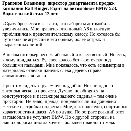
Грапонов Владимир, директор департамента продаж
компании Ralf Ringer. Ездит на автомобиле
BMW 523.
Водительский стаж 12 лет.
«Сразу бросается в глаза то, что габариты автомобиля
увеличились. Мне нравится, что новый A6 вплотную
приблизился к представительскому классу. Но хотелось бы
чуть больше агрессии в его облике, более острых и
выраженных линий.
В целом интерьер респектабельный и качественный. Но есть,
к чему придраться. Рулевое колесо без «косточек» под
большими пальцами. Мне показалось, что есть асимметрия в
материалах отделки панели: слева дерево, справа –
алюминиевая вставка.
При этом сидеть за рулем очень удобно. Нет ни одного
эргономического просчета. Думаю, не обидятся на
конструкторов и пассажиры заднего сиденья – там очень
просторно. Не знаю, правда, понравятся ли им довольно
жесткие настройки подвески. Мне, как водителю, спортивные
характеристики шасси A6 по душе. По остроте реакций этот
автомобиль не уступает BMW. Но с другой стороны, на
наших дорогах иногда хочется большей плавности хода.