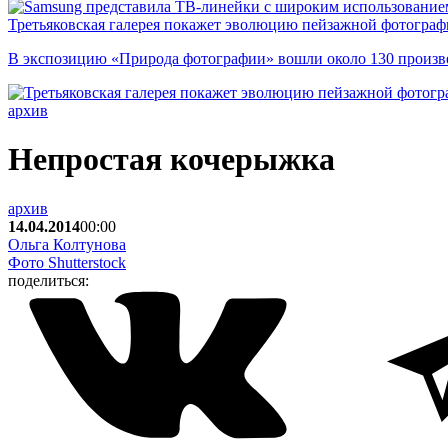
Третьяковская галерея покажет эволюцию пейзажной фотографи
В экспозицию «Природа фотографии» вошли около 130 произ
архив
Непростая кочерыжка
архив
14.04.2014
00:00
Ольга Колтунова
Фото Shutterstock
поделиться: