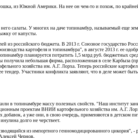
тошка, из Южной Америки. На нее он чем-то и похож, по крайне
него салаты. У многих на даче топинамбур, называемый еще зе
рыжку от капусты.
ей из российского бюджета. В 2013 г. Союзное государство Росс
зводства картофеля и топинамбура", в августе 2013 г. ее одоб
топинамбур планируется потратить 1,5 млрд руб. бюджетных сред
ы получила небольшая фирма, расположенная в селе Карбыза (п
фельного хозяйства им. А.Г. Лорха. Теперь российские картофе
ее тендер. Участники конфликта заявляют, что в деле может быт
жили в топинамбуре массу полезных свойств. "Наш институт зани
ционным проектам ВНИИ картофельного хозяйства им. А.Г. Лорх
х добавок, а уже они, в свою очередь, применяются в детском п
инулина долго не черствеет.
оизводящийся из импортного генномодицированного цикория", -
Алексей Чернов.