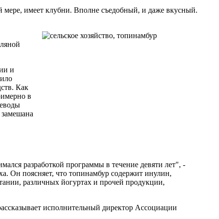
й мере, имеет клубни. Вполне съедобный, и даже вкусный.
мляной
ии и
рило
ств. Как
римерно в
леводы
ь замешана
мался разработкой программы в течение девяти лет", -
а. Он поясняет, что топинамбур содержит инулин,
итании, различных йогуртах и прочей продукции,
 рассказывает исполнительный директор Ассоциации