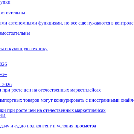
остоятельны
ыми автономными функциями, но все еще нуждаются в контроле
сы и кухонную технику
026
же»
 при росте цен на отечественных маркетплейсах
ы импортных товаров могут конкурировать с иностранными онай
 ИИ
дачу и аудио под контент и условия просмотра