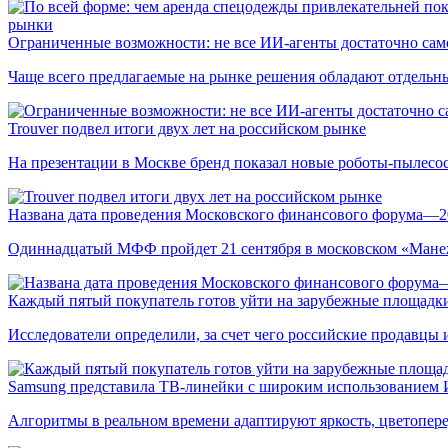
рынки
Ограниченные возможности: не все ИИ-агенты достаточно сам
Чаще всего предлагаемые на рынке решения обладают отдельн
Trouver подвел итоги двух лет на российском рынке
На презентации в Москве бренд показал новые роботы-пылесо
Названа дата проведения Московского финансового форума—2
Одиннадцатый МФФ пройдет 21 сентября в московском «Мане
Каждый пятый покупатель готов уйти на зарубежные площадки
Исследователи определили, за счет чего российские продавц
Samsung представила ТВ-линейки с широким использованием
Алгоритмы в реальном времени адаптируют яркость, цветопере