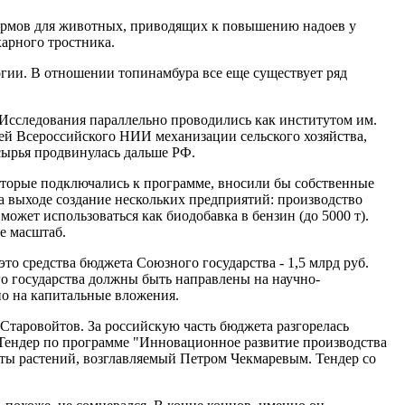
кормов для животных, приводящих к повышению надоев у
харного тростника.
огии. В отношении топинамбура все еще существует ряд
 "Исследования параллельно проводились как институтом им.
ей Всероссийского НИИ механизации сельского хозяйства,
сырья продвинулась дальше РФ.
оторые подключались к программе, вносили бы собственные
 на выходе создание нескольких предприятий: производство
 может использоваться как биодобавка в бензин (до 5000 т).
е масштаб.
это средства бюджета Союзного государства - 1,5 млрд руб.
ого государства должны быть направлены на научно-
о на капитальные вложения.
 Старовойтов. За российскую часть бюджета разгорелась
 Тендер по программе "Инновационное развитие производства
иты растений, возглавляемый Петром Чекмаревым. Тендер со