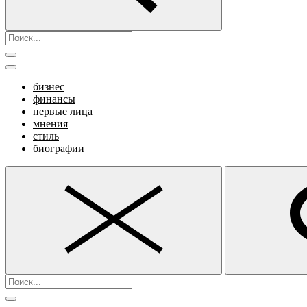
бизнес
финансы
первые лица
мнения
стиль
биографии