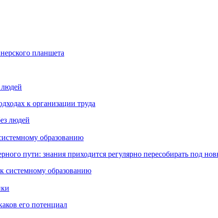
йнерского планшета
з людей
дходах к организации труда
 системному образованию
ьерного пути: знания приходится регулярно пересобирать под но
пки
каков его потенциал