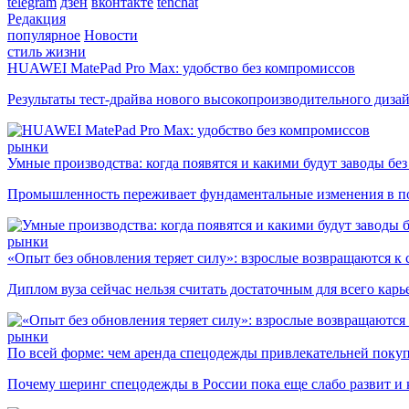
telegram
дзен
вконтакте
tenchat
Редакция
популярное
Новости
стиль жизни
HUAWEI MatePad Pro Max: удобство без компромиссов
Результаты тест-драйва нового высокопроизводительного диза
рынки
Умные производства: когда появятся и какими будут заводы бе
Промышленность переживает фундаментальные изменения в по
рынки
«Опыт без обновления теряет силу»: взрослые возвращаются к
Диплом вуза сейчас нельзя считать достаточным для всего кар
рынки
По всей форме: чем аренда спецодежды привлекательней поку
Почему шеринг спецодежды в России пока еще слабо развит и 