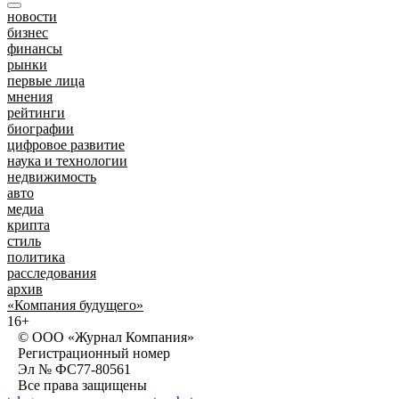
новости
бизнес
финансы
рынки
первые лица
мнения
рейтинги
биографии
цифровое развитие
наука и технологии
недвижимость
авто
медиа
крипта
стиль
политика
расследования
архив
«Компания будущего»
16+
© ООО «Журнал Компания»
Регистрационный номер
Эл № ФС77-80561
Все права защищены