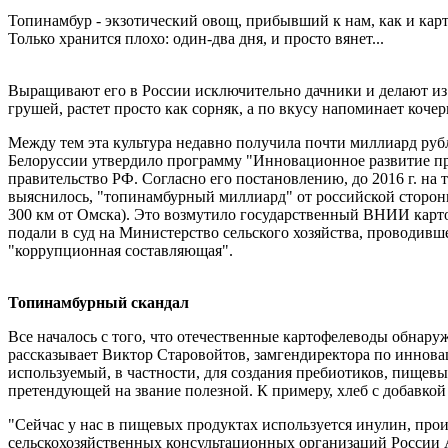
Топинамбур - экзотический овощ, прибывший к нам, как и кар
Только хранится плохо: один-два дня, и просто вянет...
Выращивают его в России исключительно дачники и делают из 
грушей, растет просто как сорняк, а по вкусу напоминает коче
Между тем эта культура недавно получила почти миллиард рубл
Белоруссии утвердило программу "Инновационное развитие прои
правительство РФ. Согласно его постановлению, до 2016 г. на 
выяснилось, "топинамбурный миллиард" от российской сторон
300 км от Омска). Это возмутило государственный ВНИИ карто
подали в суд на Министерство сельского хозяйства, проводивш
"коррупционная составляющая".
Топинамбурный скандал
Все началось с того, что отечественные картофелеводы обнару
рассказывает Виктор Старовойтов, замгендиректора по иннова
используемый, в частности, для создания пребиотиков, пищевы
претендующей на звание полезной. К примеру, хлеб с добавкой 
"Сейчас у нас в пищевых продуктах используется инулин, пр
сельскохозяйственных консультационных организаций России 