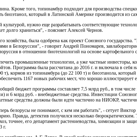
лина. Кроме того, топинамбур подходит для производства спец
ть биоэтанол, который в Латинской Америке производится из са
й культурой, нужно еще разрабатывать соответствующие технол
т долго храниться", - поясняет Алексей Чернов.
го хозяйства, была одобрена как проект Союзного государства.
ями в Белоруссии", - говорит Андрей Пономарев, завлаборатори
лоруссия в отношении биотехнологий на основе картофельного 
печить промышленные технологии, а уже частные инвесторы, к
ойтов. Программа была рассчитана до 2016 г. и включала в себя
0 т), кормов из топинамбура (до 22 100 т) и биоэтанола, который
беспечить 1167 новых рабочих мест, что хорошо иллюстрирует е
 общий бюджет программы составляет 7,5 млрд руб., в том числе 
усии) и 6 млрд руб. - внебюджетные средства. Инвестиции Союзн
жетные средства должны были идти частично на НИОКР, частичн
ерь белорусы не понимают, с кем им работать", - сетует Виктор
нарию. Правда, детектив получился несколько бюрократическим.
оз, точнее, его департамент растениеводства, химизации и защ
 г.