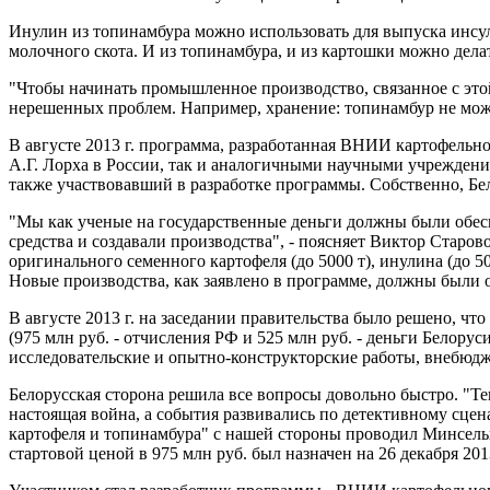
Инулин из топинамбура можно использовать для выпуска инсу
молочного скота. И из топинамбура, и из картошки можно дела
"Чтобы начинать промышленное производство, связанное с это
нерешенных проблем. Например, хранение: топинамбур не може
В августе 2013 г. программа, разработанная ВНИИ картофельно
А.Г. Лорха в России, так и аналогичными научными учреждени
также участвовавший в разработке программы. Собственно, Бе
"Мы как ученые на государственные деньги должны были обес
средства и создавали производства", - поясняет Виктор Старов
оригинального семенного картофеля (до 5000 т), инулина (до 50
Новые производства, как заявлено в программе, должны были о
В августе 2013 г. на заседании правительства было решено, что
(975 млн руб. - отчисления РФ и 525 млн руб. - деньги Белор
исследовательские и опытно-конструкторские работы, внебюд
Белорусская сторона решила все вопросы довольно быстро. "Теп
настоящая война, а события развивались по детективному сце
картофеля и топинамбура" с нашей стороны проводил Минсельх
стартовой ценой в 975 млн руб. был назначен на 26 декабря 2013