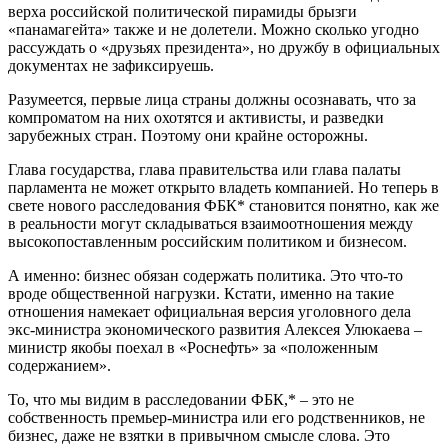
верха российской политической пирамиды брызги
«панамагейта» также и не долетели. Можно сколько угодно
рассуждать о «друзьях президента», но дружбу в официальных
документах не зафиксируешь.
Разумеется, первые лица страны должны осознавать, что за
компроматом на них охотятся и активисты, и разведки
зарубежных стран. Поэтому они крайне осторожны.
Глава государства, глава правительства или глава палаты
парламента не может открыто владеть компанией. Но теперь в
свете нового расследования ФБК* становится понятно, как же
в реальности могут складываться взаимоотношения между
высокопоставленным российским политиком и бизнесом.
А именно: бизнес обязан содержать политика. Это что-то
вроде общественной нагрузки. Кстати, именно на такие
отношения намекает официальная версия уголовного дела
экс-министра экономического развития Алексея Улюкаева –
министр якобы поехал в «Роснефть» за «положенным
содержанием».
То, что мы видим в расследовании ФБК,* – это не
собственность премьер-министра или его родственников, не
бизнес, даже не взятки в привычном смысле слова. Это