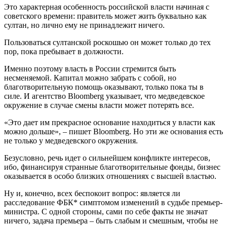
Это характерная особенность российской власти начиная с
советского времени: правитель может жить буквально как
султан, но лично ему не принадлежит ничего.
Пользоваться султанской роскошью он может только до тех
пор, пока пребывает в должности.
Именно поэтому власть в России стремится быть
несменяемой. Капитал можно забрать с собой, но
благотворительную помощь оказывают, только пока ты в
силе. И агентство Bloomberg указывает, что медведевское
окружение в случае смены власти может потерять все.
«Это дает им прекрасное основание находиться у власти как
можно дольше», – пишет Bloomberg. Но эти же основания есть
не только у медведевского окружения.
Безусловно, речь идет о сильнейшем конфликте интересов,
ибо, финансируя странные благотворительные фонды, бизнес
оказывается в особо близких отношениях с высшей властью.
Ну и, конечно, всех беспокоит вопрос: является ли
расследование ФБК* симптомом изменений в судьбе премьер-
министра. С одной стороны, сами по себе факты не значат
ничего, задача премьера – быть слабым и смешным, чтобы не