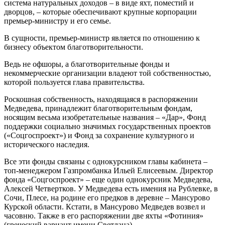
система натуральных доходов – в виде яхт, поместий и
дворцов, – которые обеспечивают крупные корпорации
премьер-министру и его семье.
В сущности, премьер-министр является по отношению к
бизнесу объектом благотворительности.
Ведь не офшоры, а благотворительные фонды и
некоммерческие организации владеют той собственностью,
которой пользуется глава правительства.
Роскошная собственность, находящаяся в распоряжении
Медведева, принадлежит благотворительным фондам,
носящим весьма изобретательные названия – «Дар», Фонд
поддержки социально значимых государственных проектов
(«Соцгоспроект») и Фонд за сохранение культурного и
исторического наследия.
Все эти фонды связаны с однокурсником главы кабинета –
топ-менеджером Газпромбанка Ильей Елисеевым. Директор
фонда «Соцгоспроект» – еще один однокурсник Медведева,
Алексей Четвертков. У Медведева есть имения на Рублевке, в
Сочи, Плесе, на родине его предков в деревне – Мансурово
Курской области. Кстати, в Мансурово Медведев возвел и
часовню. Также в его распоряжении две яхты «Фотиния»
(греческий вариант имени Светлана).