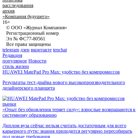
расследования
архив
«Компания будущего»
16+
© ООО «Журнал Компания»
Регистрационный номер
Эл № ФС77-80561
Все права защищены
telegram
дзен
вконтакте
tenchat
Редакция
популярное
Новости
стиль жизни
HUAWEI MatePad Pro Max: удобство без компромиссов
Результаты тест-драйва нового высокопроизводительного
дизайнерского планшета
рынки
«Опыт без обновления теряет силу»: взрослые возвращаются к
системному образованию
Диплом вуза сейчас нельзя считать достаточным для всего
карьерного пути: знания приходится регулярно пересобирать
под новые требования