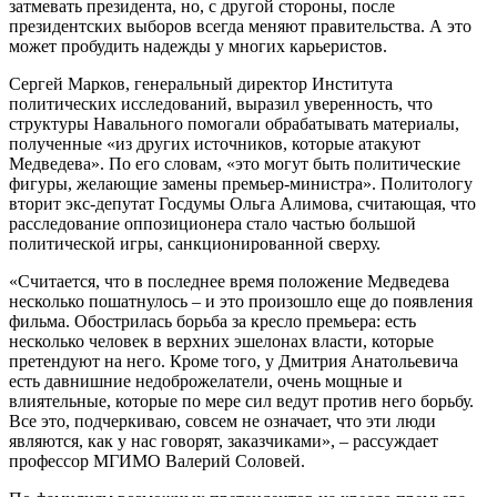
затмевать президента, но, с другой стороны, после
президентских выборов всегда меняют правительства. А это
может пробудить надежды у многих карьеристов.
Сергей Марков, генеральный директор Института
политических исследований, выразил уверенность, что
структуры Навального помогали обрабатывать материалы,
полученные «из других источников, которые атакуют
Медведева». По его словам, «это могут быть политические
фигуры, желающие замены премьер-министра». Политологу
вторит экс-депутат Госдумы Ольга Алимова, считающая, что
расследование оппозиционера стало частью большой
политической игры, санкционированной сверху.
«Считается, что в последнее время положение Медведева
несколько пошатнулось – и это произошло еще до появления
фильма. Обострилась борьба за кресло премьера: есть
несколько человек в верхних эшелонах власти, которые
претендуют на него. Кроме того, у Дмитрия Анатольевича
есть давнишние недоброжелатели, очень мощные и
влиятельные, которые по мере сил ведут против него борьбу.
Все это, подчеркиваю, совсем не означает, что эти люди
являются, как у нас говорят, заказчиками», – рассуждает
профессор МГИМО Валерий Соловей.