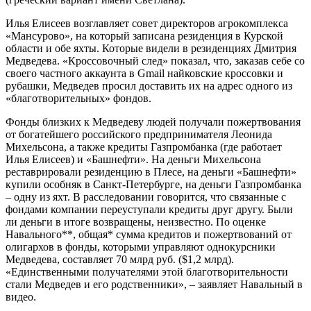
Илья Елисеев возглавляет совет директоров агрокомплекса
«Мансурово», на который записана резиденция в Курской
области и обе яхты. Которые видели в резиденциях Дмитрия
Медведева. «Кроссовочный след» показал, что, заказав себе со
своего частного аккаунта в Gmail найковские кроссовки и
рубашки, Медведев просил доставить их на адрес одного из
«благотворительных» фондов.
Фонды близких к Медведеву людей получали пожертвования
от богатейшего российского предпринимателя Леонида
Михельсона, а также кредиты Газпромбанка (где работает
Илья Елисеев) и «Башнефти». На деньги Михельсона
реставрировали резиденцию в Плесе, на деньги «Башнефти»
купили особняк в Санкт-Петербурге, на деньги Газпромбанка
– одну из яхт. В расследовании говорится, что связанные с
фондами компании переуступали кредиты друг другу. Были
ли деньги в итоге возвращены, неизвестно. По оценке
Навального**, общая* сумма кредитов и пожертвований от
олигархов в фонды, которыми управляют однокурсники
Медведева, составляет 70 млрд руб. ($1,2 млрд).
«Единственными получателями этой благотворительности
стали Медведев и его родственники», – заявляет Навальный в
видео.