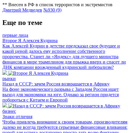
** Внесен в РФ в список террористов и экстремистов
Дмитрий Медведев
№930 (9)
Еще по теме
первые лица
Второе Я Алексея Кудрина
Как Алексей Кудрин в детстве предсказал свое будущее и
какой ценой далось ему исполнение собственного
пророчества. Станет ли «Яндекс» для лучшего министра
финансов в мире трамплином для прыжка вверх и спасет ли
ДНК компании врожденный кудринский либерализм?
рынки
Назад в СССР: зачем Россия возвращается в Африку
На фоне экономического разрыва с Западом Россия ищет
выход для экономики на юге. Однако за регион придется
побороться с Китаем и Европой
бизнес
Знаки отличия
Чтобы привлечь внимание к своим товарам, производителям
далеко не всегда требуются серьезные финансовые вливания:
порой для успеха достаточно просто дать волю фантазии