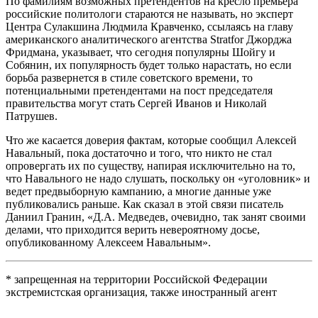
По фамилиям возможных претендентов на кресло премьера
российские политологи стараются не называть, но эксперт
Центра Сулакшина Людмила Кравченко, ссылаясь на главу
американского аналитического агентства Stratfor Джорджа
Фридмана, указывает, что сегодня популярны Шойгу и
Собянин, их популярность будет только нарастать, но если
борьба развернется в стиле советского времени, то
потенциальными претендентами на пост председателя
правительства могут стать Сергей Иванов и Николай
Патрушев.
Что же касается доверия фактам, которые сообщил Алексей
Навальный, пока достаточно и того, что никто не стал
опровергать их по существу, напирая исключительно на то,
что Навального не надо слушать, поскольку он «уголовник» и
ведет предвыборную кампанию, а многие данные уже
публиковались раньше. Как сказал в этой связи писатель
Даниил Гранин, «Д.А. Медведев, очевидно, так занят своими
делами, что приходится верить невероятному досье,
опубликованному Алексеем Навальным».
* запрещенная на территории Российской Федерации
экстремистская организация, также иностранный агент