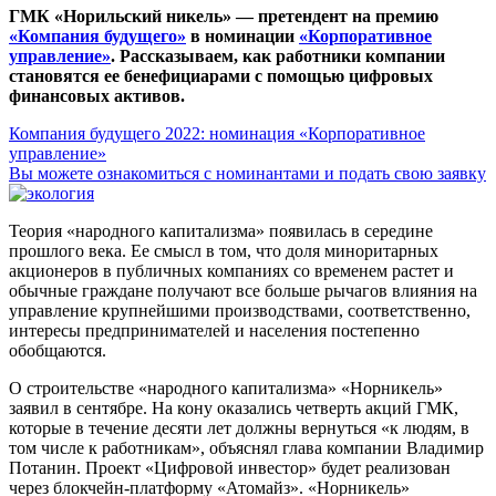
ГМК «Норильский никель» — претендент на премию
«Компания будущего»
в номинации
«Корпоративное
управление»
. Рассказываем, как работники компании
становятся ее бенефициарами с помощью цифровых
финансовых активов.
Компания будущего 2022: номинация «Корпоративное
управление»
Вы можете ознакомиться с номинантами и подать свою заявку
Теория «народного капитализма» появилась в середине
прошлого века. Ее смысл в том, что доля миноритарных
акционеров в публичных компаниях со временем растет и
обычные граждане получают все больше рычагов влияния на
управление крупнейшими производствами, соответственно,
интересы предпринимателей и населения постепенно
обобщаются.
О строительстве «народного капитализма» «Норникель»
заявил в сентябре. На кону оказались четверть акций ГМК,
которые в течение десяти лет должны вернуться «к людям, в
том числе к работникам», объяснял глава компании Владимир
Потанин. Проект «Цифровой инвестор» будет реализован
через блокчейн-платформу «Атомайз». «Норникель»