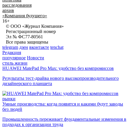
расследования
архив
«Компания будущего»
16+
© ООО «Журнал Компания»
Регистрационный номер
Эл № ФС77-80561
Все права защищены
telegram
дзен
вконтакте
tenchat
Редакция
популярное
Новости
стиль жизни
HUAWEI MatePad Pro Max: удобство без компромиссов
Результаты тест-драйва нового высокопроизводительного
дизайнерского планшета
рынки
Умные производства: когда появятся и какими будут заводы
без людей
Промышленность переживает фундаментальные изменения в
подходах к организации труда