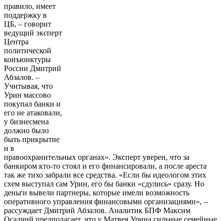
правило, имеет
поддержку в
ЦБ, – говорит
ведущий эксперт
Центра
политической
конъюнктуры
России Дмитрий
Абзалов. –
Учитывая, что
Урин массово
покупал банки и
его не атаковали,
у бизнесмена
должно было
быть прикрытие
и в
правоохранительных органах». Эксперт уверен, что за
банкиром кто-то стоял и его финансировали, а после ареста
так же тихо забрали все средства. «Если бы идеологом этих
схем выступал сам Урин, его бы банки «сдулись» сразу. Но
деньги вывели партнеры, которые имели возможность
оперативного управления финансовыми организациями», –
рассуждает Дмитрий Абзалов. Аналитик БПФ Максим
Осадчий предполагает, что у Матвея Урина сильные семейные