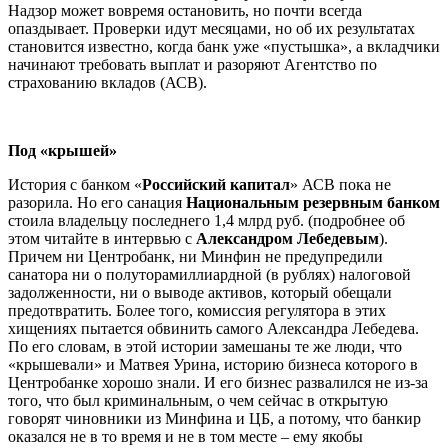
Надзор может вовремя остановить, но почти всегда
опаздывает. Проверки идут месяцами, но об их результатах
становится известно, когда банк уже «пустышка», а вкладчики
начинают требовать выплат и разоряют Агентство по
страхованию вкладов (АСВ).
Под «крышей»
История с банком «
Российский капитал
» АСВ пока не
разорила. Но его санация
Национальным резервным банком
стоила владельцу последнего 1,4 млрд руб. (подробнее об
этом читайте в интервью с
Александром Лебедевым
).
Причем ни Центробанк, ни Минфин не предупредили
санатора ни о полуторамиллиардной (в рублях) налоговой
задолженности, ни о выводе активов, который обещали
предотвратить. Более того, комиссия регулятора в этих
хищениях пытается обвинить самого Александра Лебедева.
По его словам, в этой истории замешаны те же люди, что
«крышевали» и Матвея Урина, историю бизнеса которого в
Центробанке хорошо знали. И его бизнес развалился не из-за
того, что был криминальным, о чем сейчас в открытую
говорят чиновники из Минфина и ЦБ, а потому, что банкир
оказался не в то время и не в том месте – ему якобы