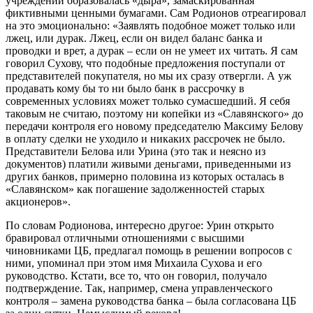
учреждении образовалась «дыра», замаскированная
фиктивными ценными бумагами. Сам Родионов отреагировал
на это эмоционально: «Заявлять подобное может только или
лжец, или дурак. Лжец, если он видел баланс банка и
проводки и врет, а дурак – если он не умеет их читать. Я сам
говорил Сухову, что подобные предложения поступали от
представителей покупателя, но мы их сразу отвергли. А уж
продавать кому бы то ни было банк в рассрочку в
современных условиях может только сумасшедший. Я себя
таковым не считаю, поэтому ни копейки из «Славянского» до
передачи контроля его новому председателю Максиму Белову
в оплату сделки не уходило и никаких рассрочек не было.
Представители Белова или Урина (это так и неясно из
документов) платили живыми деньгами, приведенными из
других банков, примерно половина из которых осталась в
«Славянском» как погашение задолженностей старых
акционеров».
По словам Родионова, интересно другое: Урин открыто
бравировал отличными отношениями с высшими
чиновниками ЦБ, предлагал помощь в решении вопросов с
ними, упоминал при этом имя Михаила Сухова и его
руководство. Кстати, все то, что он говорил, получало
подтверждение. Так, например, смена управленческого
контроля – замена руководства банка – была согласована ЦБ