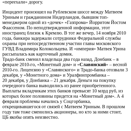
«переехали» дорогу.
Инцидент произошел на Рублевском шоссе между Матвеем
Уриным и гражданином Нидерландов, бывшим топ-
менеджером одной из «дочек» «Газпрома» Йорритом Йостом
Фаассеном. По неподтвержденной информации, этот
иностранец близок к Кремлю. В тот же вечер, 14 ноября 2010
года, банкира задержали сотрудники Федеральной службы
охраны при непосредственном участии главы московского
ГУВД Владимира Колокольцева. И «империя» Матвея Урина
рассыпалась как карточный домик.
Традо-банк сменил владельца два года назад, Донбанк – в
феврале 2010-го, «Монетный дом» и «
Славянский
» – весной
2010-го. Лицензию у «Славянского» и Традо-банка отозвали 3
декабря, у «Монетного дома» и Уралфинпромбанка –
20 декабря, у Донбанка – 21 декабря. Деньги на покупку
очередного банка выводились из ранее приобретенного.
Выплаты вкладчикам этих банков превысят 10 млрд руб, из
которых более половины придется на «Монетный дом». А 4
февраля проблемы начались у Соцгорбанка,
открещивавшегося от связей с Матвеем Уриным. В прошлом
году там тоже сменились акционеры, но кто за ними стоит,
ЦБ якобы опять неизвестно.