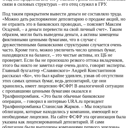
связи в силовых структурах – его отец служил в ГРУ.
Под таким прикрытием вывести деньги не составляло труда.
«Можно дать распоряжение депозитарию о продаже акций, но
не отразить это в банковских проводках, – поясняет Максим
Осадчий, – а деньги перевести на свой личный счет». Таким
образом, могли быть выведены деньги, а активы замещены
фиктивными ценными бумагами, что в случае с
дружественными банковскими структурами случается очень
часто. Кроме того, можно увеличить число ценных бумаг,
находящихся на балансе, – это чистые активы, их ЦБ не
проверяет. Если бы не произошло резкого оттока вкладчиков,
этого бы никто не заметил еще очень долго, говорят эксперты.
Главный бухгалтер «Славянского» Андрей Константинов
рассказал «Ко», что был крайне удивлен, узнав об отсутствии
этих самых ценных бумаг, ведь депозитарий, где они
хранились, имеет лицензию ФСФР! В аналогичной ситуации
с пропавшими ценными бумагами оказался и
Уралфинпромбанк. «Это были обычные банковские
операции, – говорил в интервью URA.ru президент
Уралфинпромбанка Станислав Жарков. – Мы покупали
облигации, которые находились у компании, имеющей все
необходимые лицензии. На сайте ФСФР эта организация была
указана как лицензированный депозитарий. И сами
облигации были выпущены компаниями первого эшелона».