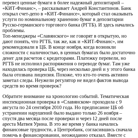
перевел ценные бумаги в более надежный депозитарий –
«КИТ-Финанс», – рассказывает Андрей Константинов. Банк
открыл счет-депо в «КИТ-Финансе», который стал оказывать
услуги по номинальному хранению бумаг в депозитарии
Русско-германского торгового банка (РГТБ). И здесь начались
проблемы.
Топ-менеджеры «Славянского» не говорят в открытую, но
дают понять, что РГТБ, так же, как и «КИТ-Финанс», им
рекомендовали в ЦБ. В конце ноября, когда возникли
сложности с наличностью, в ценных бумагах было достаточно
денег для расчетов с кредиторами. Платежку перевели, но
РГТБ не исполнил распоряжения о переводе бумаг. Там уже
находилась проверка ЦБ, через несколько дней и у этого банка
была отозвана лицензия. Похоже, что кто-то очень активно
заметал следы. Неужели регулятор не видел фактов вывода
средств во время проверок?
Обратите внимание на хронологию событий. Тематическая
инспекционная проверка в «Славянском» проходила с 9
августа по 24 сентября 2010 года. Но предписание ЦБ об
устранении нарушений было выдано только 26 ноября –
спустя два месяца после проверки и через 12 дней после
ареста Матвея Урина. В это же время у банка начались
финансовые трудности, а Центробанк, согласившись сначала
помочь в финансировании, неожиданно отказал. Вместе с