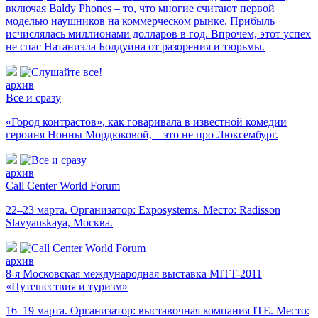
включая Baldy Phones – то, что многие считают первой
моделью наушников на коммерческом рынке. Прибыль
исчислялась миллионами долларов в год. Впрочем, этот успех
не спас Натаниэла Болдуина от разорения и тюрьмы.
архив
Все и сразу
«Город контрастов», как говаривала в известной комедии
героиня Нонны Мордюковой, – это не про Люксембург.
архив
Call Center World Forum
22–23 марта. Организатор: Exposystems. Место: Radisson
Slavyanskaya, Москва.
архив
8-я Московская международная выставка MITT-2011
«Путешествия и туризм»
16–19 марта. Организатор: выставочная компания ITE. Место: