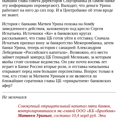
бывший глава совета директоров Соцгорбанка (в самом банке
эту информацию опровергают). Выходит, что деньги Урина
работают на него до сих пор. И в Центробанке об этом вроде
не знают.
История с банками Матвея Урина похожа на бомбу
замедленного действия, заложенную под кресло Сергея
Игнатьева. Источники «Ко» в банковских кругах
рассказывают, что глава ЦБ готов уйти в отставку. Сначала
Игнатьев признал вину за банкротство Межпромбанка, затем
банки Урина, теперь история с санацией Александром
Лебедевым «Российского капитала». Возможно, его место
займет первый зампред ЦБ Геннадий Меликьян, за которым
якобы стоят силовые ведомства. Он уже почти восемь лет
играет в Банке России вторые роли, и отставка начальника
открывает перед ним большие перспективы. Вопрос только в
том, кто стоял за Матвеем Уриным и не являются ли
ближайшие соратники главы ЦБ «прикрытием» банковских
афер?
Не мелочился
Совокупный отрицательный капитал пяти банков,
контролировавшихся экс-главой ООО «КБ «Бризбанк»
Матвеем Уриным
, составил 10,4 млрд руб. Эти