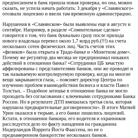
предписанием в банк пришла новая проверка, но она, можно
сказать, не успела начать работать: 3 декабря у «Славянского»
отозвали лицензию и ввели там временную администрацию.
Нарушения в «Славянском» были выявлены еще в августе и
сентябре. Например, в разделе «Сомнительные сделки»
говорится о том, что банк буквально сразу после прихода
нового владельца перевел около 1,7 млрд руб.(!!!) на счета
нескольких сотен физических лиц. Часть счетов этих
«физиков» была открыта в Традо-банке и «Монетном доме».
Почему же регулятор два месяца не предпринимал никаких
действий в отношении банка? «Сотрудники ЦБ зачастую
аффилированы с представителями банков, они же проводят и
так называемую контролируемую проверку, когда на многие
вещи закрываются глаза, – поясняет директор Центра по
изучению проблем взаимодействия бизнеса и власти Павел
Толстых. – Подобное затишье в отношении банка не могло
проходить без согласования с ключевыми сотрудниками Банка
России. Но в результате ДТП вмешалась третья сила, которая
нарушила предварительные договоренности». В итоге Матвей
Урин оказался в тюрьме, а его банки лишились лицензий.
Кстати, в отношении банкира, его водителя и охранников
расследуется дело по факту нападения на гражданина
Нидерландов Йоррита Йоста Фаассена, но не о
преднамеренном банкротстве нескольких банков.