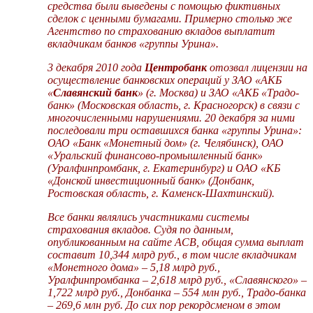
средства были выведены с помощью фиктивных
сделок с ценными бумагами. Примерно столько же
Агентство по страхованию вкладов выплатит
вкладчикам банков «группы Урина».
3 декабря 2010 года
Центробанк
отозвал лицензии на
осуществление банковских операций у ЗАО «АКБ
«
Славянский банк
» (г. Москва) и ЗАО «АКБ «Традо-
банк» (Московская область, г. Красногорск) в связи с
многочисленными нарушениями. 20 декабря за ними
последовали три оставшихся банка «группы Урина»:
ОАО «Банк «Монетный дом» (г. Челябинск), ОАО
«Уральский финансово-промышленный банк»
(Уралфинпромбанк, г. Екатеринбург) и ОАО «КБ
«Донской инвестиционный банк» (Донбанк,
Ростовская область, г. Каменск-Шахтинский).
Все банки являлись участниками системы
страхования вкладов. Судя по данным,
опубликованным на сайте АСВ, общая сумма выплат
составит 10,344 млрд руб., в том числе вкладчикам
«Монетного дома» – 5,18 млрд руб.,
Уралфинпромбанка – 2,618 млрд руб., «Славянского» –
1,722 млрд руб., Донбанка – 554 млн руб., Традо-банка
– 269,6 млн руб. До сих пор рекордсменом в этом