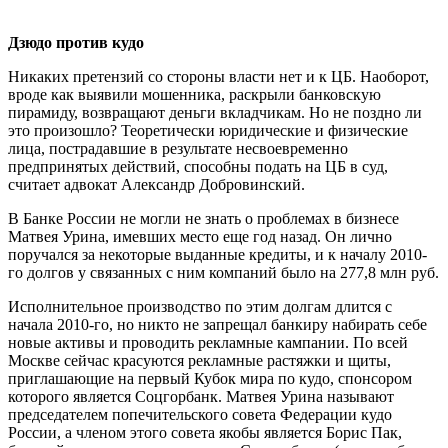
Дзюдо против кудо
Никаких претензий со стороны власти нет и к ЦБ. Наоборот,
вроде как выявили мошенника, раскрыли банковскую
пирамиду, возвращают деньги вкладчикам. Но не поздно ли
это произошло? Теоретически юридические и физические
лица, пострадавшие в результате несвоевременно
предпринятых действий, способны подать на ЦБ в суд,
считает адвокат Александр Добровинский.
В Банке России не могли не знать о проблемах в бизнесе
Матвея Урина, имевших место еще год назад. Он лично
поручался за некоторые выданные кредиты, и к началу 2010-
го долгов у связанных с ним компаний было на 277,8 млн руб.
Исполнительное производство по этим долгам длится с
начала 2010-го, но никто не запрещал банкиру набирать себе
новые активы и проводить рекламные кампании. По всей
Москве сейчас красуются рекламные растяжки и щиты,
приглашающие на первый Кубок мира по кудо, спонсором
которого является Соцгорбанк. Матвея Урина называют
председателем попечительского совета Федерации кудо
России, а членом этого совета якобы является Борис Пак,