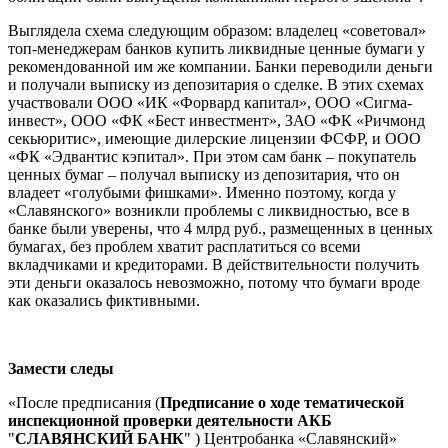
Выглядела схема следующим образом: владелец «советовал»
топ-менеджерам банков купить ликвидные ценные бумаги у
рекомендованной им же компании. Банки переводили деньги
и получали выписку из депозитария о сделке. В этих схемах
участвовали ООО «ИК «Форвард капитал», ООО «Сигма-
инвест», ООО «ФК «Бест инвестмент», ЗАО «ФК «Ричмонд
секьюритис», имеющие дилерские лицензии ФСФР, и ООО
«ФК «Эдвантис кэпитал». При этом сам банк – покупатель
ценных бумаг – получал выписку из депозитария, что он
владеет «голубыми фишками». Именно поэтому, когда у
«Славянского» возникли проблемы с ликвидностью, все в
банке были уверены, что 4 млрд руб., размещенных в ценных
бумагах, без проблем хватит расплатиться со всеми
вкладчиками и кредиторами. В действительности получить
эти деньги оказалось невозможно, потому что бумаги вроде
как оказались фиктивными.
Замести следы
«После предписания (
Предписание о ходе тематической
инспекционной проверки деятельности
АКБ
"
СЛАВЯНСКИЙ БАНК
" ) Центробанка «Славянский»