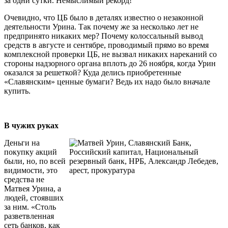
за одни сутки. Немыслимый рекорд!
Очевидно, что ЦБ было в деталях известно о незаконной
деятельности Урина. Так почему же за несколько лет не
предпринято никаких мер? Почему колоссальный вывод
средств в августе и сентябре, проводимый прямо во время
комплексной проверки ЦБ, не вызвал никаких нареканий со
стороны надзорного органа вплоть до 26 ноября, когда Урин
оказался за решеткой? Куда делись приобретенные
«Славянским» ценные бумаги? Ведь их надо было вначале
купить.
В чужих руках
Деньги на
покупку акций
были, но, по всей
видимости, это
средства не
Матвея Урина, а
людей, стоявших
за ним. «Столь
разветвленная
сеть банков, как