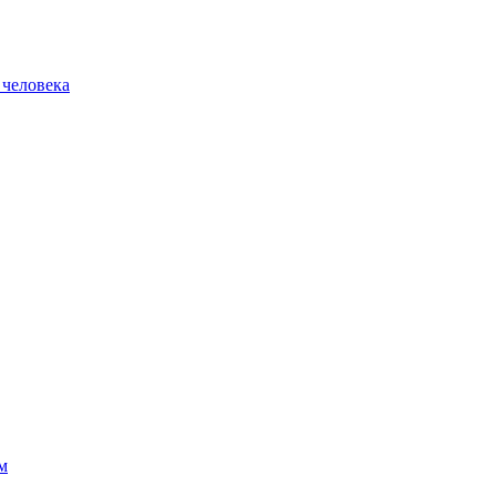
 человека
м