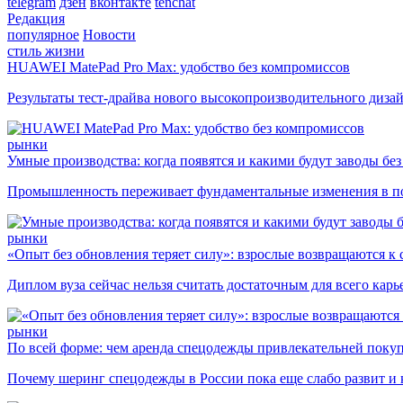
telegram
дзен
вконтакте
tenchat
Редакция
популярное
Новости
стиль жизни
HUAWEI MatePad Pro Max: удобство без компромиссов
Результаты тест-драйва нового высокопроизводительного диза
рынки
Умные производства: когда появятся и какими будут заводы бе
Промышленность переживает фундаментальные изменения в по
рынки
«Опыт без обновления теряет силу»: взрослые возвращаются к
Диплом вуза сейчас нельзя считать достаточным для всего кар
рынки
По всей форме: чем аренда спецодежды привлекательней поку
Почему шеринг спецодежды в России пока еще слабо развит и 