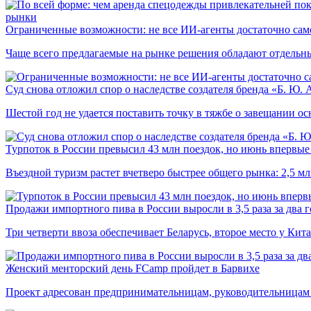
рынки
Ограниченные возможности: не все ИИ-агенты достаточно сам
Чаще всего предлагаемые на рынке решения обладают отдельн
Суд снова отложил спор о наследстве создателя бренда «Б. Ю.
Шестой год не удается поставить точку в тяжбе о завещании о
Турпоток в России превысил 43 млн поездок, но июнь впервые 
Въездной туризм растет вчетверо быстрее общего рынка: 2,5 м
Продажи импортного пива в России выросли в 3,5 раза за два г
Три четверти ввоза обеспечивает Беларусь, второе место у Кита
Женский менторский день FCamp пройдет в Барвихе
Проект адресован предпринимательницам, руководительницам