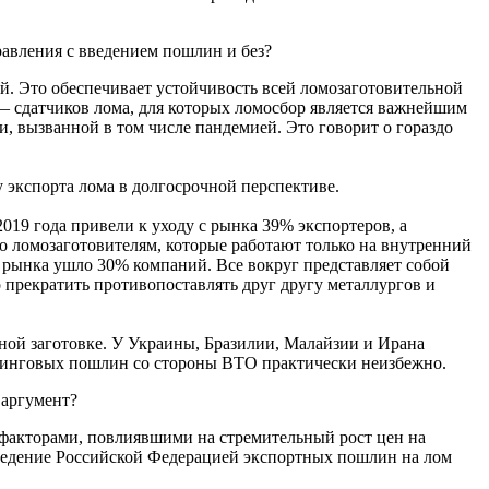
равления с введением пошлин и без?
й. Это обеспечивает устойчивость всей ломозаготовительной
 — сдатчиков лома, для которых ломосбор является важнейшим
, вызванной в том числе пандемией. Это говорит о гораздо
экспорта лома в долгосрочной перспективе.
2019 года привели к уходу с рынка 39% экспортеров, а
по ломозаготовителям, которые работают только на внутренний
с рынка ушло 30% компаний. Все вокруг представляет собой
 прекратить противопоставлять друг другу металлургов и
ьной заготовке. У Украины, Бразилии, Малайзии и Ирана
мпинговых пошлин со стороны ВТО практически неизбежно.
 аргумент?
 факторами, повлиявшими на стремительный рост цен на
введение Российской Федерацией экспортных пошлин на лом