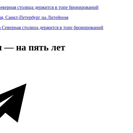
Северная столица держится в топе бронирований
ня, Санкт-Петербург на Литейном
 — на пять лет