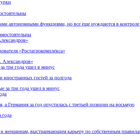
остоятельны
ыми автономными функциями, но все еще нуждаются в контроле
 Александров»
снователя «Ростагрокомплекса»
за три года ушел в минус
лн иностранных гостей за полгода
ода
я, а Германия за год опустилась с третьей позиции на восьмую
 и женщинам, выстраивающим карьеру по собственным правила