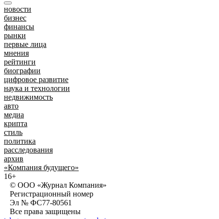
новости
бизнес
финансы
рынки
первые лица
мнения
рейтинги
биографии
цифровое развитие
наука и технологии
недвижимость
авто
медиа
крипта
стиль
политика
расследования
архив
«Компания будущего»
16+
© ООО «Журнал Компания»
Регистрационный номер
Эл № ФС77-80561
Все права защищены