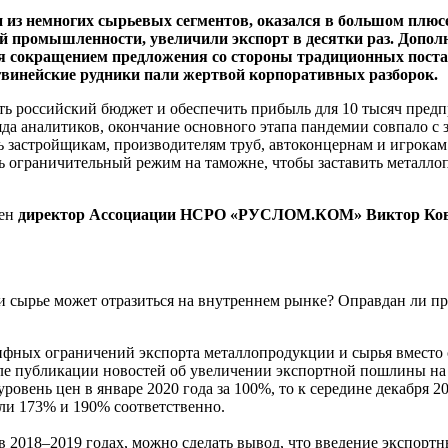
 из немногих сырьевых сегментов, оказался в большом плюсе
 промышленности, увеличили экспорт в десятки раз. Дополн
 сокращением предложения со стороны традиционных пост
 гвинейские рудники пали жертвой корпоративных разборок.
 российский бюджет и обеспечить прибыль для 10 тысяч предпри
да аналитиков, окончание основного этапа пандемии совпало с 
 застройщикам, производителям труб, автоконцернам и игрокам
ть ограничительный режим на таможне, чтобы заставить металл
рен
директор Ассоциации НСРО «РУСЛОМ.КОМ» Виктор К
сырье может отразиться на внутреннем рынке? Оправдан ли про
ных ограничений экспорта металлопродукции и сырья вместо ст
ле публикации новостей об увеличении экспортной пошлины на 
ровень цен в январе 2020 года за 100%, то к середине декабря 2
или 173% и 190% соответственно.
 2018–2019 годах, можно сделать вывод, что введение экспорт