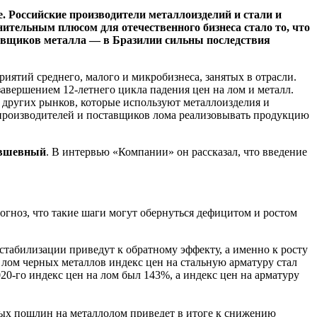
. Российские производители металлоизделий и стали и
ительным плюсом для отечественного бизнеса стало то, что
авщиков металла — в Бразилии сильны последствия
ятий среднего, малого и микробизнеса, занятых в отрасли.
завершением 12-летнего цикла падения цен на лом и металл.
 других рынков, которые используют металлоизделия и
опроизводителей и поставщиков лома реализовывать продукцию
овшевный
. В интервью «Компании» он рассказал, что введение
гноз, что такие шаги могут обернуться дефицитом и ростом
абилизации приведут к обратному эффекту, а именно к росту
лом черных металлов индекс цен на стальную арматуру стал
020-го индекс цен на лом был 143%, а индекс цен на арматуру
ных пошлин на металлолом приведет в итоге к снижению