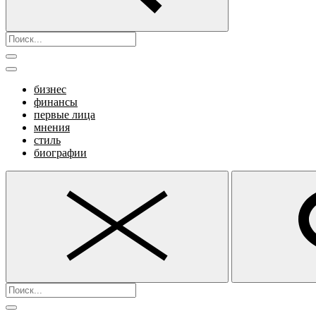
бизнес
финансы
первые лица
мнения
стиль
биографии