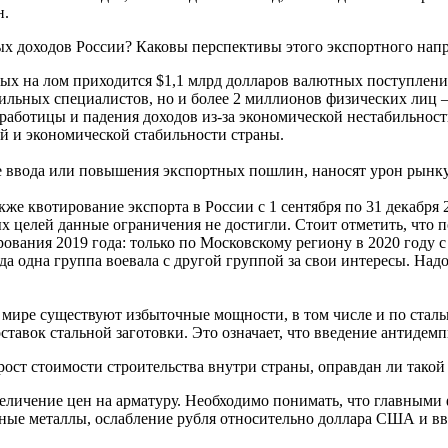
н.
ных доходов России? Каковы перспективы этого экспортного нап
рых на лом приходится $1,1 млрд долларов валютных поступлени
офильных специалистов, но и более 2 миллионов физических лиц
аботицы и падения доходов из-за экономической нестабильности
ой и экономической стабильности страны.
е ввода или повышения экспортных пошлин, наносят урон рынку 
кже квотирование экспорта в России с 1 сентября по 31 декабря 
х целей данные ограничения не достигли. Стоит отметить, что 
рования 2019 года: только по Московскому региону в 2020 году 
а одна группа воевала с другой группой за свои интересы. Надо
 в мире существуют избыточные мощности, в том числе и по стал
тавок стальной заготовки. Это означает, что введение антиде
ост стоимости строительства внутри страны, оправдан ли такой
величение цен на арматуру. Необходимо понимать, что главными
ерные металлы, ослабление рубля относительно доллара США и 