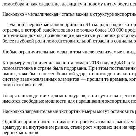
ломосбора и, как следствие, дефициту и новому витку роста це
Насколько «металлическая» статья важна в структуре экспорт
— Экспорт черных металлов приносит $15 млрд в год, из кото
отрасли, в которой задействовано не только более 100 000 пр
источником дохода, позволяющим выжить в условиях роста безр
более глубокой роли ломозаготовительной отрасли в социальн
Любые ограничительные меры, в том числе реализуемые в вид
К примеру, ограничение экспорта лома в 2018 году в ДФО, а та
ломозаготовка в стране была подорвана. При этом поставленны
рынок, тоже был нанесен большой удар, это последствия квоти
систему взаимосвязанных элементов — прошли те времена, когд
ломозаготовителей.
Говоря о последствиях для металлургов, стоит учитывать, что
имеются свободные мощности для наращивания экспортных пос
Насколько заградительные экспортные меры могут остановить р
Одной из причин роста стоимости строительства называется у
арматуру на внутреннем рынке, стали рост мировых цен на ч
черных металлов.