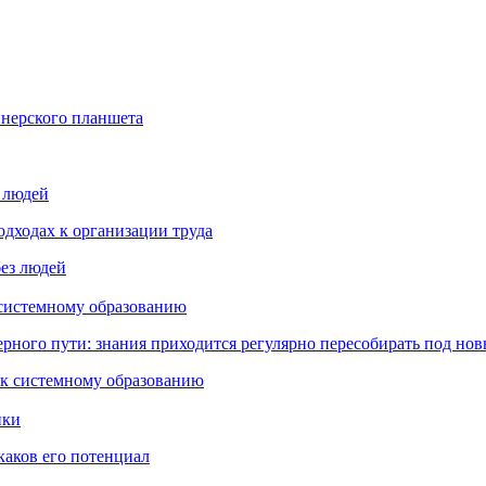
йнерского планшета
з людей
дходах к организации труда
 системному образованию
ьерного пути: знания приходится регулярно пересобирать под но
пки
каков его потенциал