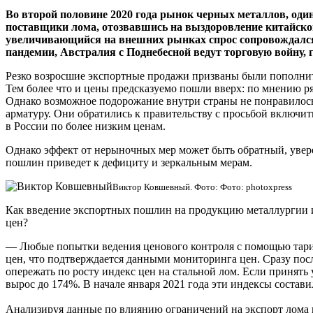
Во второй половине 2020 года рынок черных металлов, один
поставщики лома, отозвавшись на выздоровление китайской
увеличивающийся на внешних рынках спрос сопровождался
пандемии, Австралия с Поднебесной ведут торговую войну,
Резко возросшие экспортные продажи призваны были пополнить
Тем более что и цены предсказуемо пошли вверх: по мнению ря
Однако возможное подорожание внутри страны не понравилось
арматуру. Они обратились к правительству с просьбой включи
в России по более низким ценам.
Однако эффект от нерыночных мер может быть обратный, уве
пошлин приведет к дефициту и зеркальным мерам.
Виктор Ковшевный. Фото: Фото: photoxpress
Как введение экспортных пошлин на продукцию металлургии и 
цен?
— Любые попытки ведения ценового контроля с помощью тариф
цен, что подтверждается данными мониторинга цен. Сразу пос
опережать по росту индекс цен на стальной лом. Если принять у
вырос до 174%. В начале января 2021 года эти индексы состав
Анализируя данные по влиянию ограничений на экспорт лома в