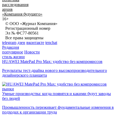
расследования
архив
«Компания будущего»
16+
© ООО «Журнал Компания»
Регистрационный номер
Эл № ФС77-80561
Все права защищены
telegram
дзен
вконтакте
tenchat
Редакция
популярное
Новости
стиль жизни
HUAWEI MatePad Pro Max: удобство без компромиссов
Результаты тест-драйва нового высокопроизводительного
дизайнерского планшета
рынки
Умные производства: когда появятся и какими будут заводы
без людей
Промышленность переживает фундаментальные изменения в
подходах к организации труда