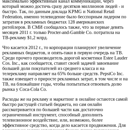
максимально эффективный канал коммуникации, через
который можно достичь сразу десятков миллионов людей - и
быстро. Так, по данным доклада KPMG и National Retail
Federation, именно телевидение было бесспорным лидером по
затратам в рекламных бюджетах 128 американских
ритейлеров. В СМИ сообщалось также, что за первые девять
месяцев 2011 г. только Procter-and-Gamble Co. потратила на
ТВ-рекламу $1,2 млрд.
Что касается 2012 г., то корпорации планируют увеличение
рекламных бюджетов, и опять-таки в первую очередь на ТВ.
Среди прочего производитель дорогой косметики Estee Lauder
Cos. Inc., как сообщается, ставит своей задачей завоевание
большей доли покупателей из среднего класса и на
телерекламу направляет на 65% больше средств. PepsiCo Inc.
также извещает о приросте рекламных затрат, в том числе и на
ТВ, на ближайшие годы, чтобы попытаться отвоевать долю
рынка у Coca-Cola Co.
Расходы же на рекламу и маркетинг в онлайне остаются самой
быстро растущей статьей бюджета, но сам онлайн
рассматривается по большей части как достаточно
ограниченный инструмент, способный дополнить
телевизионное воздействие, или, возможно, более
эффективное средство, когда дело касается продвижения. Для