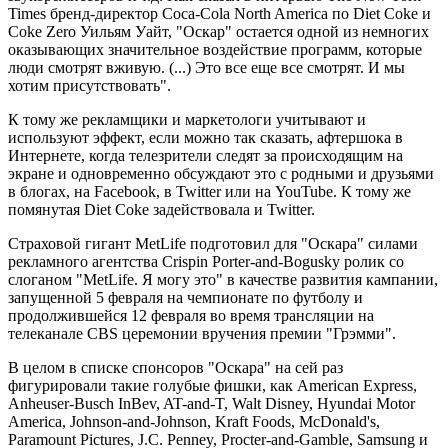
Times бренд-директор Coca-Cola North America по Diet Coke и
Coke Zero Уильям Уайт, "Оскар" остается одной из немногих
оказывающих значительное воздействие программ, которые
люди смотрят вживую. (...) Это все еще все смотрят. И мы
хотим присутствовать".
К тому же рекламщики и маркетологи учитывают и
используют эффект, если можно так сказать, афтершока в
Интернете, когда телезрители следят за происходящим на
экране и одновременно обсуждают это с родными и друзьями
в блогах, на Facebook, в Twitter или на YouTube. К тому же
помянутая Diet Coke задействовала и Twitter.
Страховой гигант MetLife подготовил для "Оскара" силами
рекламного агентства Crispin Porter-and-Bogusky ролик со
слоганом "MetLife. Я могу это" в качестве развития кампании,
запущенной 5 февраля на чемпионате по футболу и
продолжившейся 12 февраля во время трансляции на
телеканале CBS церемонии вручения премии "Грэмми".
В целом в списке спонсоров "Оскара" на сей раз
фигурировали такие голубые фишки, как American Express,
Anheuser-Busch InBev, AT-and-T, Walt Disney, Hyundai Motor
America, Johnson-and-Johnson, Kraft Foods, McDonald's,
Paramount Pictures, J.C. Penney, Procter-and-Gamble, Samsung и