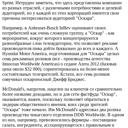
Sprint. Нетрудно заметить, что здесь представлены компании
из разных отраслей, с различными потребностями и целевой
аудиторией, но у каждой из этих корпораций имеются свои
причины интересоваться аудиторией "Оскара".
Например, в Anheuser-Busch InBev оценивают своих
потребителей как очень сложную группу, а "Оскар" - как
мероприятие, вокруг которого концентрируются
разнообразные слои телеаудитории, что позволяет рекламе
производителя пива дойти буквально до всех и каждого. А
Hyundai Motor America, подготовившая для "Оскара" целых
семь рекламных роликов (все - производства агентства
Innocean Worldwide Americas) о седане Azera 2012 (базовая
цена около $32 000), сориентировалась на более-менее
состоятельных телезрителей. Кстати, все семь роликов
озвучивал оскароносный Джефф Бриджес.
McDonald's, напротив, нацелен на клиентов со сравнительно
более низкими доходами, но и для сети фастфуда "Оскар",
оказывается, важен, поскольку позволяет обратиться к
лидерам общественного мнения, коих среди зрителей
"Оскара" тоже немало. Им McDonald's адресовал два ролика
производства чикагского отделения DDB Worldwide. В одном
из них, например, превозносились фермеры - поставщики
салата, ингредиента, ассоциирующегося с правильным и