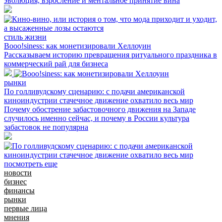
эволюция, взросление и ментальное принятие вина
стиль жизни
Booo!siness: как монетизировали Хеллоуин
Рассказываем историю превращения ритуального праздника в
коммерческий рай для бизнеса
рынки
По голливудскому сценарию: с подачи американской
киноиндустрии стачечное движение охватило весь мир
Почему обострение забастовочного движения на Западе
случилось именно сейчас, и почему в России культура
забастовок не популярна
посмотреть еще
новости
бизнес
финансы
рынки
первые лица
мнения