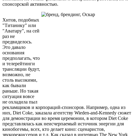
спонсорской активностью.
Хитов, подобных
"Титанику" или
"Аватару", на сей
раз не
предвиделось.
Это давало
основания
предполагать, что
и телерейтинги
трансляции будут,
возможно, не
столь высокими,
как бывали
раньше. Но такая
ситуация вовсе
не охладила пыл
рекламщиков и корпораций-спонсоров. Например, одна из
них, Diet Coke, заказала агентству Wieden-and-Kennedy сюжет
для демонстрации во время церемонии, в котором Diet Coke
представлялась как неисчерпаемый источник энергии для
кинобогемы, всех, кто делает кино: сценаристов,
звукорежиссеров и т.д. Как сказал в интервью The New York