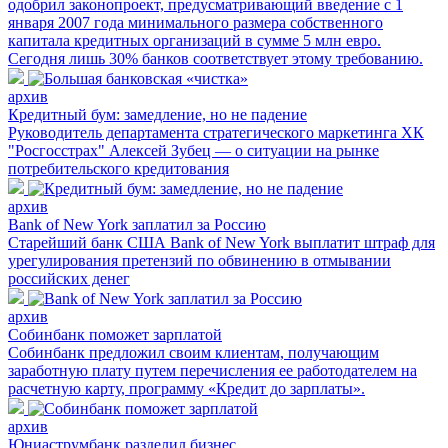
одобрил законопроект, предусматривающий введение с 1
января 2007 года минимального размера собственного
капитала кредитных организаций в сумме 5 млн евро.
Сегодня лишь 30% банков соответствует этому требованию.
архив
Кредитный бум: замедление, но не падение
Руководитель департамента стратегического маркетинга ХК
"Росгосстрах" Алексей Зубец — о ситуации на рынке
потребительского кредитования
архив
Bank of New York заплатил за Россию
Старейший банк США Bank of New York выплатит штраф для
урегулирования претензий по обвинению в отмывании
российских денег
архив
Собинбанк поможет зарплатой
Собинбанк предложил своим клиентам, получающим
заработную плату путем перечисления ее работодателем на
расчетную карту, программу «Кредит до зарплаты».
архив
Юниаструмбанк разделил бизнес