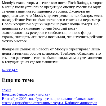
Moody's стало вторым агентством после Fitch
Ratings
, которое
в конце июля установило кредитную оценку России на одну
ступень выше инвестиционного уровня. Эксперты не
предполагали, что Moody's примет решение так быстро: месяц
назад рейтинг России был поставлен в список на пересмотр.
Новой кредитной оценки ждали не ранее конца ноября. Но,
принимая во внимание «очень быстрый рост»
золотовалютных резервов и стабилизационного фонда
страны, эксперты агентства посчитали, что изменить рейтинг
можно быстрее.
Фондовый рынок на новость от Moody's отреагировал лишь
незначительным ростом котировок. Трейдеры объясняют это
тем, что решение агентства было ожидаемым и уже заложено
в текущих ценах сделок с акциями.
№388 (42)
Еще по теме
архив
Большая банковская «чистка»
В октябре 2005 года будущее национального банковского
сектора приобрело отчетливые черты. Кабинет министров