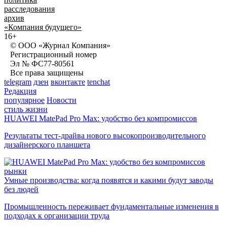
расследования
архив
«Компания будущего»
16+
© ООО «Журнал Компания»
Регистрационный номер
Эл № ФС77-80561
Все права защищены
telegram
дзен
вконтакте
tenchat
Редакция
популярное
Новости
стиль жизни
HUAWEI MatePad Pro Max: удобство без компромиссов
Результаты тест-драйва нового высокопроизводительного
дизайнерского планшета
рынки
Умные производства: когда появятся и какими будут заводы
без людей
Промышленность переживает фундаментальные изменения в
подходах к организации труда