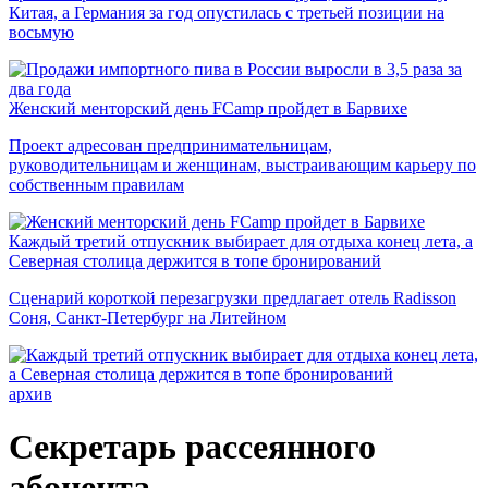
Китая, а Германия за год опустилась с третьей позиции на
восьмую
Женский менторский день FCamp пройдет в Барвихе
Проект адресован предпринимательницам,
руководительницам и женщинам, выстраивающим карьеру по
собственным правилам
Каждый третий отпускник выбирает для отдыха конец лета, а
Северная столица держится в топе бронирований
Сценарий короткой перезагрузки предлагает отель Radisson
Соня, Санкт-Петербург на Литейном
архив
Секретарь рассеянного
абонента