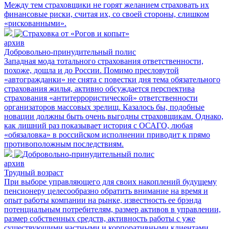
Между тем страховщики не горят желанием страховать их
финансовые риски, считая их, со своей стороны, слишком
«рискованными».
архив
Добровольно-принудительный полис
Западная мода тотального страхования ответственности,
похоже, дошла и до России. Помимо пресловутой
«автогражданки» не снята с повестки дня тема обязательного
страхования жилья, активно обсуждается перспектива
страхования «антитеррористической» ответственности
организаторов массовых зрелищ. Казалось бы, подобные
новации должны быть очень выгодны страховщикам. Однако,
как лишний раз показывает история с ОСАГО, любая
«обязаловка» в российском исполнении приводит к прямо
противоположным последствиям.
архив
Трудный возраст
При выборе управляющего для своих накоплений будущему
пенсионеру целесообразно обратить внимание на время и
опыт работы компании на рынке, известность ее брэнда
потенциальным потребителям, размер активов в управлении,
размер собственных средств, активность работы с уже
существующими частными и корпоративными клиентами.