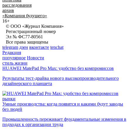
расследования
архив
«Компания будущего»
16+
© ООО «Журнал Компания»
Регистрационный номер
Эл № ФС77-80561
Все права защищены
telegram
дзен
вконтакте
tenchat
Редакция
популярное
Новости
стиль жизни
HUAWEI MatePad Pro Max: удобство без компромиссов
Результаты тест-драйва нового высокопроизводительного
дизайнерского планшета
рынки
Умные производства: когда появятся и какими будут заводы
без людей
Промышленность переживает фундаментальные изменения в
подходах к организации труда