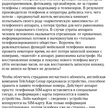
радиоприемников, фотокамер, органайзеров, не за горами
телефоны с опциями видеокамер и телевизоров. В результате
производители телефонов и операторы добились того, чего
хотели – продвинутый житель мегаполиса начинает
испытывать своего рода «наркотическую зависимость» от
телефонного аппарата, а потеря трубки для него равнозначна
потере социального статуса. В случае утраты аппарата
человек мгновенно оказывается отрезанным от привычных
информационных потоков и вычеркнутым из «тотально
телефонизированного общества». Впрочем, без
развлекательных функций мобильной телефонии можно
прожить некоторое время, но вот потеря записной книжки с
номерами, «вшитой» в аппарат, равнозначна катастрофе. На
восстановление номера и покупку нового телефона могут
уйти несколько часов, но как восстановить записную книжку,
если записи на бумаге не делались?
Чтобы облегчить страдания несчастного абонента, английская
компания TeleAdapt Group предложила устройство, способное
хранить в памяти телефонные номера. Действует аппарат
просто: телефонная SIM-карта вставляется в специальное
гнездо, и информация с карты переносится в память
устройства. Либо наоборот – сведения с устройства
копируются на SIM-карту. Как только информация
продублирована, потеря телефона уже не страшна – при