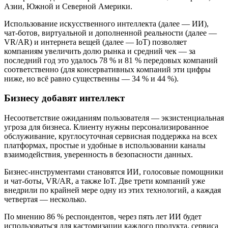
Азии, Южной и Северной Америки.
Использование искусственного интеллекта (далее — ИИ),
чат-ботов, виртуальной и дополненной реальности (далее —
VR/AR) и интернета вещей (далее — IoT) позволяет
компаниям увеличить долю рынка и средний чек — за
последний год это удалось 78 % и 81 % передовых компаний
соответственно (для консервативных компаний эти цифры
ниже, но всё равно существенны — 34 % и 44 %).
Бизнесу добавят интеллект
Несоответствие ожиданиям пользователя — экзистенциальная
угроза для бизнеса. Клиенту нужны персонализированное
обслуживание, круглосуточная сервисная поддержка на всех
платформах, простые и удобные в использовании каналы
взаимодействия, уверенность в безопасности данных.
Бизнес-инструментами становятся ИИ, голосовые помощники
и чат-боты, VR/AR, а также IoT. Две трети компаний уже
внедрили по крайней мере одну из этих технологий, а каждая
четвертая — несколько.
По мнению 86 % респондентов, через пять лет ИИ будет
использоваться для кастомизации каждого продукта, сервиса