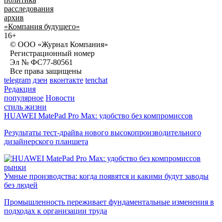
расследования
архив
«Компания будущего»
16+
© ООО «Журнал Компания»
Регистрационный номер
Эл № ФС77-80561
Все права защищены
telegram
дзен
вконтакте
tenchat
Редакция
популярное
Новости
стиль жизни
HUAWEI MatePad Pro Max: удобство без компромиссов
Результаты тест-драйва нового высокопроизводительного
дизайнерского планшета
рынки
Умные производства: когда появятся и какими будут заводы
без людей
Промышленность переживает фундаментальные изменения в
подходах к организации труда