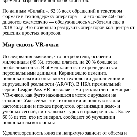
времени разрешений вопросов клиентов.
По данным «Билайн», 62 % всех обращений в текстовом
формате в техподдержку оператора — а это более 460 тыс.
диалогов ежемесячно — обслуживалось чат-ботами еще в
2018 году. Это позволило разгрузить операторов кол-центра от
решения простых вопросов.
Мир сквозь VR-очки
Исследования выявили, что потребители, особенно
миллениалы (49 %), готовы платить на 20 % больше за
необычный опыт. В обмен клиенты не прочь делиться
персональными данными. Кардинально изменить
пользовательский опыт могут технологии дополненной и
виртуальной реальности (AR/VR). В НБА премиальный
сервис League Pass VR позволяет смотреть матчи с помощью
VR-очков, как будто находишься вместе с друзьями на
стадионе. Уже сейчас эти технологии используются для
кастомизации и показа продуктов, организации демо- и
учебных сессий, виртуальных туров и примерочных... Более
60 % из тех, кто их внедрил, сообщают об улучшении
пользовательского опыта.
Удовлетворенность клиента напрямую зависит от объема и