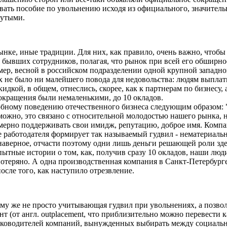
чивать пособие по увольнению исходя из официального, значительн
нутыми.
нке, иные традиции. Для них, как правило, очень важно, чтоб
бывших сотрудников, полагая, что рынок при всей его обширно
ер, весной в российском подразделении одной крупной западной
х не было ни малейшего повода для недовольства: людям выплат
дкой, в общем, отнеслись, скорее, как к партнерам по бизнесу, 
сокращения были немаленькими, до 10 окладов.
ному поведению отечественного бизнеса следующим образом: "Р
ожно, это связано с относительной молодостью нашего рынка, н
всемерно поддерживать свои имидж, репутацию, доброе имя. Комп
тве работодателя формирует так называемый гудвил - нематериал
наверное, отчасти поэтому одни лишь деньги решающей роли здес
ные истории о том, как, получив сразу 10 окладов, наши люди 
 потеряно. А одна производственная компания в Санкт-Петербург
после того, как наступило отрезвление.
му же не просто учитывающая гудвил при увольнениях, а позво
т (от англ. outplacement, что приблизительно можно перевести 
уководителей компаний, вынужденных выбирать между социально