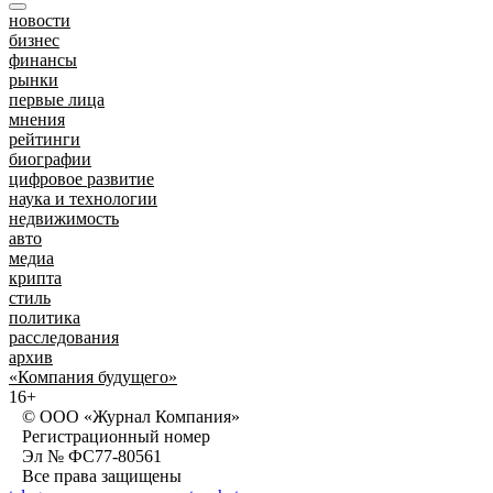
новости
бизнес
финансы
рынки
первые лица
мнения
рейтинги
биографии
цифровое развитие
наука и технологии
недвижимость
авто
медиа
крипта
стиль
политика
расследования
архив
«Компания будущего»
16+
© ООО «Журнал Компания»
Регистрационный номер
Эл № ФС77-80561
Все права защищены