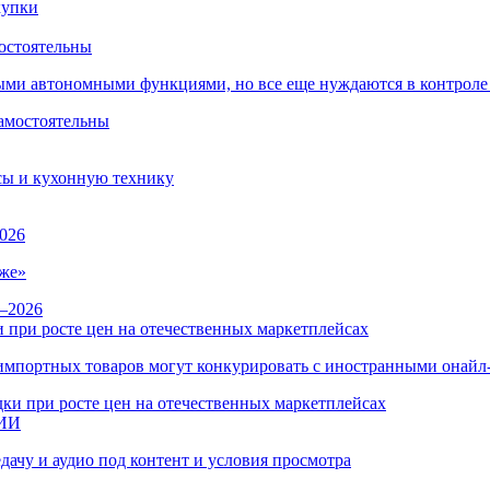
остоятельны
ыми автономными функциями, но все еще нуждаются в контроле
сы и кухонную технику
026
же»
 при росте цен на отечественных маркетплейсах
ы импортных товаров могут конкурировать с иностранными онай
 ИИ
дачу и аудио под контент и условия просмотра