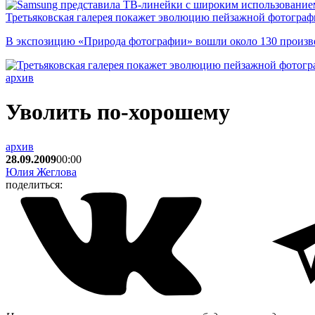
Третьяковская галерея покажет эволюцию пейзажной фотографи
В экспозицию «Природа фотографии» вошли около 130 произ
архив
Уволить по-хорошему
архив
28.09.2009
00:00
Юлия Жеглова
поделиться: