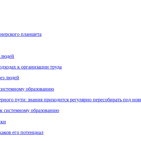
йнерского планшета
з людей
дходах к организации труда
 системному образованию
ьерного пути: знания приходится регулярно пересобирать под но
пки
каков его потенциал