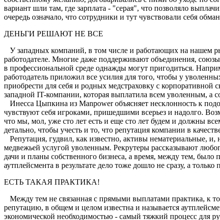
вариант шли там, где зарплата - "серая", что позволяло выпла
очередь означало, что сотрудники и тут чувствовали себя обма
ДЕНЬГИ РЕШАЮТ НЕ ВСЕ
У западных компаний, в том числе и работающих на нашем ры
работодателе. Многие даже поддерживают объединения, союзы 
в профессиональной среде однажды могут пригодиться. Наприм
работодатель приложил все усилия для того, чтобы у уволенны
приобрести для себя и родных медстраховку с корпоративной ски
западной IT-компании, которая выплатила всем уволенным, а 
Инесса Цыпкина из Manpower объясняет несклонность к подоб
чувствуют себя игроками, пришедшими всерьез и надолго. Возм
что мы, мол, уже сто лет есть и еще сто лет будем и должны 
детально, чтобы учесть и то, что репутация компании в качес
Репутация, гудвил, как известно, активы нематериальные, и, 
медвежьей услугой уволенным. Рекрутеры рассказывают любопыт
дачи и планы собственного бизнеса, а время, между тем, было
аутплейсмента в результате дело тоже дошло не сразу, а только 
ЕСТЬ ТАКАЯ ПРАКТИКА!
Между тем не связанная с прямыми выплатами практика, к то
репутацию, в общем и целом известна и называется аутплейсмен
экономической необходимостью - самый тяжкий процесс для р