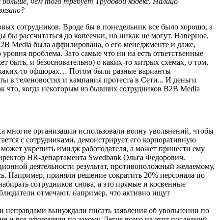
больше, чем того требует Трудовой кодекс. Налицо
вязано?
овых сотрудников. Вроде бы в понедельник все было хорошо, а
ды бы рассчитаться до копеечки, но никак не могут. Наверное,
B2B Media была аффилирована, о его менеджменте и даже,
о уровня проблема. Зато самые что ни на есть ответственные
 быть, и безосновательно) о каких-то хитрых схемах, о том,
 в каких-то офшорах… Потом были разные варианты
 в теленовостях и кампания протеста в Сети... И деньги
Так что, когда некоторым из бывших сотрудников B2B Media
иса многие организации использовали волну увольнений, чтобы
тается с сотрудниками, демонстрирует его корпоративную
, может укрепить имидж работодателя, а может принести ему
директор HR-департамента Swedbank Ольга Федорович.
ационной деятельности результат, противоположный желаемому.
сь. Например, приняли решение сократить 20% персонала по
 набирать сотрудников снова, а это прямые и косвенные
блюдатели отмечают, например, что активно ищут
 и неправдами вынуждали писать заявления об увольнении по
 и все оформляли по закону. Легче всего на этот последний