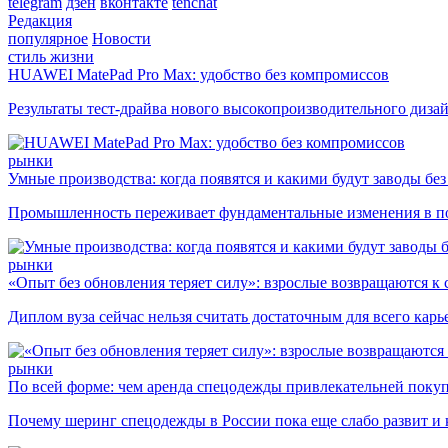
telegram
дзен
вконтакте
tenchat
Редакция
популярное
Новости
стиль жизни
HUAWEI MatePad Pro Max: удобство без компромиссов
Результаты тест-драйва нового высокопроизводительного диза
рынки
Умные производства: когда появятся и какими будут заводы бе
Промышленность переживает фундаментальные изменения в по
рынки
«Опыт без обновления теряет силу»: взрослые возвращаются к
Диплом вуза сейчас нельзя считать достаточным для всего кар
рынки
По всей форме: чем аренда спецодежды привлекательней поку
Почему шеринг спецодежды в России пока еще слабо развит и 