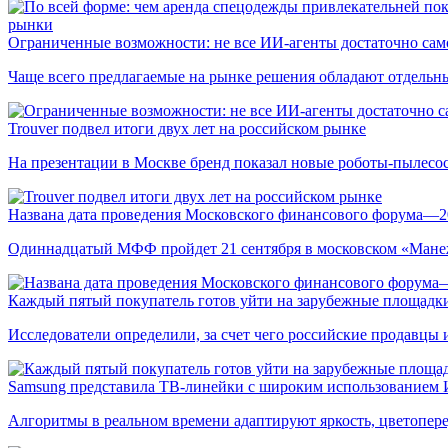
рынки
Ограниченные возможности: не все ИИ-агенты достаточно сам
Чаще всего предлагаемые на рынке решения обладают отдельн
Trouver подвел итоги двух лет на российском рынке
На презентации в Москве бренд показал новые роботы-пылесо
Названа дата проведения Московского финансового форума—2
Одиннадцатый МФФ пройдет 21 сентября в московском «Мане
Каждый пятый покупатель готов уйти на зарубежные площадки
Исследователи определили, за счет чего российские продавц
Samsung представила ТВ-линейки с широким использованием
Алгоритмы в реальном времени адаптируют яркость, цветопере