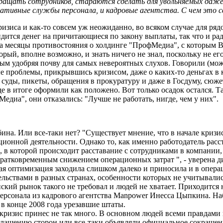
ращать сотрудников, стараются сделать для увольняемых даже 
ативные службы персонала, и кадровые агентства. С чем это с
зиса и как-то совсем уж неожиданно, во всяком случае для ряд
двидится денег на причитающиеся по закону выплаты, так что и ра
 за месяцы противостояния о холдинге "ПрофМедиа", с которым 
орый, вполне возможно, и знать ничего не знал, поскольку не ег
м удобряя почву для самых невероятных слухов. Говорили (может
тные проблемы, прикрывшись кризисом, даже о каких-то деньгах
ды, пикеты, обращения в прокуратуру и даже в Госдуму, сюжеты
де в итоге оформили как положено. Вот только осадок остался. 
диа", они отказались: "Лучше не работать, нигде, чем у них".
ина. Или все-таки нет? "Существует мнение, что в начале криз
ционной деятельности. Однако то, как именно работодатель расс
, в которой происходит расставание с сотрудниками в компании
кратковременным снижением операционных затрат ", - уверена 
вая оптимизация заходила слишком далеко и приносила и в опер
ельствами в разных странах, особенности которых не учитывали
ийский рынок такого не требовал и людей не хватает. Приходится
персонала из кадрового агентства Manpower Инесса Цыпкина. На
в конце 2008 года урезавшие штаты.
кризис принес не так много. В основном людей всеми правдами
лашению сторон или все-таки объявляли официальное сокращение