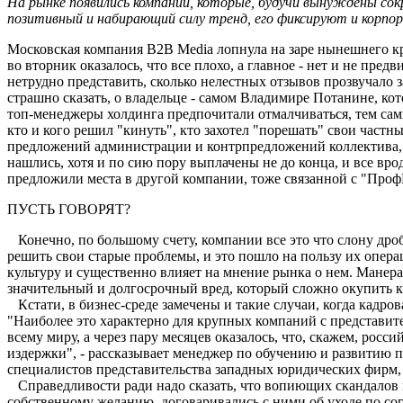
На рынке появились компании, которые, будучи вынуждены сок
позитивный и набирающий силу тренд, его фиксируют и корпор
Московская компания B2B Media лопнула на заре нынешнего кри
во вторник оказалось, что все плохо, а главное - нет и не пре
нетрудно представить, сколько нелестных отзывов прозвучало
страшно сказать, о владельце - самом Владимире Потанине, кот
топ-менеджеры холдинга предпочитали отмалчиваться, тем самы
кто и кого решил "кинуть", кто захотел "порешать" свои час
предложений администрации и контрпредложений коллектива, су
нашлись, хотя и по сию пору выплачены не до конца, и все вро
предложили места в другой компании, тоже связанной с "ПрофМе
ПУСТЬ ГОВОРЯТ?
Конечно, по большому счету, компании все это что слону дроб
решить свои старые проблемы, и это пошло на пользу их опера
культуру и существенно влияет на мнение рынка о нем. Манера
значительный и долгосрочный вред, который сложно окупить 
Кстати, в бизнес-среде замечены и такие случаи, когда кадро
"Наиболее это характерно для крупных компаний с представит
всему миру, а через пару месяцев оказалось, что, скажем, росс
издержки", - рассказывает менеджер по обучению и развитию 
специалистов представительства западных юридических фирм, 
Справедливости ради надо сказать, что вопиющих скандалов 
собственному желанию, договаривались с ними об уходе по сог