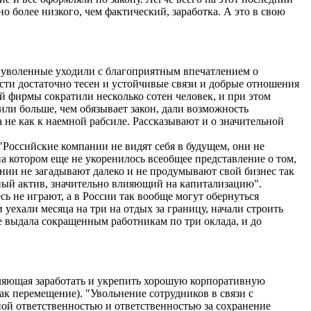
о более низкого, чем фактический, заработка. А это в свою
ы уволенные уходили с благоприятным впечатлением о
сти достаточно тесен и устойчивые связи и добрые отношения
 фирмы сократили несколько сотен человек, и при этом
или больше, чем обязывает закон, дали возможность
а не как к наемной рабсиле. Рассказывают и о значительной
оссийские компании не видят себя в будущем, они не
а котором еще не укоренилось всеобщее представление о том,
ании не загадывают далеко и не продумывают свой бизнес так
ьный актив, значительно влияющий на капитализацию".
ь не играют, а в России так вообще могут обернуться
уехали месяца на три на отдых за границу, начали строить
е выдала сокращенным работникам по три оклада, и до
ляющая заработать и укрепить хорошую корпоративную
как перемещение). "Увольнение сотрудников в связи с
й ответственностью и ответственностью за сохранение