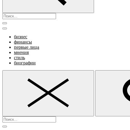
бизнес
финансы
первые лица
мнения
стиль
биографии