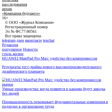
расследования
архив
«Компания будущего»
16+
© ООО «Журнал Компания»
Регистрационный номер
Эл № ФС77-80561
Все права защищены
telegram
дзен
вконтакте
tenchat
Редакция
популярное
Новости
стиль жизни
HUAWEI MatePad Pro Max: удобство без компромиссов
Результаты тест-драйва нового высокопроизводительного
дизайнерского планшета
рынки
Умные производства: когда появятся и какими будут заводы
без людей
Промышленность переживает фундаментальные изменения в
подходах к организации труда