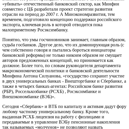
«убивать» отечественный банковский сектор, как Минфин
совместно с ЦБ разработали проект стратегии развития
отрасли на период до 2007 г. А Минэкономразвития, тем
временем, подготовило концепцию поддержки российского
экспорта, ключевая роль в которой отводится пока
малоприметному Росэксимбанку.
Понятно, что умы госчиновников занимает, главным образом,
судьба госбанков. Другое дело, что их доминирующая роль (с
чем собственно говоря и пытались бороться инициаторы
банковской реформы) не только никоим образом не смущает
авторов предложенных концепций, но принимается как
должное. Более того, по словам руководителя департамента
макроэкономической политики и банковской деятельности
Минфина Антона Силуанова, «государство сохранит участие
в двух универсальных банках - Внешторгбанке и Сбербанке, а
также в четырех банках-агентах: Российском банке развития
(РБР), Россельхозбанке (РСХБ) , Росэксимбанке и
Внешэкономбанке (ВЭБ)».
Сегодня «Сбербанк» и ВТБ по капиталу и активам дадут фору
любому частному универсальному банку. Кроме того,
выданная РСХБ лицензия на работу с физлицами и
передаваемые в управление ВЭБу пенсионные накопления
так называемых «молчунов» не позволяют назвать