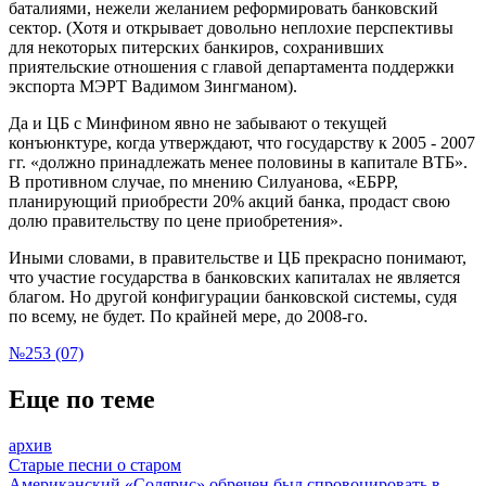
баталиями, нежели желанием реформировать банковский
сектор. (Хотя и открывает довольно неплохие перспективы
для некоторых питерских банкиров, сохранивших
приятельские отношения с главой департамента поддержки
экспорта МЭРТ Вадимом Зингманом).
Да и ЦБ с Минфином явно не забывают о текущей
конъюнктуре, когда утверждают, что государству к 2005 - 2007
гг. «должно принадлежать менее половины в капитале ВТБ».
В противном случае, по мнению Силуанова, «ЕБРР,
планирующий приобрести 20% акций банка, продаст свою
долю правительству по цене приобретения».
Иными словами, в правительстве и ЦБ прекрасно понимают,
что участие государства в банковских капиталах не является
благом. Но другой конфигурации банковской системы, судя
по всему, не будет. По крайней мере, до 2008-го.
№253 (07)
Еще по теме
архив
Старые песни о старом
Американский «Солярис» обречен был спровоцировать в