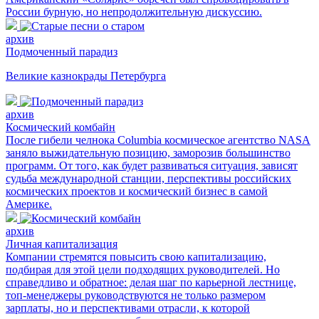
России бурную, но непродолжительную дискуссию.
архив
Подмоченный парадиз
Великие казнокрады Петербурга
архив
Космический комбайн
После гибели челнока Columbia космическое агентство NASA
заняло выжидательную позицию, заморозив большинство
программ. От того, как будет развиваться ситуация, зависят
судьба международной станции, перспективы российских
космических проектов и космический бизнес в самой
Америке.
архив
Личная капитализация
Компании стремятся повысить свою капитализацию,
подбирая для этой цели подходящих руководителей. Но
справедливо и обратное: делая шаг по карьерной лестнице,
топ-менеджеры руководствуются не только размером
зарплаты, но и перспективами отрасли, к которой