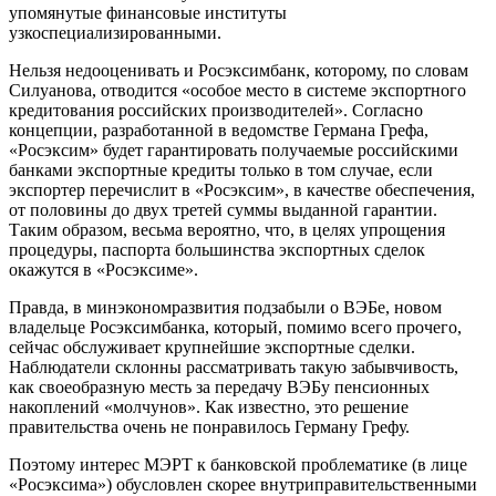
упомянутые финансовые институты
узкоспециализированными.
Нельзя недооценивать и Росэксимбанк, которому, по словам
Силуанова, отводится «особое место в системе экспортного
кредитования российских производителей». Согласно
концепции, разработанной в ведомстве Германа Грефа,
«Росэксим» будет гарантировать получаемые российскими
банками экспортные кредиты только в том случае, если
экспортер перечислит в «Росэксим», в качестве обеспечения,
от половины до двух третей суммы выданной гарантии.
Таким образом, весьма вероятно, что, в целях упрощения
процедуры, паспорта большинства экспортных сделок
окажутся в «Росэксиме».
Правда, в минэкономразвития подзабыли о ВЭБе, новом
владельце Росэксимбанка, который, помимо всего прочего,
сейчас обслуживает крупнейшие экспортные сделки.
Наблюдатели склонны рассматривать такую забывчивость,
как своеобразную месть за передачу ВЭБу пенсионных
накоплений «молчунов». Как известно, это решение
правительства очень не понравилось Герману Грефу.
Поэтому интерес МЭРТ к банковской проблематике (в лице
«Росэксима») обусловлен скорее внутриправительственными