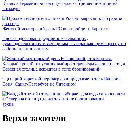
Китая, а Германия за год опустилась с третьей позиции на
восьмую
Женский менторский день FCamp пройдет в Барвихе
Проект адресован предпринимательницам,
руководительницам и женщинам, выстраивающим карьеру по
собственным правилам
Каждый третий отпускник выбирает для отдыха конец лета, а
Северная столица держится в топе бронирований
Сценарий короткой перезагрузки предлагает отель Radisson
Соня, Санкт-Петербург на Литейном
архив
Верхи захотели