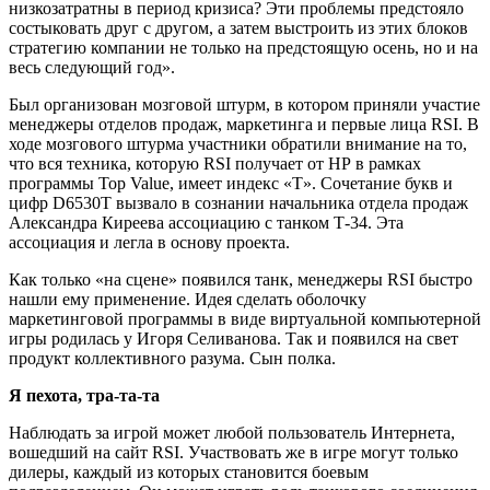
низкозатратны в период кризиса? Эти проблемы предстояло
состыковать друг с другом, а затем выстроить из этих блоков
стратегию компании не только на предстоящую осень, но и на
весь следующий год».
Был организован мозговой штурм, в котором приняли участие
менеджеры отделов продаж, маркетинга и первые лица RSI. В
ходе мозгового штурма участники обратили внимание на то,
что вся техника, которую RSI получает от НР в рамках
программы Top Value, имеет индекс «Т». Сочетание букв и
цифр D6530T вызвало в сознании начальника отдела продаж
Александра Киреева ассоциацию с танком Т-34. Эта
ассоциация и легла в основу проекта.
Как только «на сцене» появился танк, менеджеры RSI быстро
нашли ему применение. Идея сделать оболочку
маркетинговой программы в виде виртуальной компьютерной
игры родилась у Игоря Селиванова. Так и появился на свет
продукт коллективного разума. Сын полка.
Я пехота, тра-та-та
Наблюдать за игрой может любой пользователь Интернета,
вошедший на сайт RSI. Участвовать же в игре могут только
дилеры, каждый из которых становится боевым