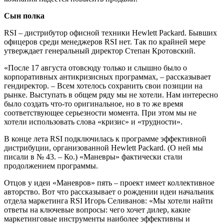
Сын полка
RSI – дистрибутор офисной техники Hewlett Packard. Бывших
офицеров среди менеджеров RSI нет. Так по крайней мере
утверждает генеральный директор Степан Кротовский.
«После 17 августа отовсюду только и слышно было о
корпоративных антикризисных программах, – рассказывает
гендиректор. – Всем хотелось сохранить свои позиции на
рынке. Выступать в общем ряду мы не хотели. Нам интересно
было создать что-то оригинальное, но в то же время
соответствующее серьезности момента. При этом мы не
хотели использовать слова «кризис» и «трудности».
В конце лета RSI подключилась к программе эффективной
дистрибуции, организованной Hewlett Packard. (О ней мы
писали в № 43. – Ко.) «Маневры» фактически стали
продолжением программы.
Отцов у идеи «Маневров» пять – проект имеет коллективное
авторство. Вот что рассказывает о рождении идеи начальник
отдела маркетинга RSI Игорь Селиванов: «Мы хотели найти
ответы на ключевые вопросы: чего хочет дилер, какие
маркетинговые инструменты наиболее эффективны и