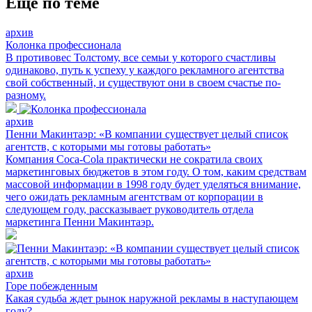
Еще по теме
архив
Колонка профессионала
В противовес Толстому, все семьи у которого счастливы
одинаково, путь к успеху у каждого рекламного агентства
свой собственный, и существуют они в своем счастье по-
разному.
архив
Пенни Макинтаэр: «В компании существует целый список
агентств, с которыми мы готовы работать»
Компания Coca-Cola практически не сократила своих
маркетинговых бюджетов в этом году. О том, каким средствам
массовой информации в 1998 году будет уделяться внимание,
чего ожидать рекламным агентствам от корпорации в
следующем году, рассказывает руководитель отдела
маркетинга Пенни Макинтаэр.
архив
Горе побежденным
Какая судьба ждет рынок наружной рекламы в наступающем
году?