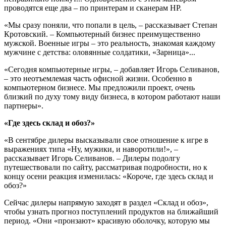
проводятся еще два – по принтерам и сканерам НР.
«Мы сразу поняли, что попали в цель, – рассказывает Степан
Кротовский. – Компьютерный бизнес преимущественно
мужской. Военные игры – это реальность, знакомая каждому
мужчине с детства: оловянные солдатики, «Зарница»...
«Сегодня компьютерные игры, – добавляет Игорь Селиванов,
– это неотъемлемая часть офисной жизни. Особенно в
компьютерном бизнесе. Мы предложили проект, очень
близкий по духу тому виду бизнеса, в котором работают наши
партнеры».
«Где здесь склад и обоз?»
«В сентябре дилеры высказывали свое отношение к игре в
выражениях типа «Ну, мужики, и наворотили!», –
рассказывает Игорь Селиванов. – Дилеры подолгу
путешествовали по сайту, рассматривая подробности, но к
концу осени реакция изменилась: «Короче, где здесь склад и
обоз?»
Сейчас дилеры напрямую заходят в раздел «Склад и обоз»,
чтобы узнать прогноз поступлений продуктов на ближайший
период. «Они «пронзают» красивую оболочку, которую мы