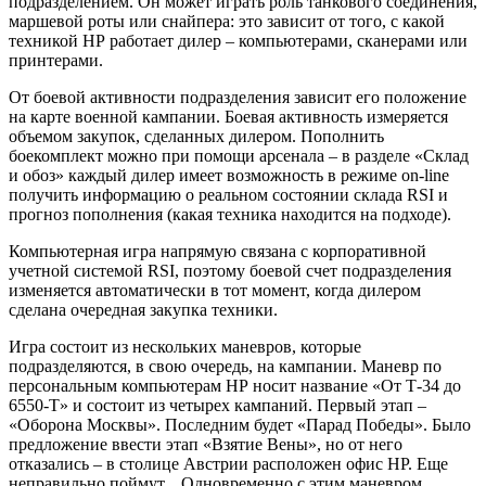
подразделением. Он может играть роль танкового соединения,
маршевой роты или снайпера: это зависит от того, с какой
техникой НР работает дилер – компьютерами, сканерами или
принтерами.
От боевой активности подразделения зависит его положение
на карте военной кампании. Боевая активность измеряется
объемом закупок, сделанных дилером. Пополнить
боекомплект можно при помощи арсенала – в разделе «Склад
и обоз» каждый дилер имеет возможность в режиме оn-line
получить информацию о реальном состоянии склада RSI и
прогноз пополнения (какая техника находится на подходе).
Компьютерная игра напрямую связана с корпоративной
учетной системой RSI, поэтому боевой счет подразделения
изменяется автоматически в тот момент, когда дилером
сделана очередная закупка техники.
Игра состоит из нескольких маневров, которые
подразделяются, в свою очередь, на кампании. Маневр по
персональным компьютерам НР носит название «От Т-34 до
6550-Т» и состоит из четырех кампаний. Первый этап –
«Оборона Москвы». Последним будет «Парад Победы». Было
предложение ввести этап «Взятие Вены», но от него
отказались – в столице Австрии расположен офис НР. Еще
неправильно поймут... Одновременно с этим маневром