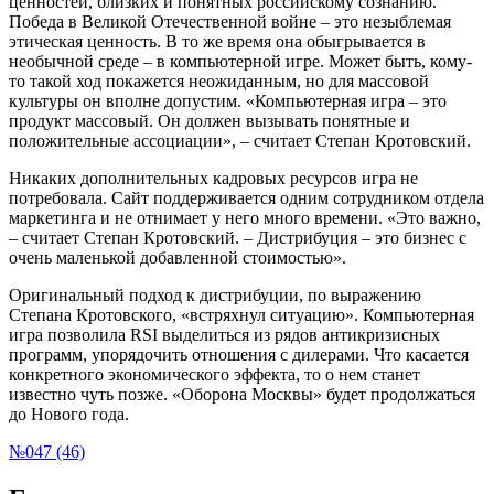
ценностей, близких и понятных российскому сознанию.
Победа в Великой Отечественной войне – это незыблемая
этическая ценность. В то же время она обыгрывается в
необычной среде – в компьютерной игре. Может быть, кому-
то такой ход покажется неожиданным, но для массовой
культуры он вполне допустим. «Компьютерная игра – это
продукт массовый. Он должен вызывать понятные и
положительные ассоциации», – считает Степан Кротовский.
Никаких дополнительных кадровых ресурсов игра не
потребовала. Сайт поддерживается одним сотрудником отдела
маркетинга и не отнимает у него много времени. «Это важно,
– считает Степан Кротовский. – Дистрибуция – это бизнес с
очень маленькой добавленной стоимостью».
Оригинальный подход к дистрибуции, по выражению
Степана Кротовского, «встряхнул ситуацию». Компьютерная
игра позволила RSI выделиться из рядов антикризисных
программ, упорядочить отношения с дилерами. Что касается
конкретного экономического эффекта, то о нем станет
известно чуть позже. «Оборона Москвы» будет продолжаться
до Нового года.
№047 (46)