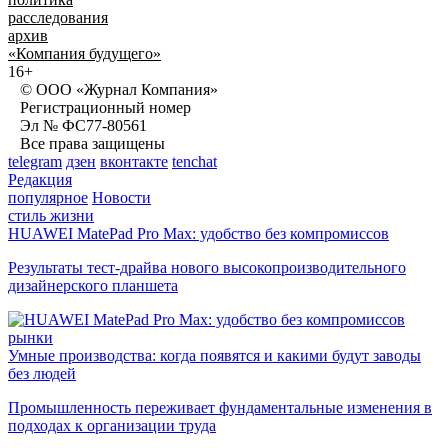
расследования
архив
«Компания будущего»
16+
© ООО «Журнал Компания»
Регистрационный номер
Эл № ФС77-80561
Все права защищены
telegram
дзен
вконтакте
tenchat
Редакция
популярное
Новости
стиль жизни
HUAWEI MatePad Pro Max: удобство без компромиссов
Результаты тест-драйва нового высокопроизводительного
дизайнерского планшета
рынки
Умные производства: когда появятся и какими будут заводы
без людей
Промышленность переживает фундаментальные изменения в
подходах к организации труда