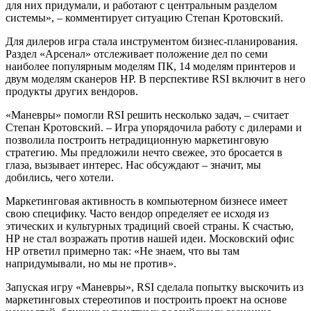
для них придумали, и работают с центральным разделом
системы», – комментирует ситуацию Степан Кротовский.
Для дилеров игра стала инструментом бизнес-планирования.
Раздел «Арсенал» отслеживает положение дел по семи
наиболее популярным моделям ПК, 14 моделям принтеров и
двум моделям сканеров НР. В перспективе RSI включит в него
продукты других вендоров.
«Маневры» помогли RSI решить несколько задач, – считает
Степан Кротовский. – Игра упорядочила работу с дилерами и
позволила построить нетрадиционную маркетинговую
стратегию. Мы предложили нечто свежее, это бросается в
глаза, вызывает интерес. Нас обсуждают – значит, мы
добились, чего хотели.
Маркетинговая активность в компьютерном бизнесе имеет
свою специфику. Часто вендор определяет ее исходя из
этических и культурных традиций своей страны. К счастью,
НР не стал возражать против нашей идеи. Московский офис
НР ответил примерно так: «Не знаем, что вы там
напридумывали, но мы не против».
Запуская игру «Маневры», RSI сделала попытку выскочить из
маркетинговых стереотипов и построить проект на основе