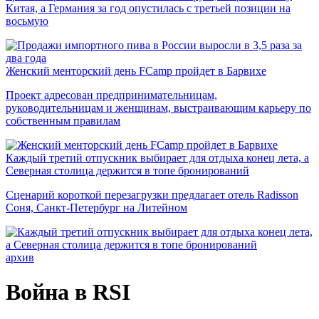
Китая, а Германия за год опустилась с третьей позиции на
восьмую
Женский менторский день FCamp пройдет в Барвихе
Проект адресован предпринимательницам,
руководительницам и женщинам, выстраивающим карьеру по
собственным правилам
Каждый третий отпускник выбирает для отдыха конец лета, а
Северная столица держится в топе бронирований
Сценарий короткой перезагрузки предлагает отель Radisson
Соня, Санкт-Петербург на Литейном
архив
Война в RSI