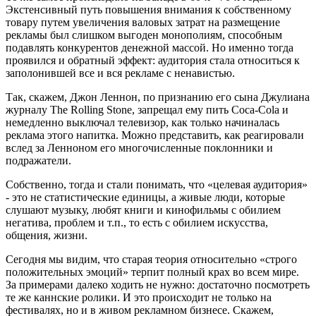
Экстенсивный путь повышения внимания к собственному
товару путем увеличения валовых затрат на размещение
рекламы был слишком выгоден монополиям, способным
подавлять конкурентов денежной массой. Но именно тогда
проявился и обратный эффект: аудитория стала относиться к
заполонившей все и вся рекламе с ненавистью.
Так, скажем, Джон Леннон, по признанию его сына Джулиана
журналу The Rolling Stone, запрещал ему пить Coca-Cola и
немедленно выключал телевизор, как только начиналась
реклама этого напитка. Можно представить, как реагировали
вслед за Ленноном его многочисленные поклонники и
подражатели.
Собственно, тогда и стали понимать, что «целевая аудитория»
- это не статистические единицы, а живые люди, которые
слушают музыку, любят книги и кинофильмы с обилием
негатива, проблем и т.п., то есть с обилием искусства,
общения, жизни.
Сегодня мы видим, что старая теория относительно «строго
положительных эмоций» терпит полный крах во всем мире.
За примерами далеко ходить не нужно: достаточно посмотреть
те же каннские ролики. И это происходит не только на
фестивалях, но и в живом рекламном бизнесе. Скажем,