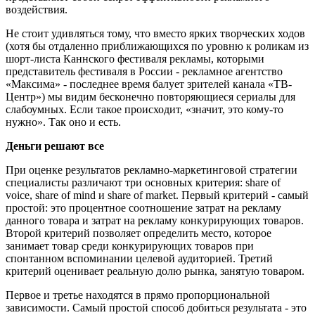
воздействия.
Не стоит удивляться тому, что вместо ярких творческих ходов
(хотя бы отдаленно приближающихся по уровню к роликам из
шорт-листа Каннского фестиваля рекламы, которыми
представитель фестиваля в России - рекламное агентство
«Максима» - последнее время балует зрителей канала «ТВ-
Центр») мы видим бесконечно повторяющиеся сериалы для
слабоумных. Если такое происходит, «значит, это кому-то
нужно». Так оно и есть.
Деньги решают все
При оценке результатов рекламно-маркетинговой стратегии
специалисты различают три основных критерия: share of
voice, share of mind и share of market. Первый критерий - самый
простой: это процентное соотношение затрат на рекламу
данного товара и затрат на рекламу конкурирующих товаров.
Второй критерий позволяет определить место, которое
занимает товар среди конкурирующих товаров при
спонтанном вспоминании целевой аудиторией. Третий
критерий оценивает реальную долю рынка, занятую товаром.
Первое и третье находятся в прямо пропорциональной
зависимости. Самый простой способ добиться результата - это