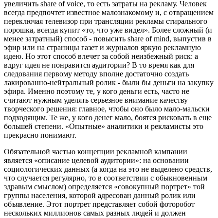
увеличить share of voice, то есть затраты на рекламу. Человек
всегда предпочтет известное малознакомому и, с отвращением
переключая телевизор при трансляции рекламы стирального
порошка, всегда купит «то, что уже видел». Более сложный (и
менее затратный) способ - повысить share of mind, выпустив в
эфир или на страницы газет и журналов яркую рекламную
идею. Но этот способ влечет за собой неизбежный риск: а
вдруг идея не понравится аудитории? В то время как для
следования первому методу вполне достаточно создать
лакированно-нейтральный ролик - были бы деньги на закупку
эфира. Именно поэтому те, у кого деньги есть, часто не
считают нужным уделять серьезное внимание качеству
творческого решения: главное, чтобы оно было мало-мальски
подходящим. Те же, у кого денег мало, боятся рисковать в еще
большей степени. «Опытные» аналитики и рекламисты это
прекрасно понимают.
Обязательной частью концепции рекламной кампании
является «описание целевой аудитории»: на основании
социологических данных (а когда на это не выделено средств,
что случается регулярно, то в соответствии с обыкновенным
здравым смыслом) определяется «совокупный портрет» той
группы населения, которой адресован данный ролик или
объявление. Этот портрет представляет собой фоторобот
нескольких миллионов самых разных людей и должен