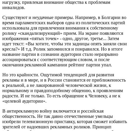
нагрузку, привлекая внимание общества к проблемам
инвалидов.
Существуют и неудачные примеры. Например, в Болгарии во
время парламентских выборов одна из политических партий
использовала для привлечения внимания к собственному
ролику «скандализирующий» прием. На экране появляются
изображения «пятых точек» - одно, другое, третье... Затем
идет текст: «Вы хотите, чтобы эти задницы опять заняли свои
кресла?» И т.д. Ролик запомнился и понравился. Но в итоге
название партии в сознании аудитории стало неразрывно
ассоциироваться с соответствующим словом, и после
окончания рекламной кампании рейтинг партии упал.
Но это крайности. Ощутимой тенденцией для развития
рекламы и в мире, и в России становится ее приближенность
к реальной, а не лакированной человеческой жизни, к
нормальному и правдоподобному общению, к проявлениям
радости. И не только. То есть обращение к Человеку, а не к
«целевой аудитории».
В антирекламную войну включается и российская
общественность. Не так давно отечественные умельцы
изобрели телевизионную приставку, которая сможет избавить
зрителей от надоевших рекламных роликов. Принцип