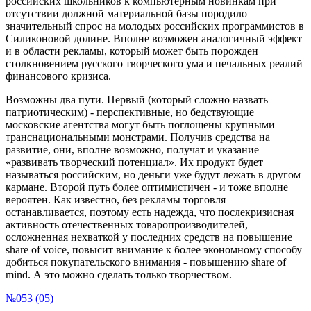
российских школьников к компьютерным новинкам при
отсутствии должной материальной базы породило
значительный спрос на молодых российских программистов в
Силиконовой долине. Вполне возможен аналогичный эффект
и в области рекламы, который может быть порожден
столкновением русского творческого ума и печальных реалий
финансового кризиса.
Возможны два пути. Первый (который сложно назвать
патриотическим) - перспективные, но бедствующие
московские агентства могут быть поглощены крупными
транснациональными монстрами. Получив средства на
развитие, они, вполне возможно, получат и указание
«развивать творческий потенциал». Их продукт будет
называться российским, но деньги уже будут лежать в другом
кармане. Второй путь более оптимистичен - и тоже вполне
вероятен. Как известно, без рекламы торговля
останавливается, поэтому есть надежда, что послекризисная
активность отечественных товаропроизводителей,
осложненная нехваткой у последних средств на повышение
share of voice, повысит внимание к более экономному способу
добиться покупательского внимания - повышению share of
mind. А это можно сделать только творчеством.
№053 (05)