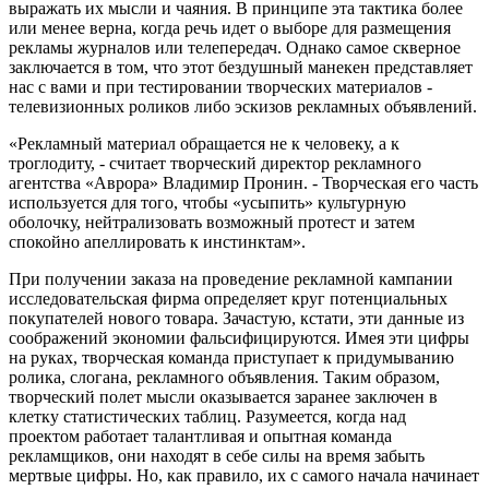
выражать их мысли и чаяния. В принципе эта тактика более
или менее верна, когда речь идет о выборе для размещения
рекламы журналов или телепередач. Однако самое скверное
заключается в том, что этот бездушный манекен представляет
нас с вами и при тестировании творческих материалов -
телевизионных роликов либо эскизов рекламных объявлений.
«Рекламный материал обращается не к человеку, а к
троглодиту, - считает творческий директор рекламного
агентства «Аврора» Владимир Пронин. - Творческая его часть
используется для того, чтобы «усыпить» культурную
оболочку, нейтрализовать возможный протест и затем
спокойно апеллировать к инстинктам».
При получении заказа на проведение рекламной кампании
исследовательская фирма определяет круг потенциальных
покупателей нового товара. Зачастую, кстати, эти данные из
соображений экономии фальсифицируются. Имея эти цифры
на руках, творческая команда приступает к придумыванию
ролика, слогана, рекламного объявления. Таким образом,
творческий полет мысли оказывается заранее заключен в
клетку статистических таблиц. Разумеется, когда над
проектом работает талантливая и опытная команда
рекламщиков, они находят в себе силы на время забыть
мертвые цифры. Но, как правило, их с самого начала начинает