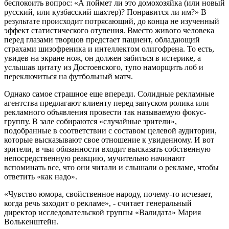
беспокоить вопрос: «А поймет ли это домохозяйка (или новый
русский, или кузбасский шахтер)? Понравится ли им?» В
результате происходит потрясающий, до конца не изученный
эффект статистического отупения. Вместо живого человека
перед глазами творцов предстает пациент, обладающий
страхами шизофреника и интеллектом олигофрена. То есть,
увидев на экране нож, он должен забиться в истерике, а
услышав цитату из Достоевского, тупо наморщить лоб и
переключиться на футбольный матч.
Однако самое страшное еще впереди. Солидные рекламные
агентства предлагают клиенту перед запуском ролика или
рекламного объявления провести так называемую фокус-
группу. В зале собираются «случайные зрители»,
подобранные в соответствии с составом целевой аудитории,
которые высказывают свое отношение к увиденному. И вот
зрители, в чьи обязанности входит высказать собственную
непосредственную реакцию, мучительно начинают
вспоминать все, что они читали и слышали о рекламе, чтобы
ответить «как надо».
«Чувство юмора, свойственное народу, почему-то исчезает,
когда речь заходит о рекламе», - считает генеральный
директор исследовательской группы «Валидата» Мария
Волькенштейн.