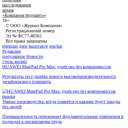
расследования
архив
«Компания будущего»
16+
© ООО «Журнал Компания»
Регистрационный номер
Эл № ФС77-80561
Все права защищены
telegram
дзен
вконтакте
tenchat
Редакция
популярное
Новости
стиль жизни
HUAWEI MatePad Pro Max: удобство без компромиссов
Результаты тест-драйва нового высокопроизводительного
дизайнерского планшета
рынки
Умные производства: когда появятся и какими будут заводы
без людей
Промышленность переживает фундаментальные изменения в
подходах к организации труда