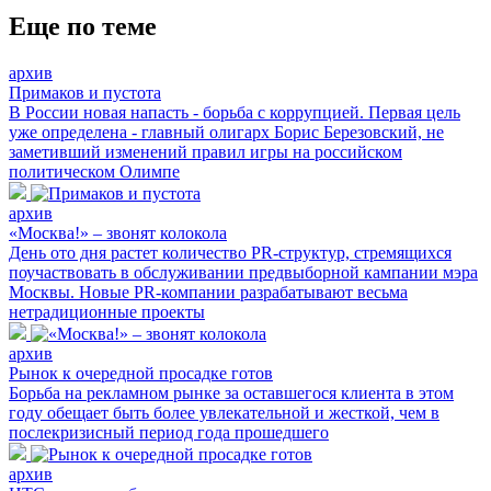
Еще по теме
архив
Примаков и пустота
В России новая напасть - борьба с коррупцией. Первая цель
уже определена - главный олигарх Борис Березовский, не
заметивший изменений правил игры на российском
политическом Олимпе
архив
«Москва!» – звонят колокола
День ото дня растет количество PR-структур, стремящихся
поучаствовать в обслуживании предвыборной кампании мэра
Москвы. Новые PR-компании разрабатывают весьма
нетрадиционные проекты
архив
Рынок к очередной просадке готов
Борьба на рекламном рынке за оставшегося клиента в этом
году обещает быть более увлекательной и жесткой, чем в
послекризисный период года прошедшего
архив