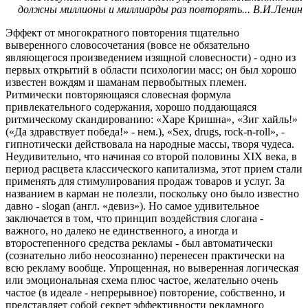
должны миллионы и миллиарды раз повторять... В.И.Ленин
Эффект от многократного повторения тщательно
выверенного словосочетания (вовсе не обязательно
являющегося произведением изящной словесности) - одно из
первых открытий в области психологии масс; он был хорошо
известен вождям и шаманам первобытных племен.
Ритмически повторяющаяся словесная формула
привлекательного содержания, хорошо поддающаяся
ритмическому скандированию: «Харе Кришна», «Зиг хайль!»
(«Да здравствует победа!» - нем.), «Sex, drugs, rock-n-roll», -
гипнотически действовала на народные массы, творя чудеса.
Неудивительно, что начиная со второй половины XIX века, в
период расцвета классического капитализма, этот прием стали
применять для стимулирования продаж товаров и услуг. За
названием в карман не полезли, поскольку оно было известно
давно - slogan (англ. «девиз»). Но самое удивительное
заключается в том, что принцип воздействия слогана -
важного, но далеко не единственного, а иногда и
второстепенного средства рекламы - был автоматически
(сознательно либо неосознанно) перенесен практически на
всю рекламу вообще. Упрощенная, но выверенная логическая
или эмоциональная схема плюс частое, желательно очень
частое (в идеале - непрерывное) повторение, собственно, и
представляет собой секрет эффективности рекламного