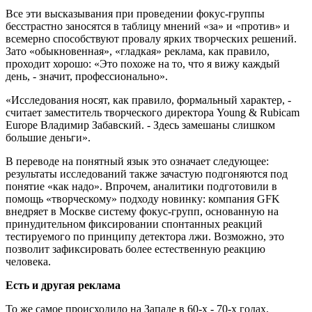
Все эти высказывания при проведении фокус-группы
бесстрастно заносятся в таблицу мнений «за» и «против» и
всемерно способствуют провалу ярких творческих решений.
Зато «обыкновенная», «гладкая» реклама, как правило,
проходит хорошо: «Это похоже на то, что я вижу каждый
день, - значит, профессионально».
«Исследования носят, как правило, формальный характер, -
считает заместитель творческого директора Young & Rubicam
Europe Владимир Забавский. - Здесь замешаны слишком
большие деньги».
В переводе на понятный язык это означает следующее:
результаты исследований также зачастую подгоняются под
понятие «как надо». Впрочем, аналитики подготовили в
помощь «творческому» подходу новинку: компания GFK
внедряет в Москве систему фокус-групп, основанную на
принудительном фиксировании спонтанных реакций
тестируемого по принципу детектора лжи. Возможно, это
позволит зафиксировать более естественную реакцию
человека.
Eсть и другая реклама
То же самое происходило на Западе в 60-х - 70-х годах.