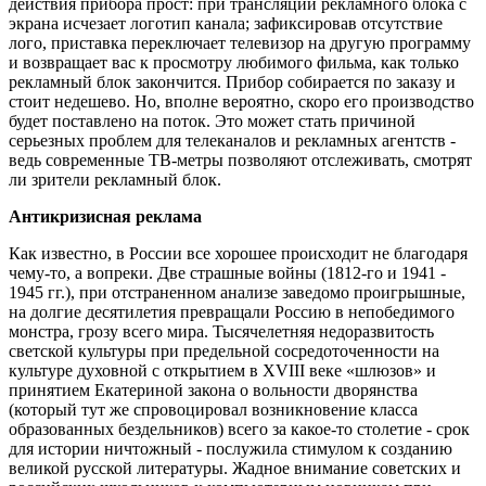
действия прибора прост: при трансляции рекламного блока с
экрана исчезает логотип канала; зафиксировав отсутствие
лого, приставка переключает телевизор на другую программу
и возвращает вас к просмотру любимого фильма, как только
рекламный блок закончится. Прибор собирается по заказу и
стоит недешево. Но, вполне вероятно, скоро его производство
будет поставлено на поток. Это может стать причиной
серьезных проблем для телеканалов и рекламных агентств -
ведь современные ТВ-метры позволяют отслеживать, смотрят
ли зрители рекламный блок.
Антикризисная реклама
Как известно, в России все хорошее происходит не благодаря
чему-то, а вопреки. Две страшные войны (1812-го и 1941 -
1945 гг.), при отстраненном анализе заведомо проигрышные,
на долгие десятилетия превращали Россию в непобедимого
монстра, грозу всего мира. Тысячелетняя недоразвитость
светской культуры при предельной сосредоточенности на
культуре духовной с открытием в XVIII веке «шлюзов» и
принятием Екатериной закона о вольности дворянства
(который тут же спровоцировал возникновение класса
образованных бездельников) всего за какое-то столетие - срок
для истории ничтожный - послужила стимулом к созданию
великой русской литературы. Жадное внимание советских и