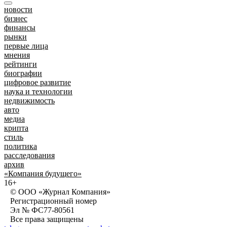
новости
бизнес
финансы
рынки
первые лица
мнения
рейтинги
биографии
цифровое развитие
наука и технологии
недвижимость
авто
медиа
крипта
стиль
политика
расследования
архив
«Компания будущего»
16+
© ООО «Журнал Компания»
Регистрационный номер
Эл № ФС77-80561
Все права защищены