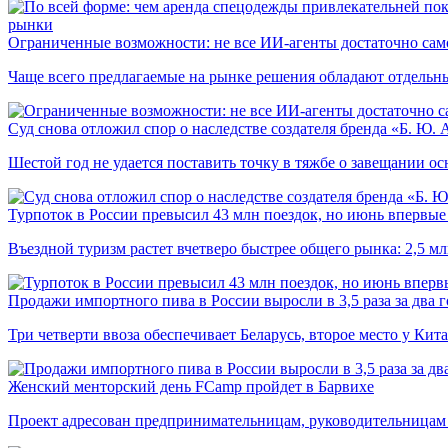
рынки
Ограниченные возможности: не все ИИ-агенты достаточно сам
Чаще всего предлагаемые на рынке решения обладают отдельн
Суд снова отложил спор о наследстве создателя бренда «Б. Ю.
Шестой год не удается поставить точку в тяжбе о завещании о
Турпоток в России превысил 43 млн поездок, но июнь впервые 
Въездной туризм растет вчетверо быстрее общего рынка: 2,5 м
Продажи импортного пива в России выросли в 3,5 раза за два г
Три четверти ввоза обеспечивает Беларусь, второе место у Кита
Женский менторский день FCamp пройдет в Барвихе
Проект адресован предпринимательницам, руководительницам