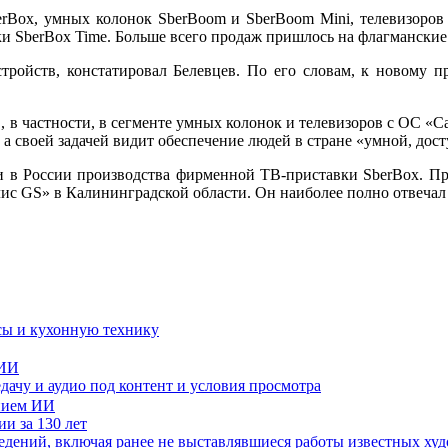
rBox, умных колонок SberBoom и SberBoom Mini, телевизоров
нки SberBox Time. Больше всего продаж пришлось на флагмански
ройств, констатировал Белевцев. По его словам, к новому п
 в частности, в сегменте умных колонок и телевизоров с ОС «Са
 а своей задачей видит обеспечение людей в стране «умной, дос
 в России производства фирменной ТВ-приставки SberBox. Премь
ис GS» в Калининградской области. Он наиболее полно отвечал
сы и кухонную технику
 ИИ
дачу и аудио под контент и условия просмотра
и за 130 лет
ведений, включая ранее не выставлявшиеся работы известных