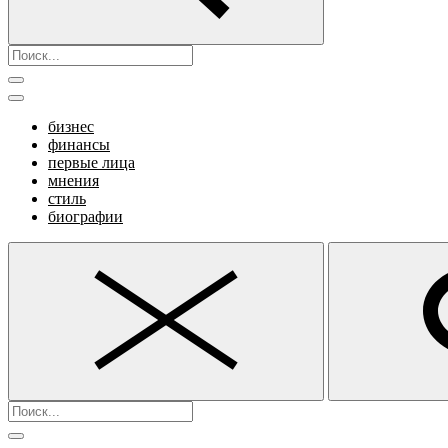
бизнес
финансы
первые лица
мнения
стиль
биографии