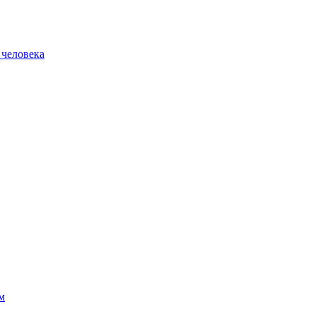
 человека
м