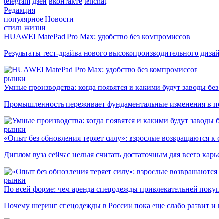
telegram
дзен
вконтакте
tenchat
Редакция
популярное
Новости
стиль жизни
HUAWEI MatePad Pro Max: удобство без компромиссов
Результаты тест-драйва нового высокопроизводительного диза
рынки
Умные производства: когда появятся и какими будут заводы бе
Промышленность переживает фундаментальные изменения в по
рынки
«Опыт без обновления теряет силу»: взрослые возвращаются к
Диплом вуза сейчас нельзя считать достаточным для всего кар
рынки
По всей форме: чем аренда спецодежды привлекательней поку
Почему шеринг спецодежды в России пока еще слабо развит и 