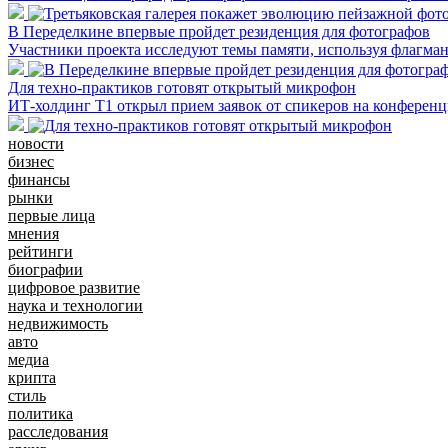
В Переделкине впервые пройдет резиденция для фотографов
Участники проекта исследуют темы памяти, используя флагма
Для техно-практиков готовят открытый микрофон
ИТ-холдинг Т1 открыл прием заявок от спикеров на конферен
новости
бизнес
финансы
рынки
первые лица
мнения
рейтинги
биографии
цифровое развитие
наука и технологии
недвижимость
авто
медиа
крипта
стиль
политика
расследования