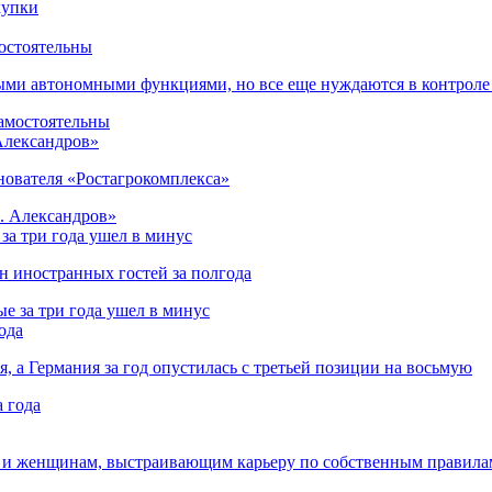
остоятельны
ыми автономными функциями, но все еще нуждаются в контроле
 Александров»
снователя «Ростагрокомплекса»
за три года ушел в минус
лн иностранных гостей за полгода
ода
я, а Германия за год опустилась с третьей позиции на восьмую
 и женщинам, выстраивающим карьеру по собственным правила