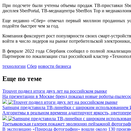
При подсчете были учтены объемы продаж ТВ-приставки Sbe
дисплея SberPortal, ТВ-медиацентра SberBox Top и медиаколо
Еще недавно «Сбер» отмечал первый миллион проданных уст
подойти быстрее чем за год.
Компания фиксирует рост популярности своих смарт-устройств,
войти в число лидеров на рынке потребительской электроники,
В феврале 2022 года Сбербанк сообщил о полной локализации
Партнером по локализации стал российский кластер «Технопол
технологии
Сбер
новости бизнеса
Еще по теме
Trouver подвел итоги двух лет на российском рынке
На презентации в Москве бренд показал новые роботы-пылесо
Samsung представила ТВ-линейки с широким использованием
Алгоритмы в реальном времени адаптируют яркость, цветопере
Третьяковская галерея покажет эволюцию пейзажной фотографи
В экспозицию «Природа фотографии» вошли около 130 произ