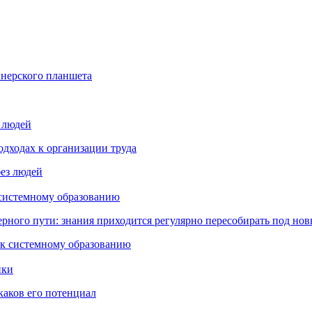
йнерского планшета
з людей
дходах к организации труда
 системному образованию
ьерного пути: знания приходится регулярно пересобирать под но
пки
каков его потенциал