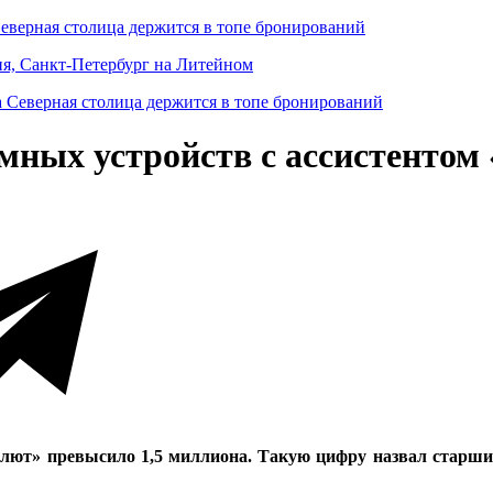
Северная столица держится в топе бронирований
ня, Санкт-Петербург на Литейном
умных устройств с ассистенто
лют» превысило 1,5 миллиона. Такую цифру назвал старши