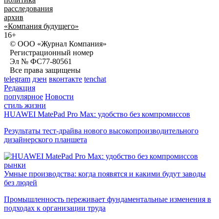
расследования
архив
«Компания будущего»
16+
© ООО «Журнал Компания»
Регистрационный номер
Эл № ФС77-80561
Все права защищены
telegram
дзен
вконтакте
tenchat
Редакция
популярное
Новости
стиль жизни
HUAWEI MatePad Pro Max: удобство без компромиссов
Результаты тест-драйва нового высокопроизводительного
дизайнерского планшета
рынки
Умные производства: когда появятся и какими будут заводы
без людей
Промышленность переживает фундаментальные изменения в
подходах к организации труда