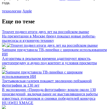
года.
технологии
Apple
Еще по теме
Trouver подвел итоги двух лет на российском рынке
На презентации в Москве бренд показал новые роботы-
пылесосы и кухонную технику
Samsung представила ТВ-линейки с широким использованием
ИИ
Алгоритмы в реальном времени адаптируют яркость,
цветопередачу и аудио под контент и условия просмотра
Третьяковская галерея покажет эволюцию пейзажной
фотографии за 130 лет
В экспозицию «Природа фотографии» вошли около 130
произведений, включая ранее не выставлявшиеся работы
известных художников и снимки победителей конкурса
HUAWEI XMAGE