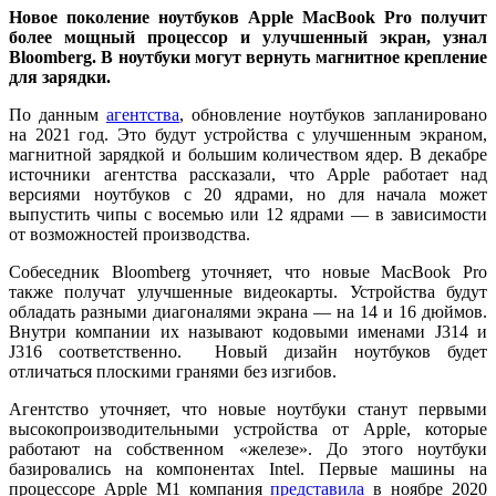
Новое поколение ноутбуков Apple MacBook Pro получит
более мощный процессор и улучшенный экран, узнал
Bloomberg. В ноутбуки могут вернуть магнитное крепление
для зарядки.
По данным
агентства
, обновление ноутбуков запланировано
на 2021 год. Это будут устройства с улучшенным экраном,
магнитной зарядкой и большим количеством ядер. В декабре
источники агентства рассказали, что Apple работает над
версиями ноутбуков с 20 ядрами, но для начала может
выпустить чипы с восемью или 12 ядрами — в зависимости
от возможностей производства.
Собеседник Bloomberg уточняет, что новые MacBook Pro
также получат улучшенные видеокарты. Устройства будут
обладать разными диагоналями экрана — на 14 и 16 дюймов.
Внутри компании их называют кодовыми именами J314 и
J316 соответственно. Новый дизайн ноутбуков будет
отличаться плоскими гранями без изгибов.
Агентство уточняет, что новые ноутбуки станут первыми
высокопроизводительными устройства от Apple, которые
работают на собственном «железе». До этого ноутбуки
базировались на компонентах Intel. Первые машины на
процессоре Apple M1 компания
представила
в ноябре 2020