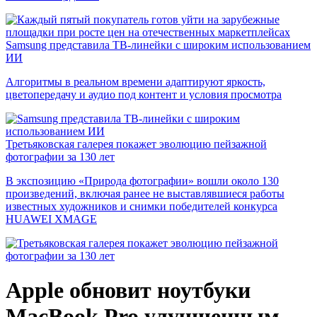
Samsung представила ТВ-линейки с широким использованием
ИИ
Алгоритмы в реальном времени адаптируют яркость,
цветопередачу и аудио под контент и условия просмотра
Третьяковская галерея покажет эволюцию пейзажной
фотографии за 130 лет
В экспозицию «Природа фотографии» вошли около 130
произведений, включая ранее не выставлявшиеся работы
известных художников и снимки победителей конкурса
HUAWEI XMAGE
Apple обновит ноутбуки
MacBook Pro улучшенным