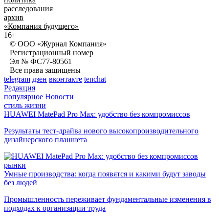
расследования
архив
«Компания будущего»
16+
© ООО «Журнал Компания»
Регистрационный номер
Эл № ФС77-80561
Все права защищены
telegram
дзен
вконтакте
tenchat
Редакция
популярное
Новости
стиль жизни
HUAWEI MatePad Pro Max: удобство без компромиссов
Результаты тест-драйва нового высокопроизводительного
дизайнерского планшета
рынки
Умные производства: когда появятся и какими будут заводы
без людей
Промышленность переживает фундаментальные изменения в
подходах к организации труда