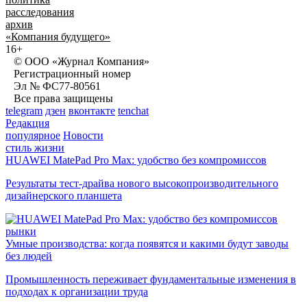
расследования
архив
«Компания будущего»
16+
© ООО «Журнал Компания»
Регистрационный номер
Эл № ФС77-80561
Все права защищены
telegram
дзен
вконтакте
tenchat
Редакция
популярное
Новости
стиль жизни
HUAWEI MatePad Pro Max: удобство без компромиссов
Результаты тест-драйва нового высокопроизводительного
дизайнерского планшета
рынки
Умные производства: когда появятся и какими будут заводы
без людей
Промышленность переживает фундаментальные изменения в
подходах к организации труда