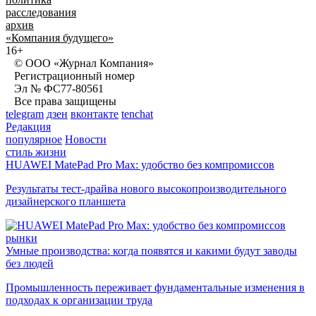
расследования
архив
«Компания будущего»
16+
© ООО «Журнал Компания»
Регистрационный номер
Эл № ФС77-80561
Все права защищены
telegram
дзен
вконтакте
tenchat
Редакция
популярное
Новости
стиль жизни
HUAWEI MatePad Pro Max: удобство без компромиссов
Результаты тест-драйва нового высокопроизводительного
дизайнерского планшета
рынки
Умные производства: когда появятся и какими будут заводы
без людей
Промышленность переживает фундаментальные изменения в
подходах к организации труда