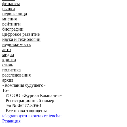
финансы
рынки
первые лица
мнения
рейтинги
биографии
цифровое развитие
наука и технологии
недвижимость
авто
медиа
крипта
стиль
политика
расследования
архив
«Компания будущего»
16+
© ООО «Журнал Компания»
Регистрационный номер
Эл № ФС77-80561
Все права защищены
telegram
дзен
вконтакте
tenchat
Редакция