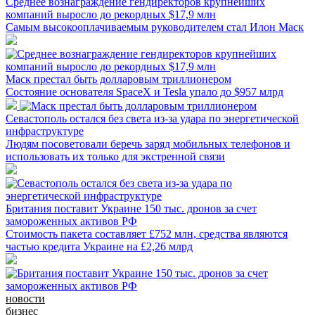
Среднее вознаграждение гендиректоров крупнейших
компаний выросло до рекордных $17,9 млн
Самым высокооплачиваемым руководителем стал Илон Маск
Маск престал быть долларовым триллионером
Состояние основателя SpaceX и Tesla упало до $957 млрд
Севастополь остался без света из-за удара по энергетической
инфраструктуре
Людям посоветовали беречь заряд мобильных телефонов и
использовать их только для экстренной связи
Британия поставит Украине 150 тыс. дронов за счет
замороженных активов РФ
Стоимость пакета составляет £752 млн, средства являются
частью кредита Украине на £2,26 млрд
новости
бизнес