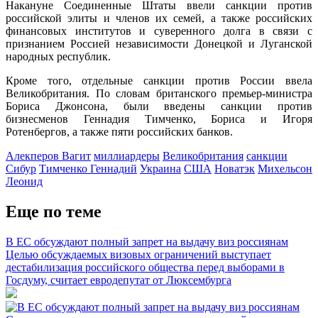
Накануне Соединенные Штаты ввели санкции против
российской элиты и членов их семей, а также российских
финансовых институтов и суверенного долга в связи с
признанием Россией независимости Донецкой и Луганской
народных республик.
Кроме того, отдельные санкции против России ввела
Великобритания. По словам британского премьер-министра
Бориса Джонсона, были введены санкции против
бизнесменов Геннадия Тимченко, Бориса и Игоря
Ротенбергов, а также пяти российских банков.
Алекперов Вагит
миллиардеры
Великобритания
санкции
Сибур
Тимченко Геннадий
Украина
США
Новатэк
Михельсон
Леонид
Еще по теме
В ЕС обсуждают полный запрет на выдачу виз россиянам
Целью обсуждаемых визовых ограничений выступает
дестабилизация российского общества перед выборами в
Госдуму, считает евродепутат от Люксембурга