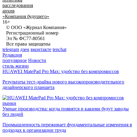
расследования
архив
«Компания будущего»
16+
© ООО «Журнал Компания»
Регистрационный номер
Эл № ФС77-80561
Все права защищены
telegram
дзен
вконтакте
tenchat
Редакция
популярное
Новости
стиль жизни
HUAWEI MatePad Pro Max: удобство без компромиссов
Результаты тест-драйва нового высокопроизводительного
дизайнерского планшета
рынки
Умные производства: когда появятся и какими будут заводы
без людей
Промышленность переживает фундаментальные изменения в
подходах к организации труда