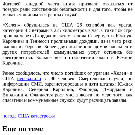
Жителей западной части штата призвали отказаться от
поездок ради собственной безопасности и для того, чтобы не
мешать машинам экстренных служб.
«Хелен» обрушилась на США 26 сентября как ураган
категории 4 с ветрами в 225 километров в час. Стихия быстро
прошла через Джорджию, затем залила Северную и Южную
Каролины и Теннесси проливными дождями, из-за чего реки
вышли из берегов. Более двух миллионов домовладельцев и
других потребителей коммунальных услуг остались без
электричества. Больше всего отключений было в Южной
Каролине.
Ранее сообщалось, что число погибших от урагана «Хелен» в
США
перевалило
за 90 человек. Смертельные случаи, по
информации СМИ, зарегистрированы в пяти штатах: Южная
Каролина, Северная Каролина, Флорида, Джорджия и
Вирджиния. Ожидается рост числа жертв по мере того, как
спасатели и коммунальные службы будут расчищать завалы.
погода
США
катастрофы
Еще по теме