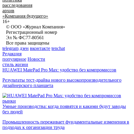
расследования
архив
«Компания будущего»
16+
© ООО «Журнал Компания»
Регистрационный номер
Эл № ФС77-80561
Все права защищены
telegram
дзен
вконтакте
tenchat
Редакция
популярное
Новости
стиль жизни
HUAWEI MatePad Pro Max: удобство без компромиссов
Результаты тест-драйва нового высокопроизводительного
дизайнерского планшета
рынки
Умные производства: когда появятся и какими будут заводы
без людей
Промышленность переживает фундаментальные изменения в
подходах к организации труда